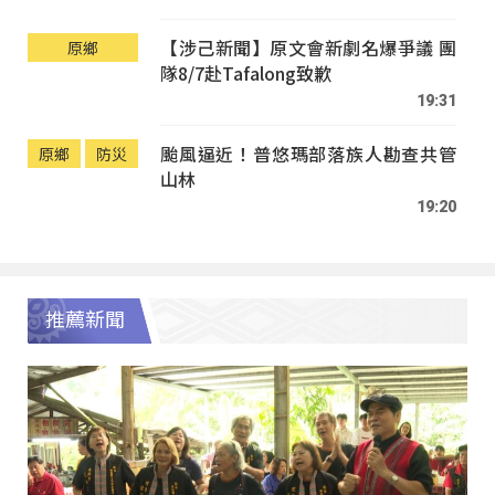
【涉己新聞】原文會新劇名爆爭議 團
原鄉
隊8/7赴Tafalong致歉
19:31
颱風逼近！普悠瑪部落族人勘查共管
原鄉
防災
山林
19:20
推薦新聞