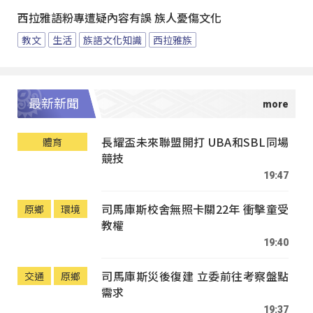
西拉雅語粉專遭疑內容有誤 族人憂傷文化
教文
生活
族語文化知識
西拉雅族
最新新聞
長耀盃未來聯盟開打 UBA和SBL同場
體育
競技
19:47
司馬庫斯校舍無照卡關22年 衝擊童受
原鄉
環境
教權
19:40
司馬庫斯災後復建 立委前往考察盤點
交通
原鄉
需求
19:37