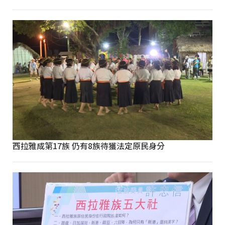
西拉雅成第17族 仍有8族待獲法定原民身分