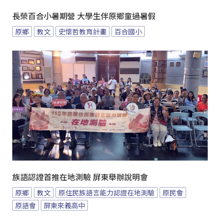
長榮百合小暑期營 大學生伴原鄉童過暑假
原鄉
教文
史懷哲教育計畫
百合國小
族語認證首推在地測驗 屏東舉辦說明會
原鄉
教文
原住民族語言能力認證在地測驗
原民會
原語會
屏東來義高中