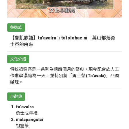
魯凱族
【魯凱族語】ta‘avalra ‘i tatolohae ni｜萬山部落勇
士祭的由來
文化介紹
傳統祖靈祭是一系列為期四個月的祭典，現今配合族人工
作求學濃縮為一天，並特別將「勇士祭(Ta‘avala)」凸顯
辦理。
小辭典
ta‘avalra
勇士成年禮
molapangolai
祖靈祭