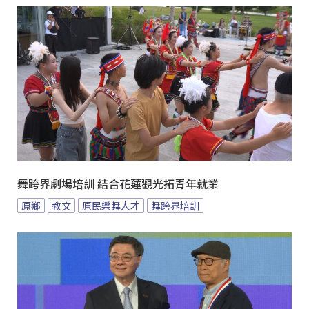
舞跨界劇場培訓 結合花蓮觀光拓青年就業
原鄉
教文
原民樂舞人才
舞跨界培訓