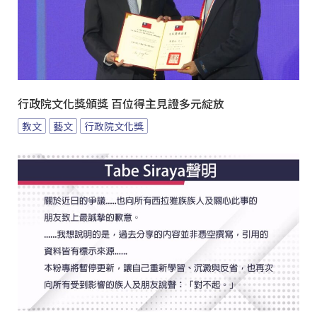
行政院文化獎頒獎 百位得主見證多元綻放
教文
藝文
行政院文化獎