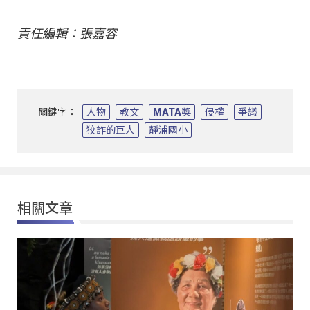
責任編輯：張嘉容
關鍵字：
人物
教文
MATA獎
侵權
爭議
狡詐的巨人
靜浦國小
相關文章