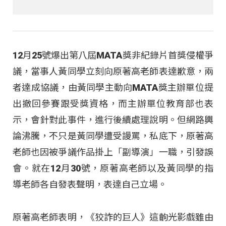
12月25號爆出第八屆MATA獎非紀錄片首獎侵權爭
議，當事人黃同學立刻向原著高老師表達歉意，兩
者達成協議，由黃同學主動向MATA獎主辦單位提
出撤回參賽跟受獎資格，而主辦單位教育部也表
示，會針對此事件，進行後續處理說明。但網路輿
論沸騰，不只是黃同學遭受謾罵，私底下，原著高
老師也因被爭議作品掛上「副導演」一職，引發誤
會。就在12月30號，原著高老師以及黃同學的指
導老師各自發表聲明，表達自己立場。
原著高老師表明，《狡詐的巨人》這齣光影戲雖由