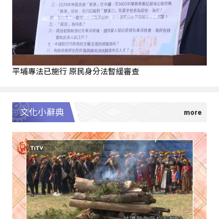
平埔專法已施行 原民身分法暫緩審查
文化小辭典