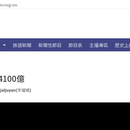
Instagram
族語新聞
新聞性節目
節目表
主播專區
歷史上
100億
ljaljuyan(李耀維)