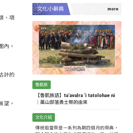
文化小辭典
額、項
圍內，
估計的
魯凱族
【魯凱族語】ta‘avalra ‘i tatolohae ni
｜萬山部落勇士祭的由來
無望，
文化介紹
傳統祖靈祭是一系列為期四個月的祭典，