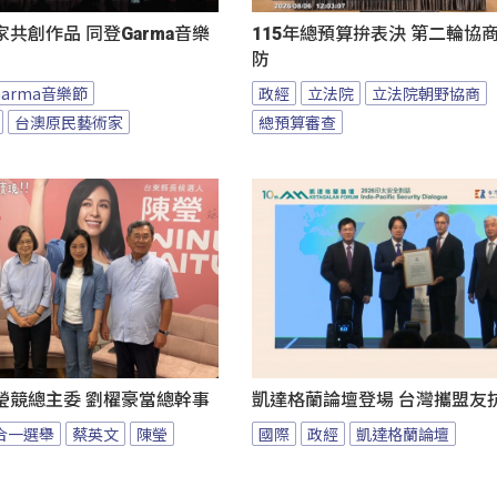
共創作品 同登Garma音樂
115年總預算拚表決 第二輪協
防
Garma音樂節
政經
立法院
立法院朝野協商
台澳原民藝術家
總預算審查
瑩競總主委 劉櫂豪當總幹事
凱達格蘭論壇登場 台灣攜盟友
九合一選舉
蔡英文
陳瑩
國際
政經
凱達格蘭論壇