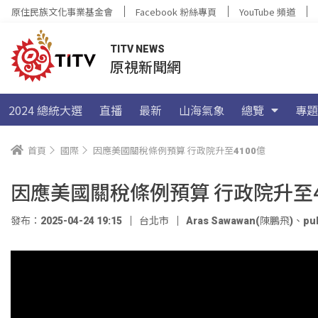
原住民族文化事業基金會
Facebook 粉絲專頁
YouTube 頻道
TITV NEWS
原視新聞網
2024 總統大選
直播
最新
山海氣象
總覽
專題
首頁
國際
因應美國關稅條例預算 行政院升至4100億
因應美國關稅條例預算 行政院升至4
發布：2025-04-24 19:15
台北市
Aras Sawawan(陳鵬飛)
、
pu