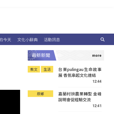
的今天
文化小辭典
活動訊息
最新新聞
台東pulingau生命故事
教文
生活
展 香氛串起文化連結
12:44
嘉蘭村拚農業轉型 金峰
原鄉
說明會促經驗交流
12:41