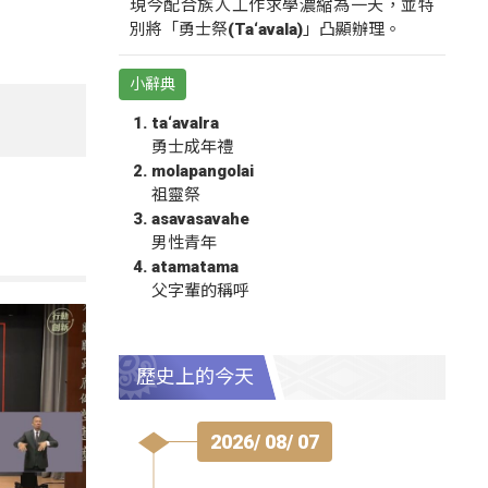
現今配合族人工作求學濃縮為一天，並特
別將「勇士祭(Ta‘avala)」凸顯辦理。
小辭典
ta‘avalra
勇士成年禮
molapangolai
祖靈祭
asavasavahe
男性青年
atamatama
父字輩的稱呼
歷史上的今天
2026/ 08/ 07