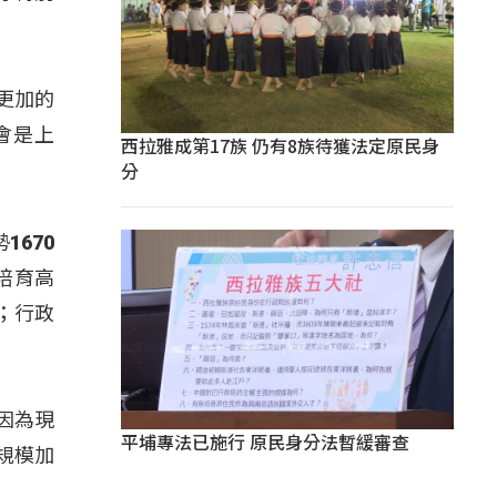
更加的
會是上
西拉雅成第17族 仍有8族待獲法定原民身
分
1670
培育高
；行政
因為現
平埔專法已施行 原民身分法暫緩審查
規模加