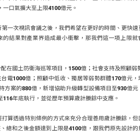
，一口氣擴大至上限4100億元。
方進行第一次視訊會議之後，我們希望在更好的時間、更快速
來的結果對產業界造成最小衝擊，那我們這一項上限就
配在國土防衛海巡等項目，1500億；社會支持及照顧弱勢
台電1000億；照顧中低收、獨居等弱勢群體170億元，
持方案的880億，新增協助升級轉型設備項目至930億元
至116年底執行，並從歷年預算歲計賸餘中支應。
經打算透過特別條例的方式來充分合理善用歲計賸餘，但
、總和之後金額達到上限是4100億，跟我們原先設計的