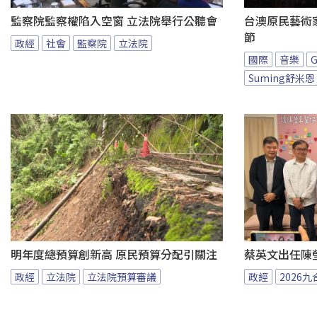
監察院監察權陷入空窗 立法院舉行公聽會
台澳原民藝術家
節
政經
社會
監察院
立法院
國際
音樂
Suming舒米恩
明年度總預算創新高 原民預算分配引關注
蔡英文出任陳
政經
立法院
立法院預算審議
政經
2026