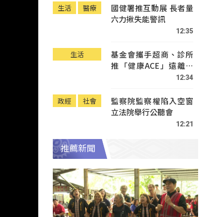
國健署推互動展 長者量
生活
醫療
六力揪失能警訊
12:35
基金會攜手超商、診所
生活
推「健康ACE」遠離疾
病
12:34
監察院監察權陷入空窗
政經
社會
立法院舉行公聽會
12:21
推薦新聞