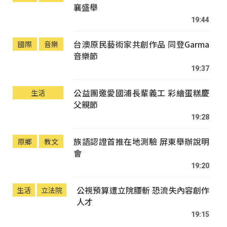
襄盛舉
19:44
台澳原民藝術家共創作品 同登Garma
國際
音樂
音樂節
19:37
公益團邀愛國浦長輩義工 彩繪蛋糕慶
生活
父親節
19:28
族語認證首推在地測驗 屏東舉辦說明
原鄉
教文
會
19:20
公視預算遭立院腰斬 恐流失內容創作
生活
立法院
人才
19:15