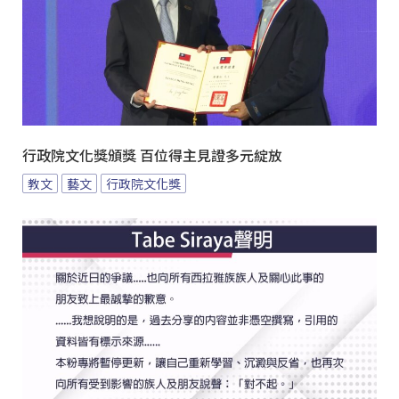
行政院文化獎頒獎 百位得主見證多元綻放
教文
藝文
行政院文化獎