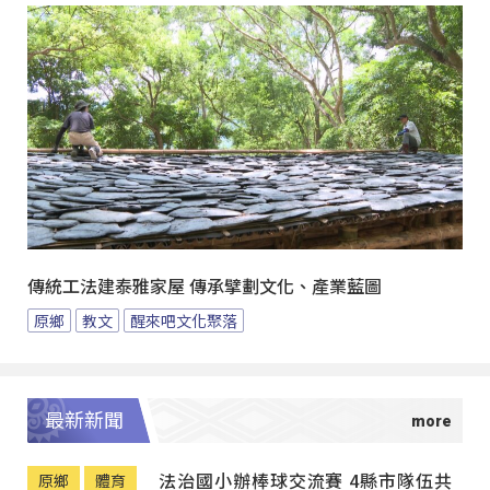
傳統工法建泰雅家屋 傳承擘劃文化、產業藍圖
原鄉
教文
醒來吧文化聚落
最新新聞
法治國小辦棒球交流賽 4縣市隊伍共
原鄉
體育