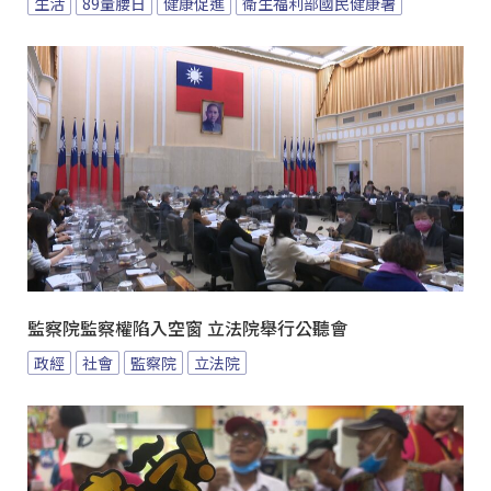
生活
89量腰日
健康促進
衛生福利部國民健康署
監察院監察權陷入空窗 立法院舉行公聽會
政經
社會
監察院
立法院