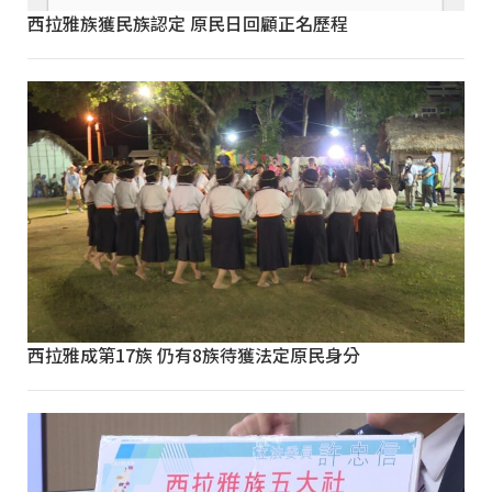
西拉雅族獲民族認定 原民日回顧正名歷程
西拉雅成第17族 仍有8族待獲法定原民身分