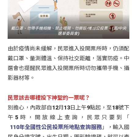
戴口罩、勿帶手機相機、禁止喧鬧、勿撕毀/攜出公投票。(圖/中央
選舉委員會)
由於疫情尚未緩解，民眾進入投開票所時，仍須配
戴口罩、量測體溫、保持社交距離，落實防疫。中
選會也提醒民眾進入投開票所時切勿攜帶手機、攝
影器材等。
民眾該去哪裡投下神聖的一票呢？
別擔心，內政部自12月13日上午9點起，至18號下
午5時，開放線上查詢，民眾只要到「
110年全國性公民投票所地點查詢服務
」，輸入國
民身分證字號、出生日期、圖形驗證碼，就可以查