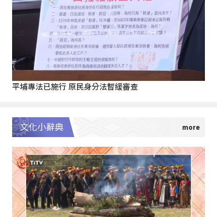
平埔專法已施行 原民身分法暫緩審查
文化小辭典