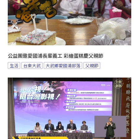
公益團邀愛國浦長輩義工 彩繪蛋糕慶父親節
生活
台東大武
大武鄉愛國浦部落
父親節