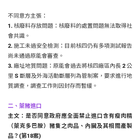
不同意方主張：
1. 核廢料存放問題：核廢料的處置問題無法取得社
會共識。
2. 施工未過安全檢測：目前核四仍有多項測試報告
尚未通過原能會審查。
3. 廠址地質問題：原能會過去將核四廠區內長 2 公
里 S 斷層及外海活動斷層列為管制案，要求進行地
質調查，調查工作則因封存而暫緩。
二、萊豬進口
主文：是否同意政府應全面禁止進口含有瘦肉精
（萊克多巴胺）豬隻之肉品、內臟及其相關產製
品？(第18案)