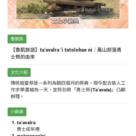
魯凱族
【魯凱族語】ta‘avalra ‘i tatolohae ni｜萬山部落勇
士祭的由來
文化介紹
傳統祖靈祭是一系列為期四個月的祭典，現今配合族人工
作求學濃縮為一天，並特別將「勇士祭(Ta‘avala)」凸顯
辦理。
小辭典
ta‘avalra
勇士成年禮
molapangolai