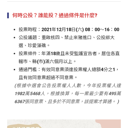
何時公投？誰能投？通過條件是什麼?
投票時程：2021年12月18日(六) 08：00～16：00
公投議題：重啟核四、禁止來豬進口、公投綁大
選、珍愛藻礁。
投票條件：年滿
18
歲且未受監護宣告者，居住各直
轄市、縣(市)滿六個月以上。
通過門檻：有效同意票須達投票權人總額4分之1，
且有效同意票超過不同意票。
(根據中選會公告投票權人人數，今年投票權人達
1982萬5468人，根據換算，每一案最少要有495萬
6367張同意票、且多於不同意票，該提案才算通。 )