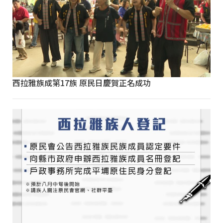
西拉雅族成第17族 原民日慶賀正名成功