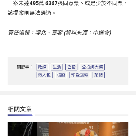
一案未達495萬 6367張同意票、或是少於不同票，
該提案則無法通過。
責任編輯：嘎兆、嘉容 (資料來源：中選會)
關鍵字：
政經
生活
公投
公投綁大選
懶人包
核廢
珍愛藻礁
萊豬
相關文章