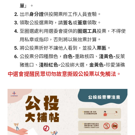
單
」。
出示
身分證
供投開票所工作人員查驗。
領取公投選票時，請
簽名
或
蓋章
領取。
至圈選處利用選委會提供的
圈選工具
投票，不得使
用私章或指印，否則將以無效票計算。
將公投票折好不讓他人看到，並投入
票匭
。
公投票分四種顏色，
白色
-重啟核四、
淺黃色
-反萊
豬進口、
淺粉紅色
-公投綁大選，
金黃色
-珍愛藻礁
中選會提醒民眾切勿故意撕毀公投票以免觸法。