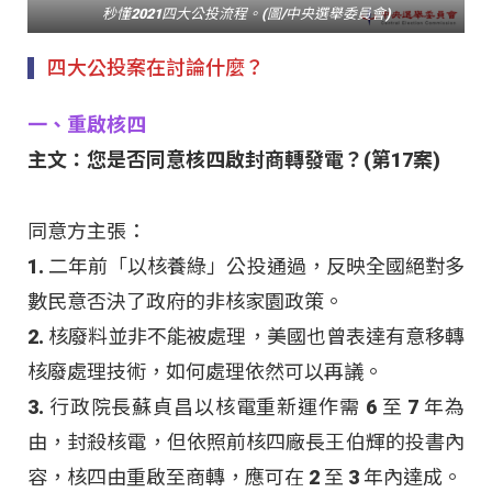
秒懂2021四大公投流程。(圖/中央選舉委員會)
四大公投案在討論什麼？
一、重啟核四
主文：您是否同意核四啟封商轉發電？(第17案)
同意方主張：
1. 二年前「以核養綠」公投通過，反映全國絕對多
數民意否決了政府的非核家園政策。
2. 核廢料並非不能被處理，美國也曾表達有意移轉
核廢處理技術，如何處理依然可以再議。
3. 行政院長蘇貞昌以核電重新運作需 6 至 7 年為
由，封殺核電，但依照前核四廠長王伯輝的投書內
容，核四由重啟至商轉，應可在 2 至 3 年內達成。