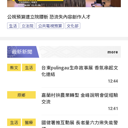
公視預算遭立院腰斬 恐流失內容創作人才
生活
立法院
公共電視預算
文化部
最新新聞
台東pulingau生命故事展 香氛串起文
教文
生活
化連結
12:44
嘉蘭村拚農業轉型 金峰說明會促經驗
原鄉
交流
12:41
國健署推互動展 長者量六力揪失能警
生活
醫療