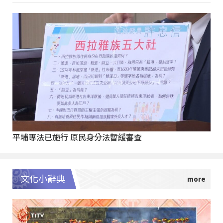
平埔專法已施行 原民身分法暫緩審查
文化小辭典