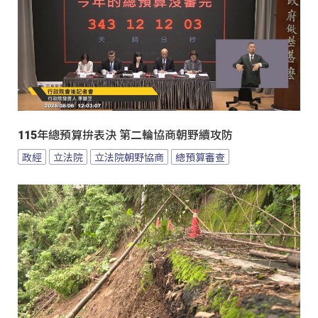
115年總預算拚表決 第二輪協商朝野續攻防
政經
立法院
立法院朝野協商
總預算審查