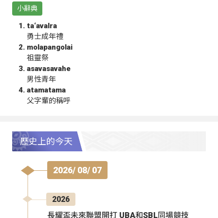
小辭典
ta‘avalra
勇士成年禮
molapangolai
祖靈祭
asavasavahe
男性青年
atamatama
父字輩的稱呼
歷史上的今天
2026/ 08/ 07
2026
長耀盃未來聯盟開打 UBA和SBL同場競技