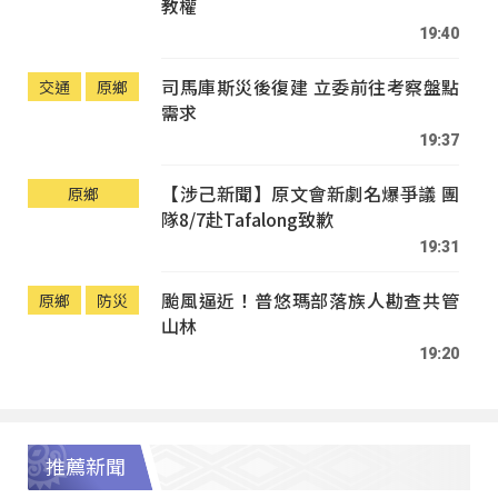
教權
19:40
司馬庫斯災後復建 立委前往考察盤點
交通
原鄉
需求
19:37
【涉己新聞】原文會新劇名爆爭議 團
原鄉
隊8/7赴Tafalong致歉
19:31
颱風逼近！普悠瑪部落族人勘查共管
原鄉
防災
山林
19:20
推薦新聞