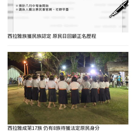
西拉雅族獲民族認定 原民日回顧正名歷程
西拉雅成第17族 仍有8族待獲法定原民身分