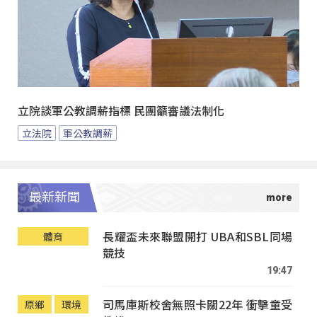
立院談軍公教調薪指標 民團籲審議法制化
立法院
軍公教調薪
最新新聞
長耀盃未來聯盟開打 UBA和SBL同場
體育
競技
19:47
司馬庫斯校舍無照卡關22年 衝擊童受
原鄉
環境