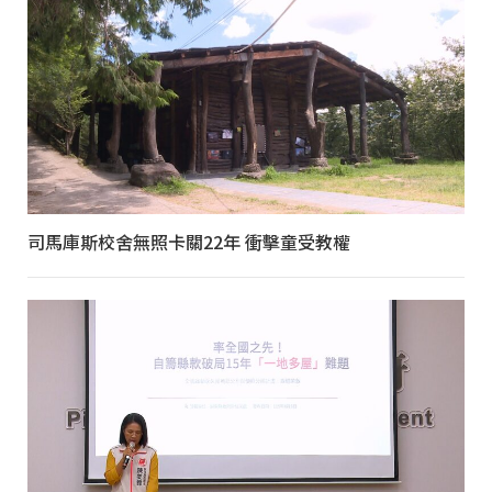
司馬庫斯校舍無照卡關22年 衝擊童受教權