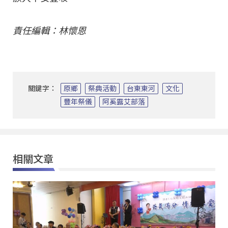
責任編輯：林懷恩
關鍵字：
原鄉
祭典活動
台東東河
文化
豐年祭儀
阿奚露艾部落
相關文章