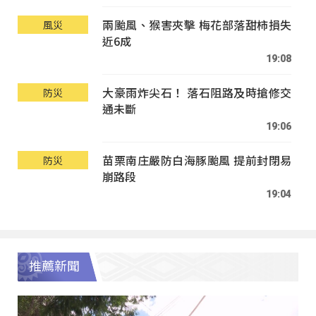
兩颱風、猴害夾擊 梅花部落甜柿損失
風災
近6成
19:08
大豪雨炸尖石！ 落石阻路及時搶修交
防災
通未斷
19:06
苗栗南庄嚴防白海豚颱風 提前封閉易
防災
崩路段
19:04
推薦新聞