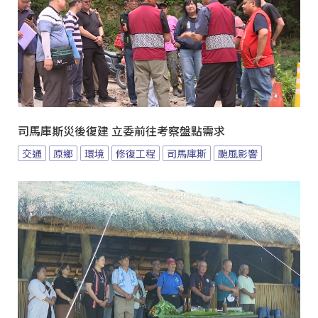
司馬庫斯災後復建 立委前往考察盤點需求
交通
原鄉
環境
修復工程
司馬庫斯
颱風影響