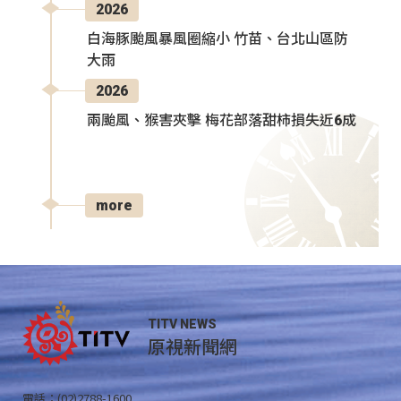
2026
白海豚颱風暴風圈縮小 竹苗、台北山區防
大雨
2026
兩颱風、猴害夾擊 梅花部落甜柿損失近6成
more
TITV NEWS
原視新聞網
電話：(02)2788-1600