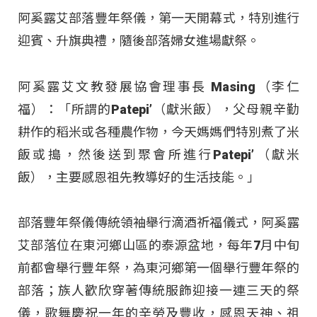
阿奚露艾部落豐年祭儀，第一天開幕式，特別進行
迎賓、升旗典禮，隨後部落婦女進場獻祭。
阿奚露艾文教發展協會理事長 Masing（李仁
福）：「所謂的Patepi’（獻米飯），父母親辛勤
耕作的稻米或各種農作物，今天媽媽們特別煮了米
飯或搗，然後送到聚會所進行Patepi’（獻米
飯），主要感恩祖先教導好的生活技能。」
部落豐年祭儀傳統領袖舉行滴酒祈福儀式，阿奚露
艾部落位在東河鄉山區的泰源盆地，每年7月中旬
前都會舉行豐年祭，為東河鄉第一個舉行豐年祭的
部落；族人歡欣穿著傳統服飾迎接一連三天的祭
儀，歌舞慶祝一年的辛勞及豐收，感恩天神、祖