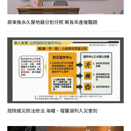
屏東推永久屋地籍分割分照 解長年產權難題
政院版災防法修法 海嘯、堰塞湖列入災害別