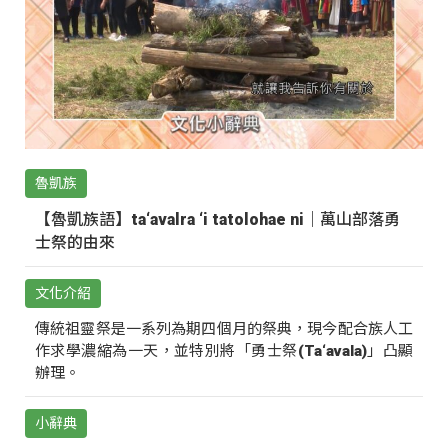
魯凱族
【魯凱族語】ta‘avalra ‘i tatolohae ni｜萬山部落勇
士祭的由來
文化介紹
傳統祖靈祭是一系列為期四個月的祭典，現今配合族人工
作求學濃縮為一天，並特別將「勇士祭(Ta‘avala)」凸顯
辦理。
小辭典