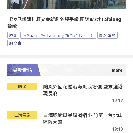
【涉己新聞】原文會新劇名爆爭議 團隊8/7赴Tafalong
致歉
原鄉
《Maan！把 Tafalong 搬到台北？！》
劇名爭議
原文會
最新新聞
颱風外圍花蓮沿海風浪增強 鹽寮漁港
防災
現長浪
19:12
白海豚颱風暴風圈縮小 竹苗、台北山
山海氣象
區防大雨
19:10