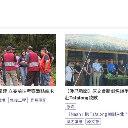
復建 立委前往考察盤點需求
【涉己新聞】原文會新劇名爆爭議
赴Tafalong致歉
環境
修復工程
司馬庫斯
原鄉
《Maan！把 Tafalong 搬到台北
劇名爭議
原文會