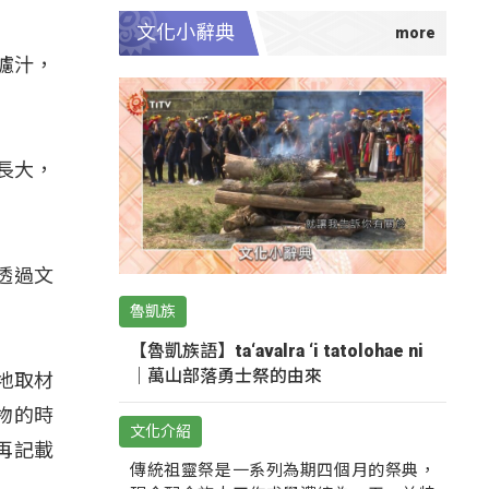
文化小辭典
、濾汁，
」
長大，
透過文
魯凱族
【魯凱族語】ta‘avalra ‘i tatolohae ni
｜萬山部落勇士祭的由來
地取材
物的時
文化介紹
再記載
傳統祖靈祭是一系列為期四個月的祭典，