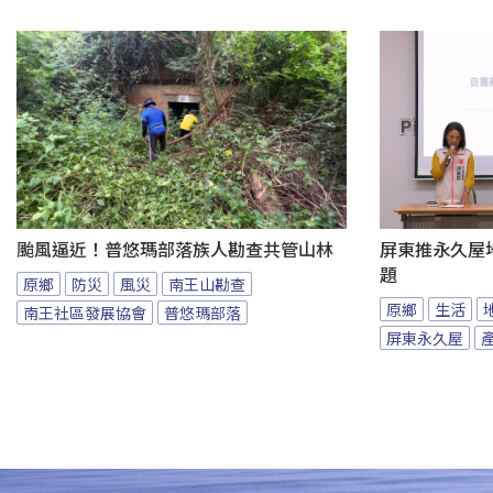
颱風逼近！普悠瑪部落族人勘查共管山林
屏東推永久屋
題
原鄉
防災
風災
南王山勘查
原鄉
生活
南王社區發展協會
普悠瑪部落
屏東永久屋