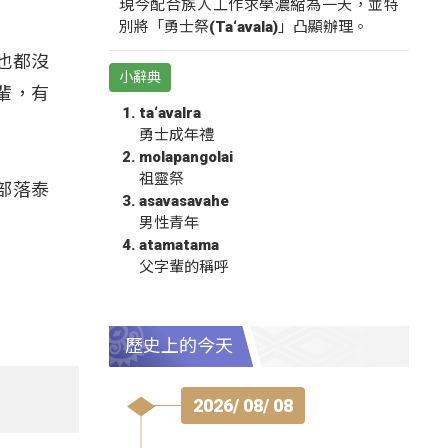
現今配合族人工作求學濃縮為一天，並特
別將「勇士祭(Ta‘avala)」凸顯辦理。
也都沒
小辭典
輩，有
ta‘avalra
勇士成年禮
molapangolai
祖靈祭
部落泰
asavasavahe
男性青年
atamatama
父字輩的稱呼
歷史上的今天
2026/ 08/ 08