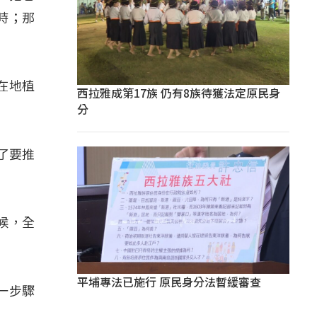
時；那
在地植
西拉雅成第17族 仍有8族待獲法定原民身
分
了要推
候，全
平埔專法已施行 原民身分法暫緩審查
一步驟