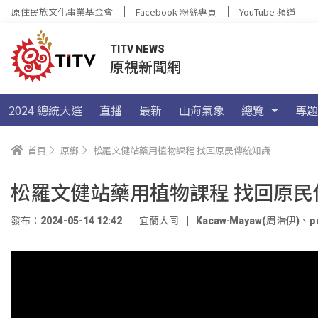
原住民族文化事業基金會
Facebook 粉絲專頁
YouTube 頻道
TITV NEWS
原視新聞網
2024 總統大選
直播
最新
山海氣象
總覽
專題
首頁
原鄉
松羅文健站藥用植物課程 找回原民傳統知識
松羅文健站藥用植物課程 找回原民
發布：2024-05-14 12:42
宜蘭大同
Kacaw·Mayaw(周浩伊)
、
p