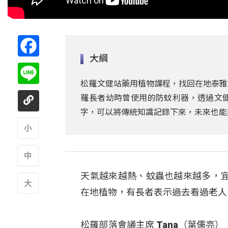
Facebook
大綱
Line
松羅文健站藥用植物課程，找回在地泰雅
羅長者幼時曾使用的防蚊利器，透過文
字，可以將傳統知識記錄下來，未來也能
A
天氣越來越熱、蚊蟲也越來越多，
A
在地植物，有長者表示過去看過老人
A
松羅部落會議主席 Tana（葉儒