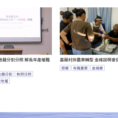
地籍分割分照 解長年產權難
嘉蘭村拚農業轉型 金峰說明會
原鄉
有機農業
金峰鄉
地籍分割
執照分照
產地權