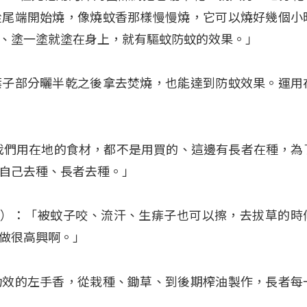
從尾端開始燒，像燒蚊香那樣慢慢燒，它可以燒好幾個小
、塗一塗就塗在身上，就有驅蚊防蚊的效果。」
葉子部分曬半乾之後拿去焚燒，也能達到防蚊效果。運用
我們用在地的食材，都不是用買的、這邊有長者在種，為
自己去種、長者去種。」
林金葉）：「被蚊子咬、流汗、生痱子也可以擦，去拔草的時
做很高興啊。」
功效的左手香，從栽種、鋤草、到後期榨油製作，長者每