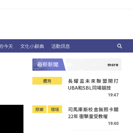
的今天
文化小辭典
活動訊息
最新新聞
長耀盃未來聯盟開打
體育
UBA和SBL同場競技
19:47
司馬庫斯校舍無照卡關
原鄉
環境
22年 衝擊童受教權
19:40