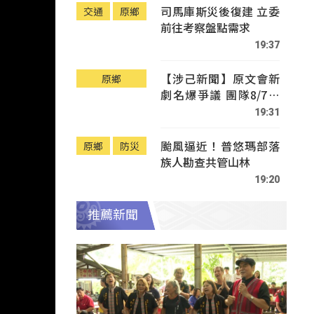
司馬庫斯災後復建 立委
交通
原鄉
前往考察盤點需求
19:37
【涉己新聞】原文會新
原鄉
劇名爆爭議 團隊8/7赴
Tafalong致歉
19:31
颱風逼近！普悠瑪部落
原鄉
防災
族人勘查共管山林
19:20
推薦新聞