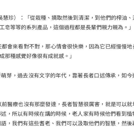
ing（吳慧珍）：「從栽種、摘取然後到清潔，到他們的榨油
工皂等等的系列產品，這個過程都是長輩們親力親為。
天都會來看對不對，那心情會很快樂，因為它已經慢慢地
成那種感覺好像很有成就感。」
新萌芽，過去沒有文字的年代，靠著長者口述傳承，如今
以前醫療也沒有那麼發達，長者智慧很厲害，就是可以就
轉述，所以有時候在講的時候，老人家有時候他們看到植
國語，我們有這些耆老、我們可以汲取他們的智慧，然後