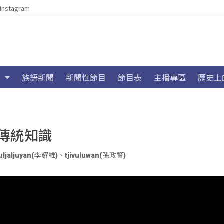
Instagram
族語新聞
新聞性節目
節目表
主播專區
歷史上
傳統知識
uljaljuyan(李耀維)
、
tjivuluwan(孫政賢)