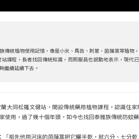
族傳統植物使用記憶，像是小米、馬告、刺蔥、茵蔯蒿等植物
健站課程，長者找回傳統知識，而照服員也感動地表示，現代已
夠繼續延續下去。
宜蘭大同松羅文健站，開設傳統藥用植物課程，認識住家
家使用，過了幾十個年頭，如今也找回泰雅族傳統防蚊
亮）：「祖先他用河床的茵蔯蒿把它曬半乾，就六分、七分乾