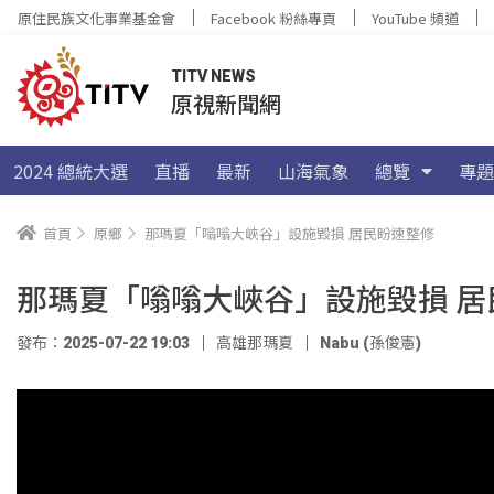
原住民族文化事業基金會
Facebook 粉絲專頁
YouTube 頻道
TITV NEWS
原視新聞網
2024 總統大選
直播
最新
山海氣象
總覽
專題
首頁
原鄉
那瑪夏「嗡嗡大峽谷」設施毀損 居民盼速整修
那瑪夏「嗡嗡大峽谷」設施毀損 居
發布：2025-07-22 19:03
高雄那瑪夏
Nabu (孫俊憲)