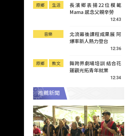
長濱鄉表揚22位模範
原鄉
生活
Mama 感念父親辛勞
12:43
北流幕後課程成果展 阿
音樂
爆率新人熱力登台
12:36
舞跨界劇場培訓 結合花
原鄉
教文
蓮觀光拓青年就業
12:34
推薦新聞