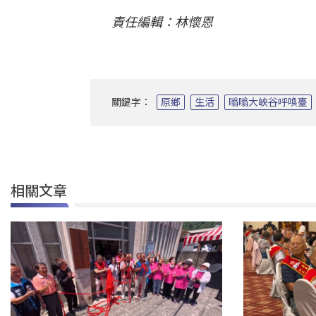
責任編輯：林懷恩
關鍵字：
原鄉
生活
嗡嗡大峽谷呼喚臺
相關文章