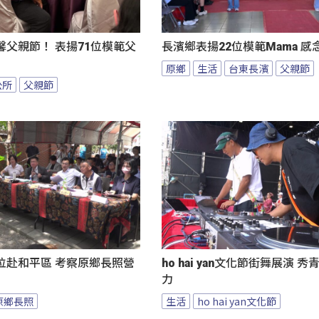
父親節！ 表揚71位模範父
長濱鄉表揚22位模範Mama 
原鄉
生活
台東長濱
父親節
公所
父親節
位赴和平區 考察原鄉長照營
ho hai yan文化節街舞展演 
力
原鄉長照
生活
ho hai yan文化節