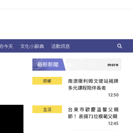
的今天
文化小辭典
活動訊息
最新新聞
南澳撒利姆文健站揭牌
原鄉
多元課程陪伴長者
12:50
台東市歡慶溫馨父親
生活
節！ 表揚71位模範父親
12:45