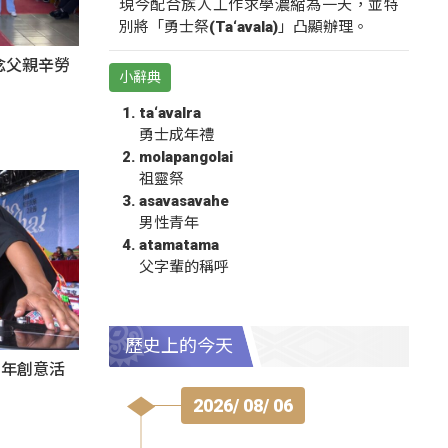
現今配合族人工作求學濃縮為一天，並特
別將「勇士祭(Ta‘avala)」凸顯辦理。
感念父親辛勞
小辭典
ta‘avalra
勇士成年禮
molapangolai
祖靈祭
asavasavahe
男性青年
atamatama
父字輩的稱呼
歷史上的今天
秀青年創意活
2026/ 08/ 06