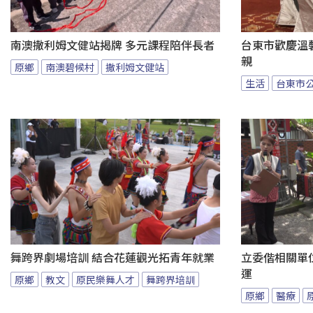
南澳撒利姆文健站揭牌 多元課程陪伴長者
台東市歡慶溫馨
親
原鄉
南澳碧候村
撒利姆文健站
生活
台東市
舞跨界劇場培訓 結合花蓮觀光拓青年就業
立委偕相關單
運
原鄉
教文
原民樂舞人才
舞跨界培訓
原鄉
醫療