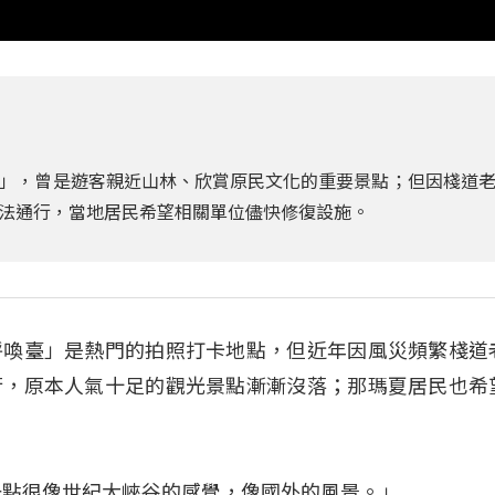
」，曾是遊客親近山林、欣賞原民文化的重要景點；但因棧道
法通行，當地居民希望相關單位儘快修復設施。
呼喚臺」是熱門的拍照打卡地點，但近年因風災頻繁棧道
行，原本人氣十足的觀光景點漸漸沒落；那瑪夏居民也希
一點很像世紀大峽谷的感覺，像國外的風景。」