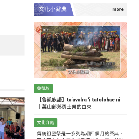
文化小辭典
魯凱族
【魯凱族語】ta‘avalra ‘i tatolohae ni
｜萬山部落勇士祭的由來
文化介紹
傳統祖靈祭是一系列為期四個月的祭典，