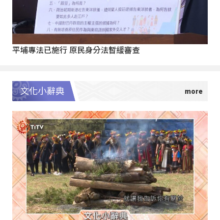
平埔專法已施行 原民身分法暫緩審查
文化小辭典