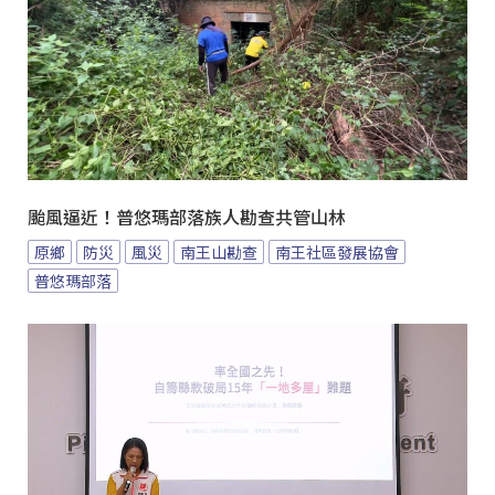
颱風逼近！普悠瑪部落族人勘查共管山林
原鄉
防災
風災
南王山勘查
南王社區發展協會
普悠瑪部落