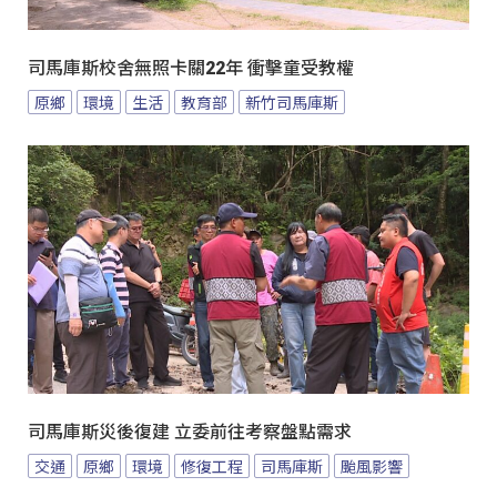
司馬庫斯校舍無照卡關22年 衝擊童受教權
原鄉
環境
生活
教育部
新竹司馬庫斯
司馬庫斯災後復建 立委前往考察盤點需求
交通
原鄉
環境
修復工程
司馬庫斯
颱風影響