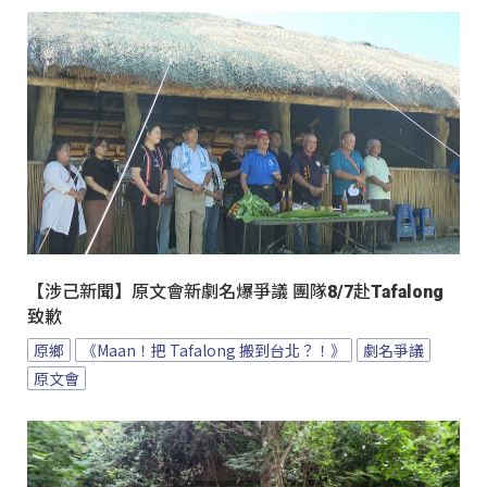
【涉己新聞】原文會新劇名爆爭議 團隊8/7赴Tafalong
致歉
原鄉
《Maan！把 Tafalong 搬到台北？！》
劇名爭議
原文會