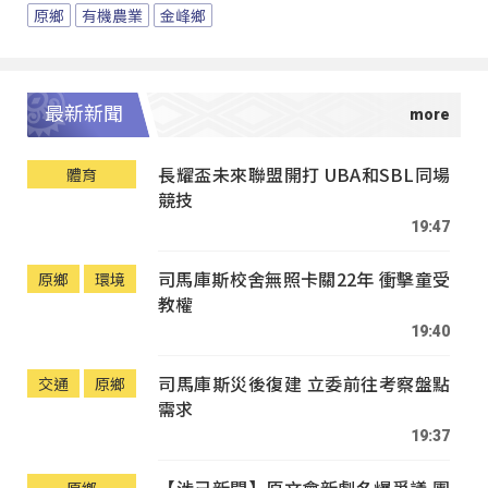
原鄉
有機農業
金峰鄉
最新新聞
長耀盃未來聯盟開打 UBA和SBL同場
體育
競技
19:47
司馬庫斯校舍無照卡關22年 衝擊童受
原鄉
環境
教權
19:40
司馬庫斯災後復建 立委前往考察盤點
交通
原鄉
需求
19:37
【涉己新聞】原文會新劇名爆爭議 團
原鄉