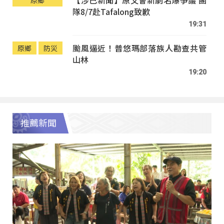
隊8/7赴Tafalong致歉
19:31
颱風逼近！普悠瑪部落族人勘查共管
原鄉
防災
山林
19:20
推薦新聞