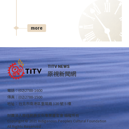
more
TITV NEWS
原視新聞網
電話：(02)2788-1600
傳真：(02)2788-1500
地址：台北市南港區重陽路 120 號 5 樓
財團法人原住民族文化事業基金會 版權所有
Copyright © 2021 Indigenous Peoples Cultural Foundation
All Rights Reserved .