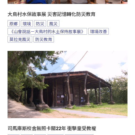
大鳥村水保故事展 災害記憶轉化防災教育
原鄉
環境
防災
風災
《山會說話－大鳥村的水土保持故事展》
環境改善
莫拉克風災
防災教育
司馬庫斯校舍無照卡關22年 衝擊童受教權