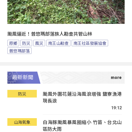
颱風逼近！普悠瑪部落族人勘查共管山林
原鄉
防災
風災
南王山勘查
南王社區發展協會
普悠瑪部落
最新新聞
颱風外圍花蓮沿海風浪增強 鹽寮漁港
防災
現長浪
19:12
白海豚颱風暴風圈縮小 竹苗、台北山
山海氣象
區防大雨