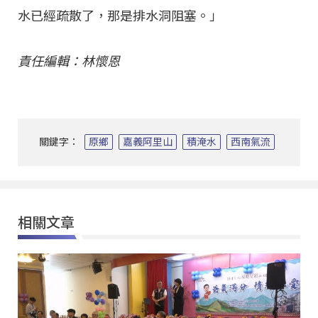
水已經疏散了，那是排水洞阻塞。」
責任編輯：林懷恩
關鍵字：
原鄉
嘉義阿里山
積淹水
西南氣流
相關文章