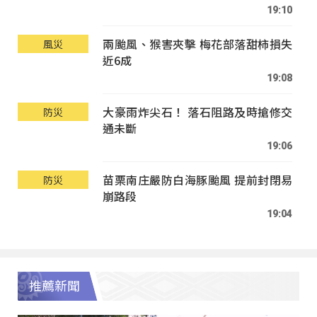
19:10
兩颱風、猴害夾擊 梅花部落甜柿損失
風災
近6成
19:08
大豪雨炸尖石！ 落石阻路及時搶修交
防災
通未斷
19:06
苗栗南庄嚴防白海豚颱風 提前封閉易
防災
崩路段
19:04
推薦新聞