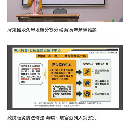
屏東推永久屋地籍分割分照 解長年產權難題
政院版災防法修法 海嘯、堰塞湖列入災害別