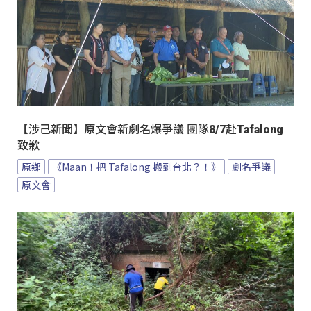
【涉己新聞】原文會新劇名爆爭議 團隊8/7赴Tafalong
致歉
原鄉
《Maan！把 Tafalong 搬到台北？！》
劇名爭議
原文會