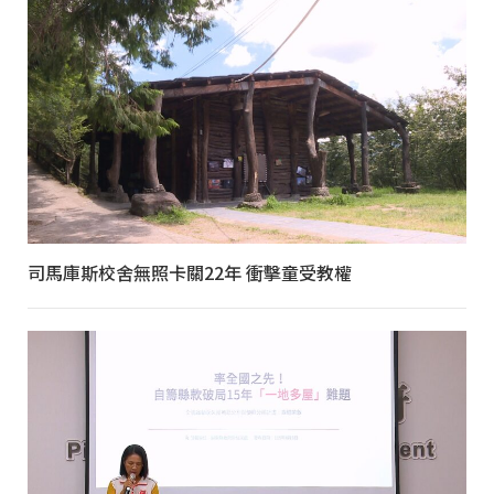
司馬庫斯校舍無照卡關22年 衝擊童受教權