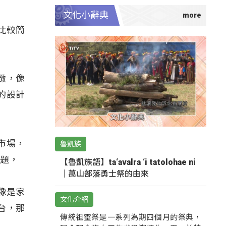
文化小辭典
個比較簡
緻，像
的設計
市場，
魯凱族
課題，
【魯凱族語】ta‘avalra ‘i tatolohae ni
｜萬山部落勇士祭的由來
以像是家
文化介紹
台，那
傳統祖靈祭是一系列為期四個月的祭典，