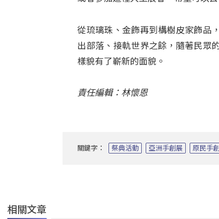
從琉璃珠、金飾再到構樹皮家飾品
出部落、接軌世界之餘，隨著民眾
樣貌有了嶄新的面貌。
責任編輯：林懷恩
關鍵字：
祭典活動
亞洲手創展
原民手
相關文章