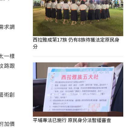
需求調
西拉雅成第17族 仍有8族待獲法定原民身
分
太一樣
紋路跟
藝術創
平埔專法已施行 原民身分法暫緩審查
附加價