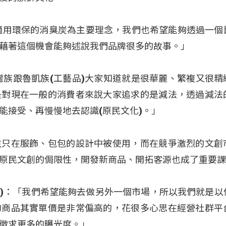
glav：「適用環保的消臭炭為主要理念，我們也希望能夠透過一
藉著這個機會能夠述說我們品牌很多的故事。」
灣族跟魯凱族(工藝品)大家知道就是很華麗、繁複又很精
是對現在一般的消費者來說大家追求的是減法，透過減法
能接受、再慢慢地去認識(原民文化)。」
往只在服飾、包包的設計中被使用，而在競爭激烈的文創
原民文創的侷限性，開發新商品、開拓客源也成了重要
ng(王雅蘭)：「我們希望能夠去做另外一個市場，所以我們就是
的商品其實單價是非常偏高的，花很多心思在經營社群平
徵求更多的曝光度。」