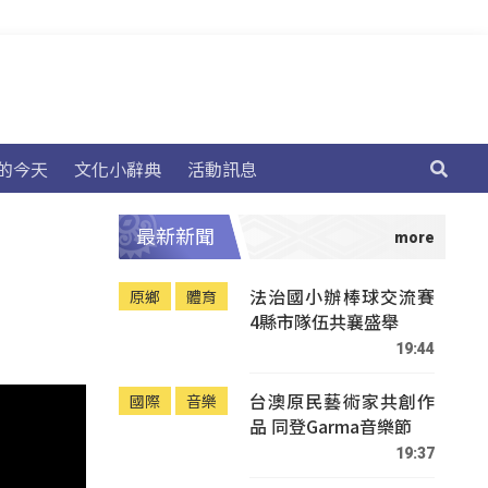
的今天
文化小辭典
活動訊息
最新新聞
法治國小辦棒球交流賽
原鄉
體育
4縣市隊伍共襄盛舉
19:44
台澳原民藝術家共創作
國際
音樂
品 同登Garma音樂節
19:37