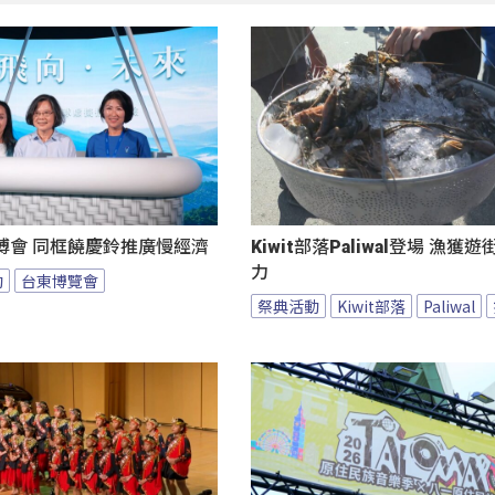
博會 同框饒慶鈴推廣慢經濟
Kiwit部落Paliwal登場 漁獲
力
動
台東博覽會
祭典活動
Kiwit部落
Paliwal