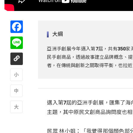
Facebook
大綱
Line
亞洲手創展今年邁入第7屆，共有350
民手創商品，透過故事建立品牌概念、提
者，在傳統與創新之間取得平衡，也拉近
A
邁入第7屆的亞洲手創展，匯集了海內外
A
主題，其中原民文創商品詢問度也相
A
民眾 林小姐：「我覺得那個顏色部