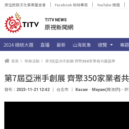
原住民族文化事業基金會
Facebook 粉絲專頁
YouTube 頻道
TITV NEWS
原視新聞網
2024 總統大選
直播
最新
山海氣象
總覽
專題
首頁
祭典活動
第7屆亞洲手創展 齊聚350家業者共襄盛舉
第7屆亞洲手創展 齊聚350家業者
發布：2023-11-21 12:42
台北市
Kacaw．Mayaw(周浩伊)
、
許