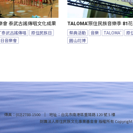
樂會 泰武古謠傳唱文化成果
TALOMA'原住民族音樂季 8
BT泰武古謠傳唱
原住民族日
祭典活動
音樂
TALOMA'
原
族日音樂會
圓山花博
傳真：(02)2788-1500
地址：台北市南港區重陽路 120 號 5 樓
財團法人原住民族文化事業基金會 版權所有
Copyright