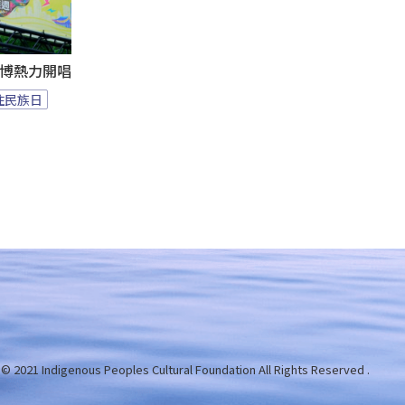
1花博熱力開唱
住民族日
 © 2021 Indigenous Peoples Cultural Foundation
All Rights Reserved .