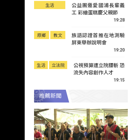
公益團邀愛國浦長輩義
生活
工 彩繪蛋糕慶父親節
19:28
族語認證首推在地測驗
原鄉
教文
屏東舉辦說明會
19:20
公視預算遭立院腰斬 恐
生活
立法院
流失內容創作人才
19:15
推薦新聞