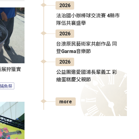
2026
法治國小辦棒球交流賽 4縣市
隊伍共襄盛舉
2026
台澳原民藝術家共創作品 同
登Garma音樂節
2026
遊街展狩獵實
公益團邀愛國浦長輩義工 彩
繪蛋糕慶父親節
捕魚祭
more