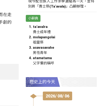
現今配合族人工作求學濃縮為一天，並特
別將「勇士祭(Ta‘avala)」凸顯辦理。
而在走
小辭典
手創的
ta‘avalra
勇士成年禮
molapangolai
祖靈祭
asavasavahe
男性青年
atamatama
父字輩的稱呼
歷史上的今天
2026/ 08/ 06