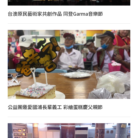
台澳原民藝術家共創作品 同登Garma音樂節
公益團邀愛國浦長輩義工 彩繪蛋糕慶父親節