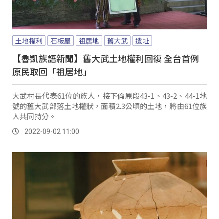
土地權利
石板屋
祖居地
舊大武
遺址
【魯凱族語新聞】舊大武土地權利回復 全台首例
原民取回「祖居地」
大武村長代表61位的族人，接下倫原段43-1、43-2、44-1地
號的舊大武部落土地權狀，面積2.3公頃的土地，將由61位族
人共同持分。
2022-09-02 11:00