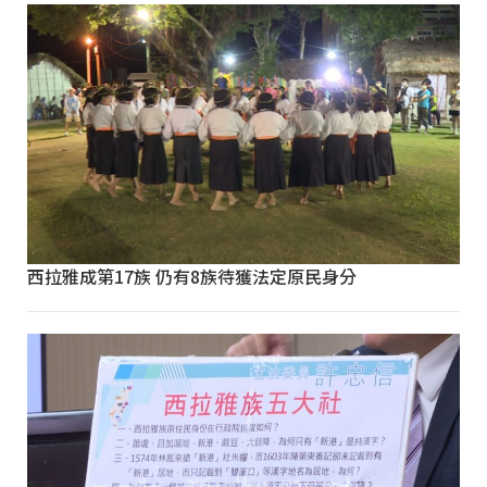
西拉雅成第17族 仍有8族待獲法定原民身分