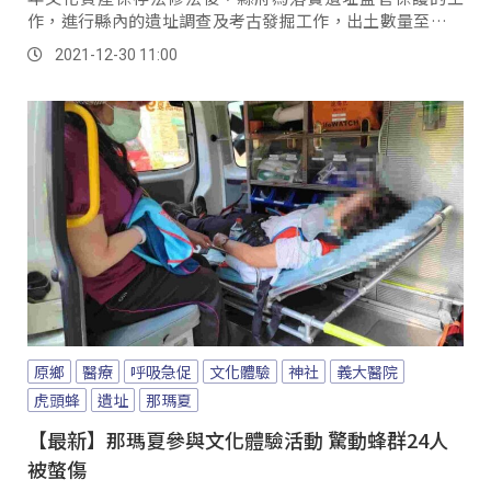
作，進行縣內的遺址調查及考古發掘工作，出土數量至今約
有80萬件，為了保存及維護花蓮人共同的史前文化資產，縣
2021-12-30 11:00
府規劃了近6年的時間，耗資7200萬元，利用廢棄的市場興
建考古博物館，終於在2021年初開幕。
原鄉
醫療
呼吸急促
文化體驗
神社
義大醫院
虎頭蜂
遺址
那瑪夏
【最新】那瑪夏參與文化體驗活動 驚動蜂群24人
被螫傷