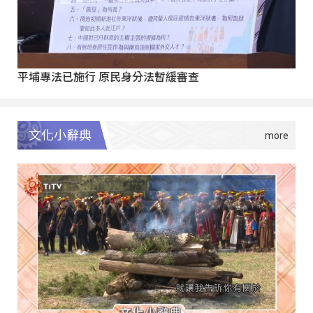
平埔專法已施行 原民身分法暫緩審查
文化小辭典