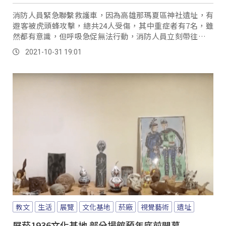
消防人員緊急聯繫救護車，因為高雄那瑪夏區神社遺址，有
遊客被虎頭蜂攻擊，總共24人受傷，其中重症者有7名，雖
然都有意識，但呼吸急促無法行動，消防人員立刻帶往衛生
所緊急處理，目前傷者也分送旗山署立醫院，跟...。
2021-10-31 19:01
教文
生活
展覽
文化基地
菸廠
視覺藝術
遺址
屏菸1936文化基地 部分場館預年底前開幕