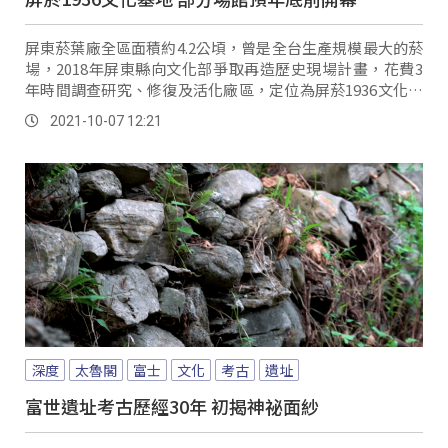
屏東菸葉廠全區面積約4.2公頃，曾是全台生產規模最大的菸
場，2018年屏東縣向文化部爭取再造歷史現場計畫，花費3
年時間調查研究、修復及活化廠區，定位為屏菸1936文化基
地，作為屏東主要視覺藝術基地。
2021-10-07 12:21
深度
太魯閣
富士
文化
考古
遺址
富世遺址考古歷經30年 初揭神祕面紗