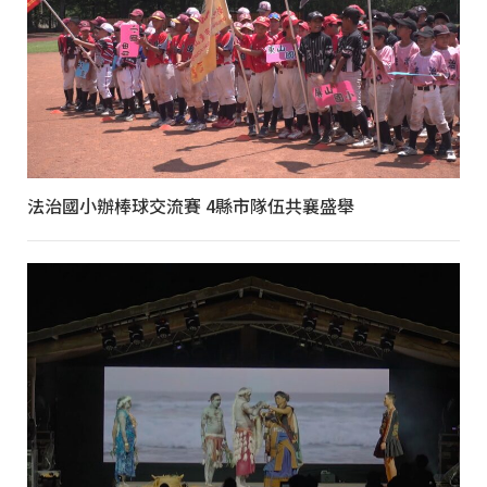
法治國小辦棒球交流賽 4縣市隊伍共襄盛舉