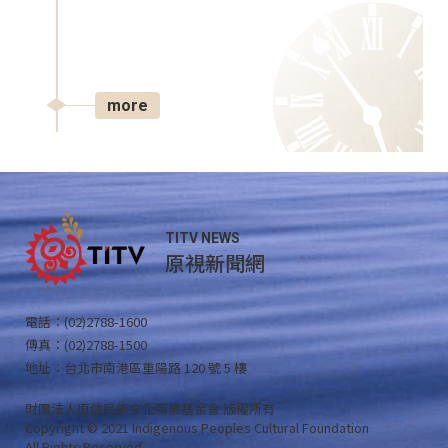
more
TITV NEWS
原視新聞網
電話：(02)2788-1600
傳真：(02)2788-1500
地址：台北市南港區重陽路 120 號 5 樓
財團法人原住民族文化事業基金會 版權所有
Copyright © 2021 Indigenous Peoples Cultural Foundation
All Rights Reserved .