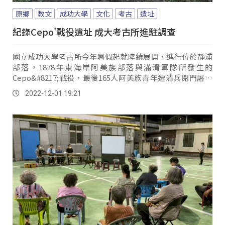
原鄉
教文
成功大學
文化
考古
遺址
紀錄Cepo'戰役遺址 成大考古所進駐調查
國立成功大學考古所今年暑假起就陸續展開，進行位於靜浦
部落，1878年東海岸阿美族部落與滿清軍隊所發生的
Cepo&#8217;戰役，最後165人阿美族青年遭清兵閉門屠殺
的營區遺址進行考古調查。
2022-12-01 19:21