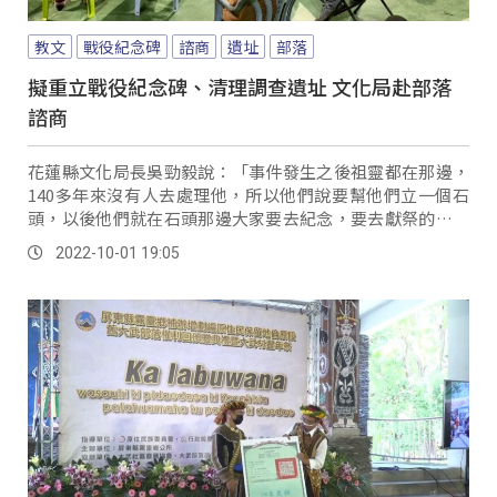
教文
戰役紀念碑
諮商
遺址
部落
擬重立戰役紀念碑、清理調查遺址 文化局赴部落
諮商
花蓮縣文化局長吳勁毅說：「事件發生之後祖靈都在那邊，
140多年來沒有人去處理他，所以他們說要幫他們立一個石
頭，以後他們就在石頭那邊大家要去紀念，要去獻祭的時候
他們就收得到，這其實是整件事情，他們來只好來找你們可
2022-10-01 19:05
不可以把這件事情做起來。