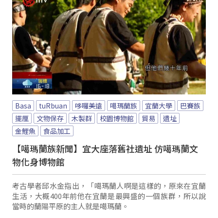
Basa
tuRbuan
哆囉美遠
噶瑪蘭族
宜蘭大學
巴賽族
擺厘
文物保存
木製群
校園博物館
貿易
遺址
金鯉魚
食品加工
【噶瑪蘭族新聞】宜大座落舊社遺址 仿噶瑪蘭文
物化身博物館
考古學者邱水金指出，「噶瑪蘭人啊是這樣的，原來在宜蘭
生活，大概400年前他在宜蘭是最興盛的一個族群，所以說
當時的蘭陽平原的主人就是噶瑪蘭。