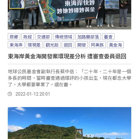
原鄉
政經
交通部
傳統領域
加路蘭部落
審查
東海岸
環現差
觀光局
退回
開發
阿美族
黃金海
東海岸黃金海開發案環現差分析 遭審查委員退回
地球公民基金會副執行長蔡中岳：「二十年、二十年是一個
多長的時間，當時審查通過環評的小孩出生，現在都念大學
了，大學都要畢業了，還在審。
2022-01-12 20:01