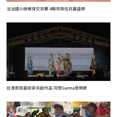
法治國小辦棒球交流賽 4縣市隊伍共襄盛舉
台澳原民藝術家共創作品 同登Garma音樂節