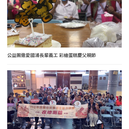
公益團邀愛國浦長輩義工 彩繪蛋糕慶父親節