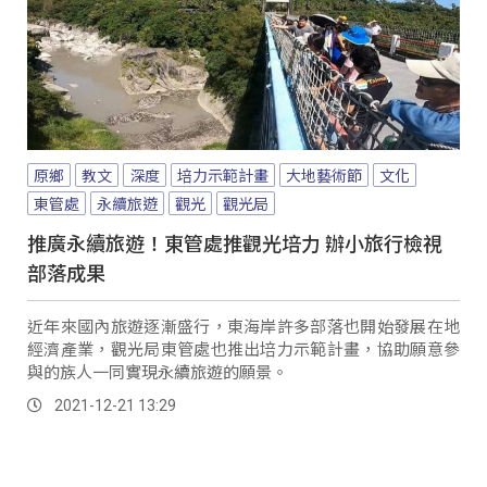
原鄉
教文
深度
培力示範計畫
大地藝術節
文化
東管處
永續旅遊
觀光
觀光局
推廣永續旅遊！東管處推觀光培力 辦小旅行檢視
部落成果
近年來國內旅遊逐漸盛行，東海岸許多部落也開始發展在地
經濟產業，觀光局東管處也推出培力示範計畫，協助願意參
與的族人一同實現永續旅遊的願景。
2021-12-21 13:29