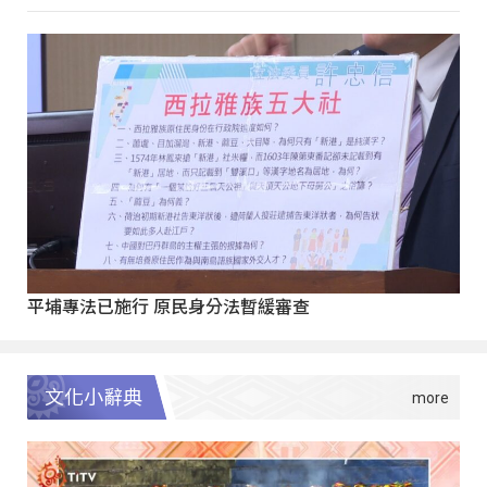
平埔專法已施行 原民身分法暫緩審查
文化小辭典