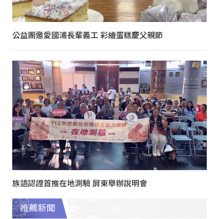
公益團邀愛國浦長輩義工 彩繪蛋糕慶父親節
族語認證首推在地測驗 屏東舉辦說明會
推薦新聞