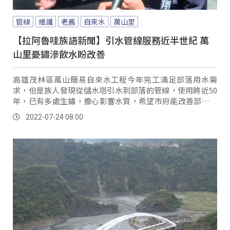
管線
維護
老舊
自來水
萬山里
【拉阿魯哇族語新聞】引水管線服務近半世紀 萬
山里憂鏽滲飲水盼改善
高雄茂林區萬山簡易自來水工程今年完工滿足部落用水需
求，但是族人發現從儲水塔引水到部落的管線，使用將近50
年，已有多處生鏽，擔心影響水質，希望市府能改善部落用
水。
2022-07-24 08:00