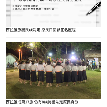
西拉雅族獲民族認定 原民日回顧正名歷程
西拉雅成第17族 仍有8族待獲法定原民身分