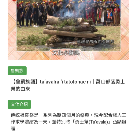
魯凱族
【魯凱族語】ta‘avalra ‘i tatolohae ni｜萬山部落勇士
祭的由來
文化介紹
傳統祖靈祭是一系列為期四個月的祭典，現今配合族人工
作求學濃縮為一天，並特別將「勇士祭(Ta‘avala)」凸顯辦
理。