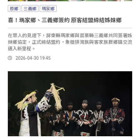
原鄉
三義鄉
瑪家鄉
喜！瑪家鄉、三義鄉簽約 原客結盟締結姊妹鄉
在眾人的見證下，屏東縣瑪家鄉與苗栗縣三義鄉共同簽署姊
妹鄉協定，正式締結盟約，象徵排灣族與客家族群鄉鎮交流
邁入新里程。
2026-04-30 19:45