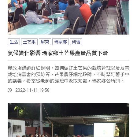
生活
土芒果
屏東
瑪家鄉
研習
氣候變化影響 瑪家鄉土芒果產量品質下滑
農改場講師詳細說明，如何做好土芒果的栽培管理以及友善
栽培病蟲害的預防等，芒果農仔細地聆聽，不時緊盯著手中
的講義，希望從老師的經驗中汲取知識，瑪家鄉公所開辦的
&#8221;找回原力-部落農業學堂&#82...。
2022-11-11 19:58