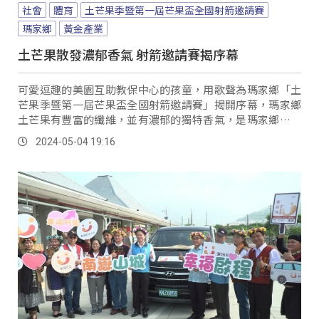
社會
體育
土芒果季暨第一屆芒果盃全國射箭邀請賽
瑪家鄉
黃金產業
土芒果散發濃郁香氣 射箭邀請賽揭序幕
可愛逗趣的美園互助教保中心的孩童，用歌聲為瑪家鄉「土
芒果季暨第一屆芒果盃全國射箭邀請賽」揭開序幕，瑪家鄉
土芒果有豐富的纖維，並有濃郁的獨特香氣，是瑪家鄉內特
殊的「黃金產業」，趁著舉辦土芒果季，許多遊客慕名而
2024-05-04 19:16
來。