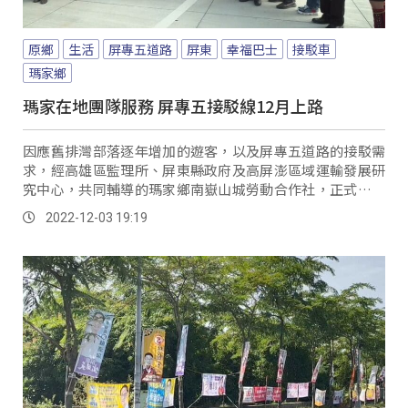
原鄉
生活
屏專五道路
屏東
幸福巴士
接駁車
瑪家鄉
瑪家在地團隊服務 屏專五接駁線12月上路
因應舊排灣部落逐年增加的遊客，以及屏專五道路的接駁需
求，經高雄區監理所、屏東縣政府及高屏澎區域運輸發展研
究中心，共同輔導的瑪家鄉南嶽山城勞動合作社，正式成立
市區汽車客運業，成為縣內首例合作社營運新闢的...。
2022-12-03 19:19