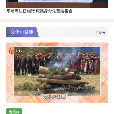
平埔專法已施行 原民身分法暫緩審查
文化小辭典
魯凱族