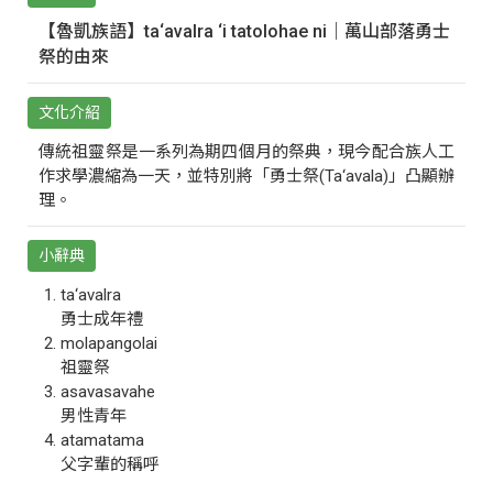
【魯凱族語】ta‘avalra ‘i tatolohae ni｜萬山部落勇士
祭的由來
文化介紹
傳統祖靈祭是一系列為期四個月的祭典，現今配合族人工
作求學濃縮為一天，並特別將「勇士祭(Ta‘avala)」凸顯辦
理。
小辭典
ta‘avalra
勇士成年禮
molapangolai
祖靈祭
asavasavahe
男性青年
atamatama
父字輩的稱呼