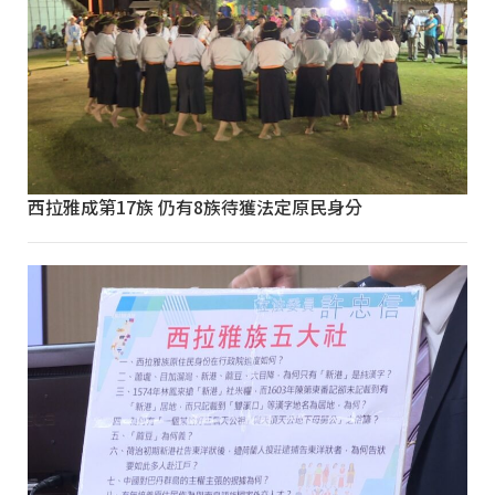
西拉雅成第17族 仍有8族待獲法定原民身分