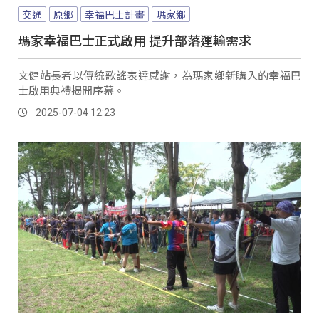
交通
原鄉
幸福巴士計畫
瑪家鄉
瑪家幸福巴士正式啟用 提升部落運輸需求
文健站長者以傳統歌謠表達感謝，為瑪家鄉新購入的幸福巴
士啟用典禮揭開序幕。
2025-07-04 12:23