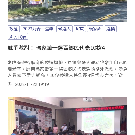
政經
2022九合一選舉
候選人
屏東
瑪家鄉
選情
鄉民代表
競爭激烈！ 瑪家第一選區鄉民代表10搶4
道路旁密密麻麻的競選旗幟，每個參選人都期望增加自己的
曝光率，屏東瑪家鄉第一選區鄉民代表選情格外激烈，參選
人數寫下歷史新高，10位參選人將角逐4個代表席次，對於
選舉結果族人都相當期待。
2022-11-22 19:19