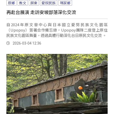
原鄉
教文
屏東
愛奴民族
瑪家鄉
再赴台展演 走訪安坡部落深化交流
自2024年原文發中心與日本國立愛努民族文化園區
（Upopoy）簽署合作備忘錄，Upopoy團隊二度登上原住
民族文化園區舞臺，透過具體行動深化台日原民文化交流 。
2026-03-04 12:36