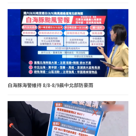
白海豚海警維持 8/8-8/9晨中北部防豪雨