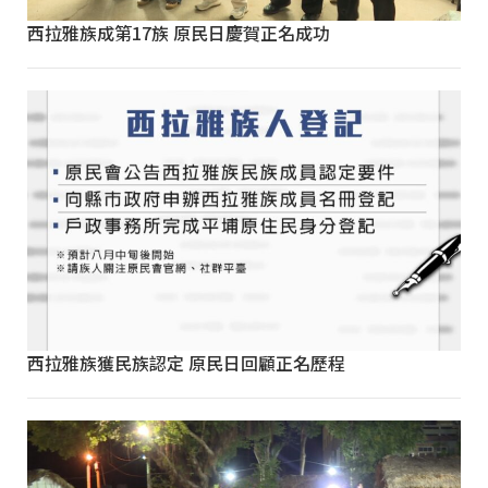
西拉雅族成第17族 原民日慶賀正名成功
西拉雅族獲民族認定 原民日回顧正名歷程