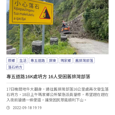
原鄉
生活
專五道路
屏東
瑪家鄉
舊排灣部落
落石坍方
專五道路16K處坍方 16人受困舊排灣部落
17日晚間地牛大翻身，通往舊排灣部落16公里處再次發生落
石坍方，18日上午瑪家鄉公所緊急派員搶修，希望趕在趕在
入夜前搶通一條便道，讓受困民眾能順利下山。
2022-09-18 19:19