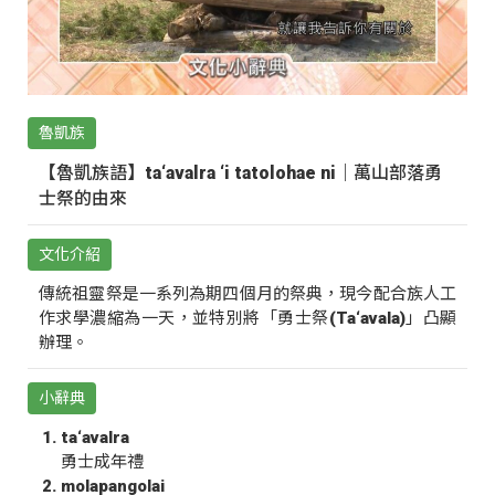
魯凱族
【魯凱族語】ta‘avalra ‘i tatolohae ni｜萬山部落勇
士祭的由來
文化介紹
傳統祖靈祭是一系列為期四個月的祭典，現今配合族人工
作求學濃縮為一天，並特別將「勇士祭(Ta‘avala)」凸顯
辦理。
小辭典
ta‘avalra
勇士成年禮
molapangolai