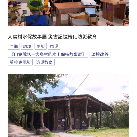
大鳥村水保故事展 災害記憶轉化防災教育
原鄉
環境
防災
風災
《山會說話－大鳥村的水土保持故事展》
環境改善
莫拉克風災
防災教育