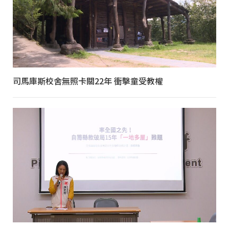
司馬庫斯校舍無照卡關22年 衝擊童受教權