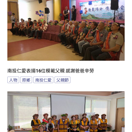
南投仁愛表揚16位模範父親 感謝爸爸辛勞
人物
原鄉
南投仁愛
父親節