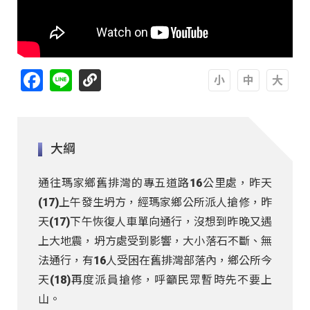
Facebook
Line
A
A
A
大綱
通往瑪家鄉舊排灣的專五道路16公里處，昨天
(17)上午發生坍方，經瑪家鄉公所派人搶修，昨
天(17)下午恢復人車單向通行，沒想到昨晚又遇
上大地震，坍方處受到影響，大小落石不斷、無
法通行，有16人受困在舊排灣部落內，鄉公所今
天(18)再度派員搶修，呼籲民眾暫時先不要上
山。