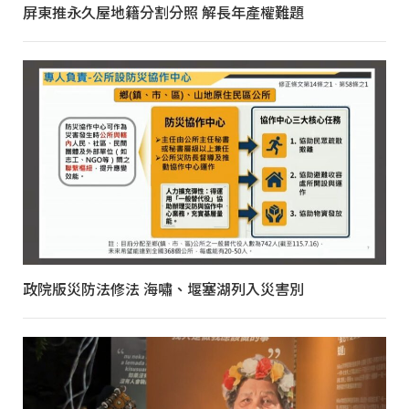
屏東推永久屋地籍分割分照 解長年產權難題
政院版災防法修法 海嘯、堰塞湖列入災害別