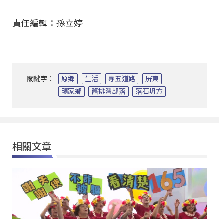
責任編輯：孫立婷
關鍵字：
原鄉
生活
專五道路
屏東
瑪家鄉
舊排灣部落
落石坍方
相關文章