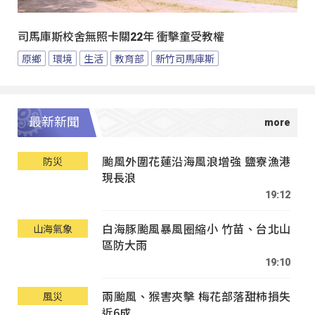
司馬庫斯校舍無照卡關22年 衝擊童受教權
原鄉
環境
生活
教育部
新竹司馬庫斯
最新新聞
颱風外圍花蓮沿海風浪增強 鹽寮漁港
防災
現長浪
19:12
白海豚颱風暴風圈縮小 竹苗、台北山
山海氣象
區防大雨
19:10
兩颱風、猴害夾擊 梅花部落甜柿損失
風災
近6成