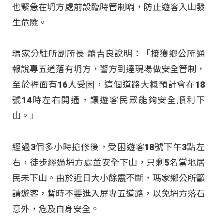
也緊急在坍方處前設臨時管制哨，防止遊客入山發
生危險。
瑪家分駐所副所長 蕭吉良說明：「接獲鄉公所通
報說專五道落有坍方，警方到達現場做安全管制，
至於裡面有16人受困，這個道路大概預計會在18
號14時左右開通，讓遊客民眾能夠安全順利下
山。」
經過3個多小時搶修後，受困遊客18號下午3點左
右，徒步經過坍方處並安全下山，只剩5名當地居
民未下山。由於近日大小餘震不斷，瑪家鄉公所籲
請遊客，暫時不要進入屏專五道路，以免坍方落石
意外，危及自身安全。