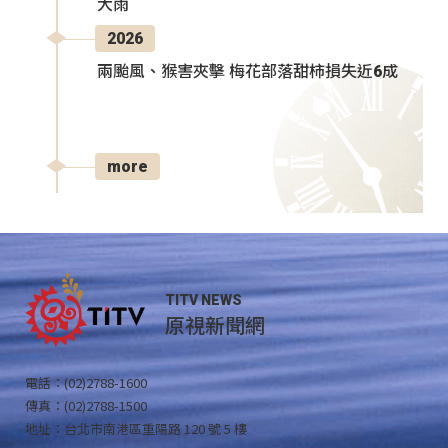
大雨
2026
兩颱風、猴害夾擊 梅花部落甜柿損失近6成
more
TITV NEWS
原視新聞網
電話：(02)2788-1600
傳真：(02)2788-1500
地址：台北市南港區重陽路 120 號 5 樓