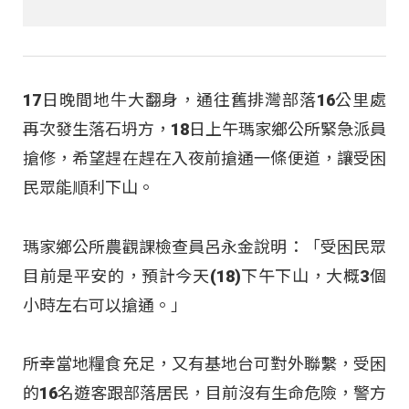
17日晚間地牛大翻身，通往舊排灣部落16公里處
再次發生落石坍方，18日上午瑪家鄉公所緊急派員
搶修，希望趕在趕在入夜前搶通一條便道，讓受困
民眾能順利下山。
瑪家鄉公所農觀課檢查員呂永金說明：「受困民眾
目前是平安的，預計今天(18)下午下山，大概3個
小時左右可以搶通。」
所幸當地糧食充足，又有基地台可對外聯繫，受困
的16名遊客跟部落居民，目前沒有生命危險，警方