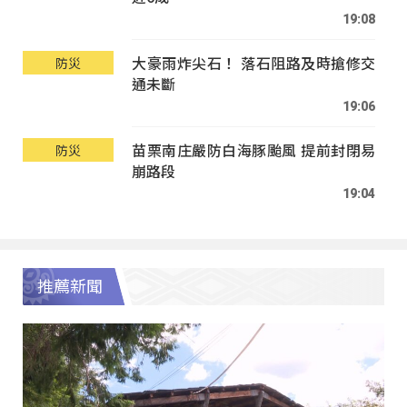
19:08
大豪雨炸尖石！ 落石阻路及時搶修交
防災
通未斷
19:06
苗栗南庄嚴防白海豚颱風 提前封閉易
防災
崩路段
19:04
推薦新聞