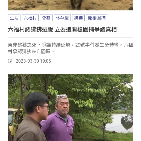
生活
六福村
會勘
林華慶
狒狒
開槍圍捕
六福村認狒狒逃脫 立委追開槍圍捕爭議真相
東非狒狒之死，爭議持續延燒，29號事件發生急轉彎，六福
村承認狒狒來自園區。
2023-03-30 19:05