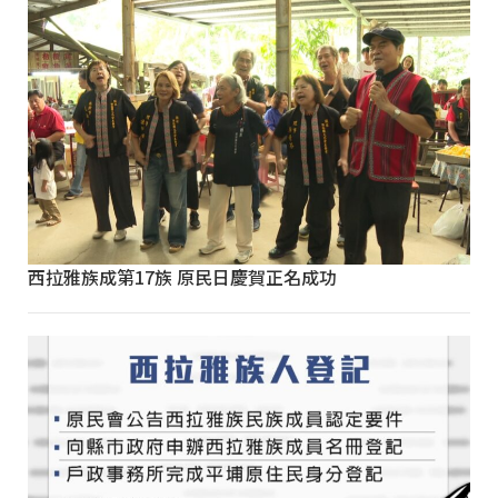
西拉雅族成第17族 原民日慶賀正名成功