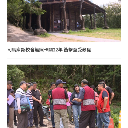
司馬庫斯校舍無照卡關22年 衝擊童受教權