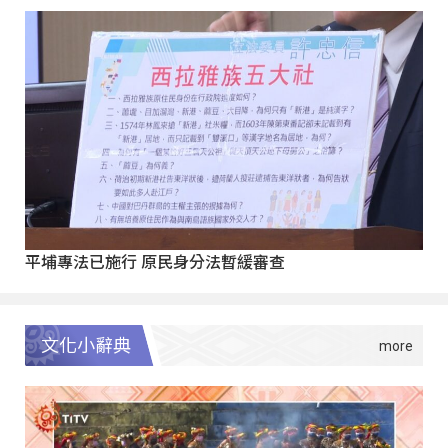
平埔專法已施行 原民身分法暫緩審查
文化小辭典