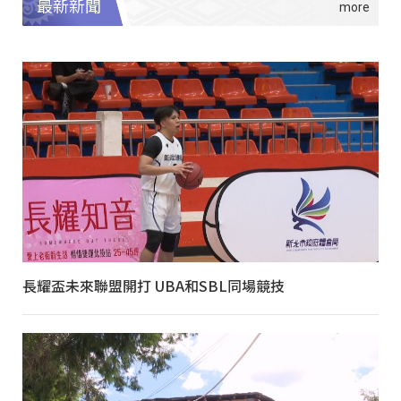
最新新聞
長耀盃未來聯盟開打 UBA和SBL同場競技