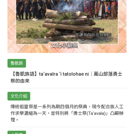
魯凱族
【魯凱族語】ta‘avalra ‘i tatolohae ni｜萬山部落勇士
祭的由來
文化介紹
傳統祖靈祭是一系列為期四個月的祭典，現今配合族人工
作求學濃縮為一天，並特別將「勇士祭(Ta‘avala)」凸顯辦
理。