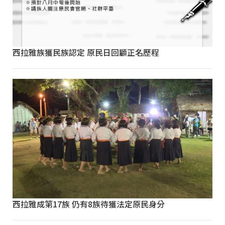
西拉雅族獲民族認定 原民日回顧正名歷程
西拉雅成第17族 仍有8族待獲法定原民身分