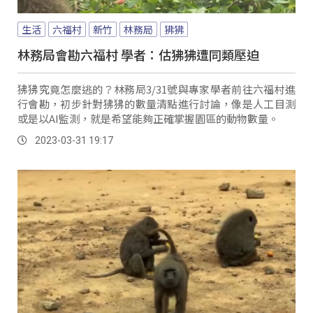
生活
六福村
新竹
林務局
狒狒
林務局會勘六福村 學者：估狒狒遭同類壓迫
狒狒究竟怎麼逃的？林務局3/31號與專家學者前往六福村進
行會勘，初步針對狒狒的數量清點進行討論，像是人工目測
或是以AI監測，就是希望能夠正確掌握園區的動物數量。
2023-03-31 19:17