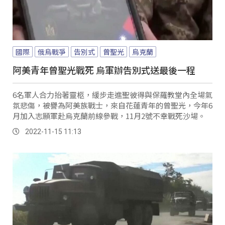
國際
俄烏戰爭
告別式
曾聖光
烏克蘭
阿美青年曾聖光戰死 烏軍辦告別式送最後一程
6名軍人合力抬著靈柩，緩步走進聖彼得與保羅教堂內全場氣
氛悲傷，被譽為阿美族戰士，來自花蓮青年的曾聖光，今年6
月加入志願軍赴烏克蘭前線參戰，11月2號不幸戰死沙場。
2022-11-15 11:13