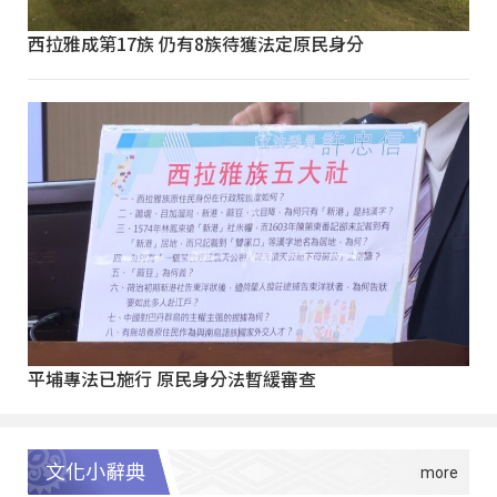
西拉雅成第17族 仍有8族待獲法定原民身分
平埔專法已施行 原民身分法暫緩審查
文化小辭典