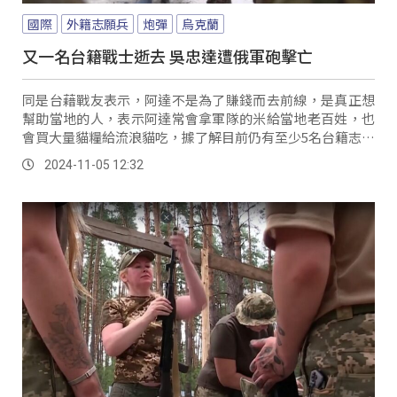
國際
外籍志願兵
炮彈
烏克蘭
又一名台籍戰士逝去 吳忠達遭俄軍砲擊亡
同是台藉戰友表示，阿達不是為了賺錢而去前線，是真正想
幫助當地的人，表示阿達常會拿軍隊的米給當地老百姓，也
會買大量貓糧給流浪貓吃，據了解目前仍有至少5名台籍志願
兵仍在烏克蘭，而烏克蘭對於不幸陣亡的外籍志願兵，會給
2024-11-05 12:32
予約合924萬新台幣的撫卹金。