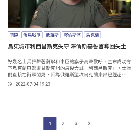
國際
俄烏戰爭
俄羅斯
澤倫斯基
烏克蘭
烏東城市利西昌斯克失守 澤倫斯基誓言奪回失土
好幾名士兵揮舞著蘇聯和車臣的旗子高聲歡呼，宣布成功奪
下烏克蘭東部盧甘斯克州的最後大城「利西昌斯克」，士兵
們直接在街頭閒晃，因為俄羅斯猛攻烏克蘭東部已經超過一
個月，如今終於如願拿下這座城市。
2022-07-04 19:23
1
2
3