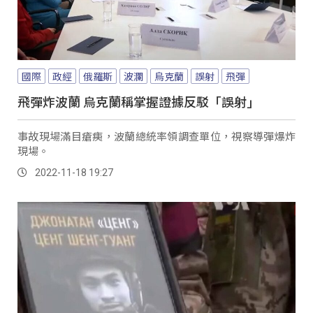
國際
政經
俄羅斯
波瀾
烏克蘭
誤射
飛彈
飛彈炸波蘭 烏克蘭稱掌握證據反駁「誤射」
事故現場滿目瘡痍，波蘭總統率領調查單位，視察導彈爆炸
現場。
2022-11-18 19:27