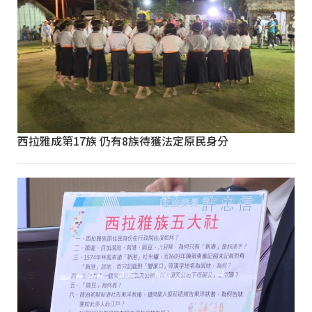
西拉雅成第17族 仍有8族待獲法定原民身分