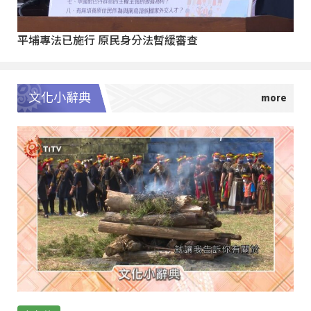
平埔專法已施行 原民身分法暫緩審查
文化小辭典