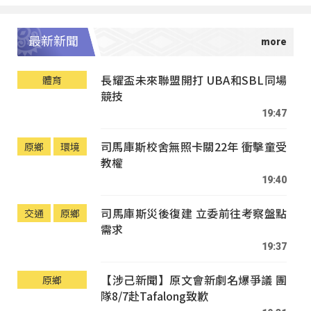
最新新聞
長耀盃未來聯盟開打 UBA和SBL同場
體育
競技
19:47
司馬庫斯校舍無照卡關22年 衝擊童受
原鄉
環境
教權
19:40
司馬庫斯災後復建 立委前往考察盤點
交通
原鄉
需求
19:37
【涉己新聞】原文會新劇名爆爭議 團
原鄉
隊8/7赴Tafalong致歉