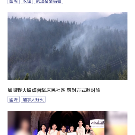
國際
政經
凱達格蘭論壇
加國野火肆虐衝擊原民社區 應對方式掀討論
國際
加拿大野火