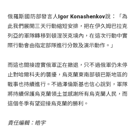
俄羅斯國防部發言人Igor Konashenkov說：「為
此我們展開三天行動縮短安排，把在伊久姆巴拉克
列亞的軍隊轉移到頓涅茨克境內，在這次行動中實
際行動會由指定部隊進行分散及演示動作。」
而這也間接證實俄軍正在撤退，只不過俄軍仍未停
止對哈爾科夫的襲擾，烏克蘭東南部頓巴斯地區的
戰事也持續進行。不過澤倫斯基也信心說到，軍隊
將持續保護烏克蘭領土並感謝所有烏克蘭人民，而
這個冬季有望迎接烏克蘭的勝利。
責任編輯：皓宇