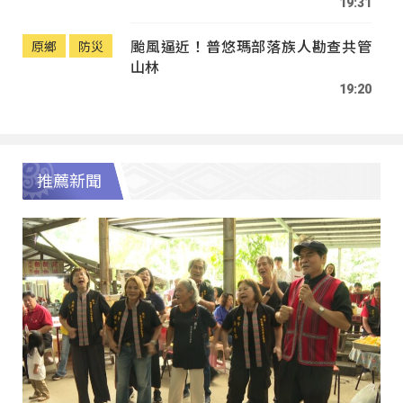
19:31
颱風逼近！普悠瑪部落族人勘查共管
原鄉
防災
山林
19:20
推薦新聞