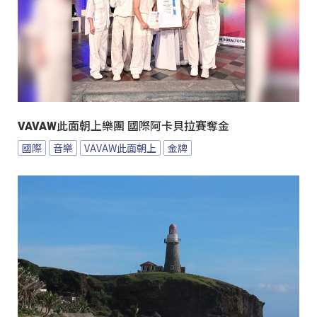
VAVAW此面朝上樂團 國際阿卡貝拉賽奪金
國際
音樂
VAVAW此面朝上
金牌