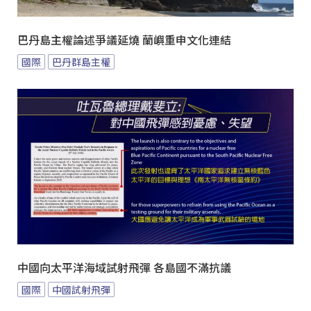
巴丹島主權論述爭議延燒 蘭嶼重申文化連結
國際
巴丹群島主權
中國向太平洋海域試射飛彈 各島國不滿抗議
國際
中國試射飛彈