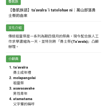
魯凱族
【魯凱族語】ta‘avalra ‘i tatolohae ni｜萬山部落勇
士祭的由來
文化介紹
傳統祖靈祭是一系列為期四個月的祭典，現今配合族人工
作求學濃縮為一天，並特別將「勇士祭(Ta‘avala)」凸顯
辦理。
小辭典
ta‘avalra
勇士成年禮
molapangolai
祖靈祭
asavasavahe
男性青年
atamatama
父字輩的稱呼