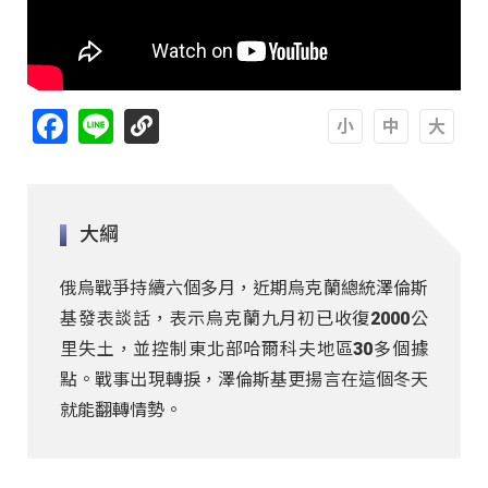
Facebook
Line
A
A
A
大綱
俄烏戰爭持續六個多月，近期烏克蘭總統澤倫斯
基發表談話，表示烏克蘭九月初已收復2000公
里失土，並控制東北部哈爾科夫地區30多個據
點。戰事出現轉捩，澤倫斯基更揚言在這個冬天
就能翻轉情勢。