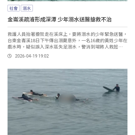
社會
溺水
金崙溪疏濬形成深潭 少年溺水送醫搶救不治
救護人員抬著擔架走在溪床上，要將溺水的少年緊急送醫，
台東金崙溪18日下午傳出溺斃意外，一名16歲的黃姓少年在
戲水時，疑似誤入深水區失足溺水，警消到場將人救起，但
少年已無呼吸心跳。
2026-04-19 19:02