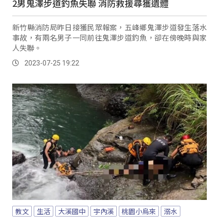
2男鬼澤步道釣魚失聯 消防救援尋獲遺體
新竹縣消防局昨日接獲民眾報案，五峰鄉鬼澤步道發生落水
事故，有兩名男子一同前往鬼澤步道釣魚，卻在傍晚時與家
人失聯。
2023-07-25 19:22
教文
生活
大溪國中
宇內溪
桃園小烏來
溺水