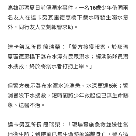
高雄那瑪夏日前傳溺水事件。一名16歲少年偕同兩
名友人在達卡努瓦里德惠橋下戲水時發生溺水意
外，同行友人立刻報警求助。
達卡努瓦所長 簡瑞榮：「警方接獲報案，於那瑪
夏區德惠橋下瀑布水潭有民眾溺水；經消防隊員潛
水搜救，終於將溺水者打撈上岸。」
但警方表示瀑布水潭水流湍急、水深更達5米；警
消冒險下水搜救，短時間將少年救起但已無生命跡
象、送醫不治。
達卡努瓦所長 簡瑞榮：「現場實施急救並送往當
地衛生所；到院前已無生命跡象溺斃身亡，警方循