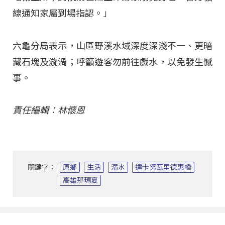
線通知家屬到場指認。」
六龜分局表示，山區野溪水域深度深淺不一、更暗
藏石塊及漩渦；呼籲遊客勿前往戲水，以免發生憾
事。
責任編輯：林懷恩
關鍵字：
原鄉
生活
溺水
達卡努瓦里德惠橋
高雄那瑪夏