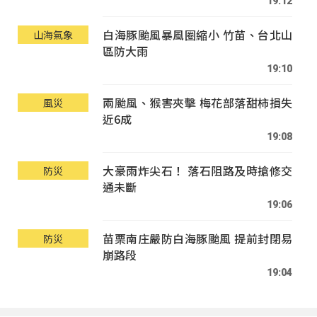
19:12
白海豚颱風暴風圈縮小 竹苗、台北山
山海氣象
區防大雨
19:10
兩颱風、猴害夾擊 梅花部落甜柿損失
風災
近6成
19:08
大豪雨炸尖石！ 落石阻路及時搶修交
防災
通未斷
19:06
苗栗南庄嚴防白海豚颱風 提前封閉易
防災
崩路段
19:04