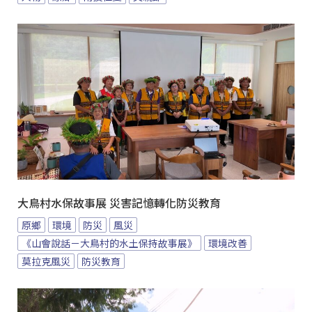
大鳥村水保故事展 災害記憶轉化防災教育
原鄉
環境
防災
風災
《山會說話－大鳥村的水土保持故事展》
環境改善
莫拉克風災
防災教育