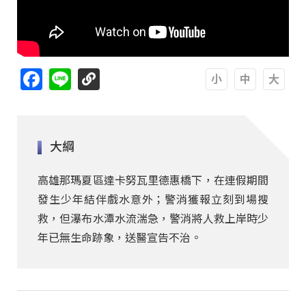
Facebook
Line
A
A
A
大綱
高雄那瑪夏區達卡努瓦里德惠橋下，在連假期間
發生少年結伴戲水意外；警消獲報立刻到場搜
救，但瀑布水潭水流湍急，警消將人救上岸時少
年已無生命跡象，送醫宣告不治。