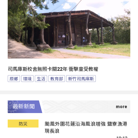
司馬庫斯校舍無照卡關22年 衝擊童受教權
原鄉
環境
生活
教育部
新竹司馬庫斯
最新新聞
颱風外圍花蓮沿海風浪增強 鹽寮漁港
防災
現長浪