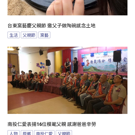
台東窯藝慶父親節 邀父子做陶碗感念土地
生活
父親節
窯藝
南投仁愛表揚16位模範父親 感謝爸爸辛勞
人物
原鄉
南投仁愛
父親節