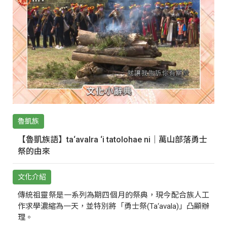
魯凱族
【魯凱族語】ta‘avalra ‘i tatolohae ni｜萬山部落勇士
祭的由來
文化介紹
傳統祖靈祭是一系列為期四個月的祭典，現今配合族人工
作求學濃縮為一天，並特別將「勇士祭(Ta‘avala)」凸顯辦
理。