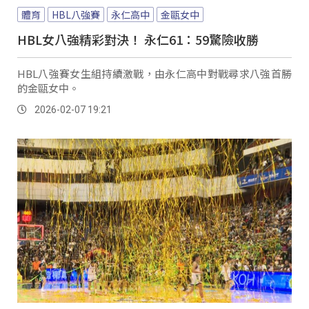
體育
HBL八強賽
永仁高中
金甌女中
HBL女八強精彩對決！ 永仁61：59驚險收勝
HBL八強賽女生組持續激戰，由永仁高中對戰尋求八強首勝
的金甌女中。
2026-02-07 19:21