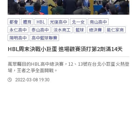
都會
體育
HBL
光復高中
北一女
南山高中
永仁高中
泰山高中
淡水商工
籃球
總決賽
能仁家商
陽明高中
高中籃球聯賽
HBL周末決戰小巨蛋 進場觀賽須打第2劑滿14天
萬眾矚目的HBL高中總決賽，12、13號在台北小巨蛋火熱登
場，王者之爭全面開戰。
2022-03-08 19:30