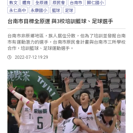
教文
體育
全原運
原民會
台南市
歸仁國小
永仁高中
永康國小
籃球
足球
台南市目標全原運 與3校培訓籃球、足球選手
台南市非原鄉地區，族人居住分散，但為了培訓並發掘台南
市有運動潛力的選手，台南市原民會計畫與台南市三所學校
合作，培訓籃球、足球運動選手。
2022-07-12 19:29