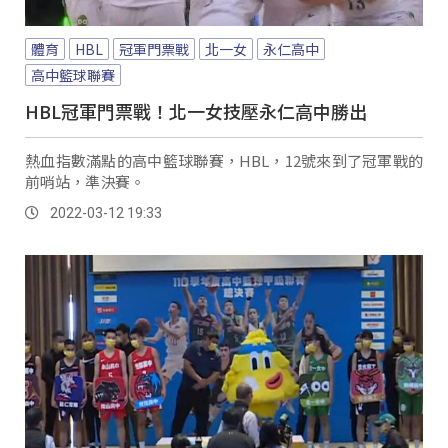
體育
HBL
冠軍門票戰
北一女
永仁高中
高中籃球聯賽
HBL冠軍門票戰！北一女技壓永仁高中勝出
熱血指數滿點的高中籃球聯賽，HBL，12號來到了冠軍戰的
前哨站，準決賽。
2022-03-12 19:33