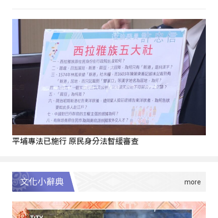
平埔專法已施行 原民身分法暫緩審查
文化小辭典