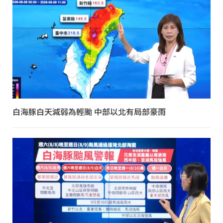
白海豚白天減弱為輕颱 中部以北有局部豪雨