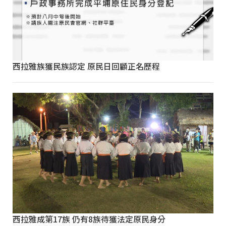
西拉雅族獲民族認定 原民日回顧正名歷程
西拉雅成第17族 仍有8族待獲法定原民身分