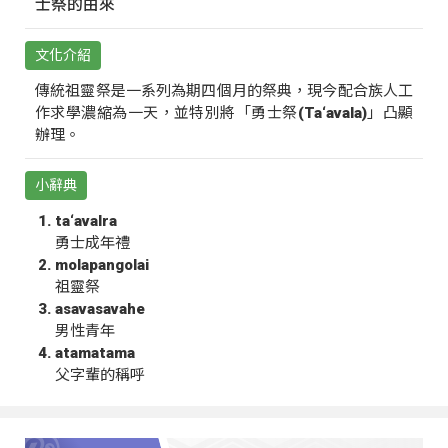
士祭的由來
文化介紹
傳統祖靈祭是一系列為期四個月的祭典，現今配合族人工
作求學濃縮為一天，並特別將「勇士祭(Ta‘avala)」凸顯
辦理。
小辭典
ta‘avalra
勇士成年禮
molapangolai
祖靈祭
asavasavahe
男性青年
atamatama
父字輩的稱呼