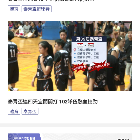
體育
泰青盃籃球賽
泰青盃連四天宜蘭開打 102隊伍熱血較勁
體育
泰青盃
最新新聞