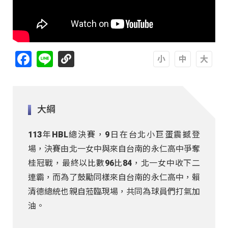
Facebook
Line
A
A
A
大綱
113年HBL總決賽，9日在台北小巨蛋震撼登
場，決賽由北一女中與來自台南的永仁高中爭奪
桂冠戰，最終以比數96比84，北一女中收下二
連霸，而為了鼓勵同樣來自台南的永仁高中，賴
清德總統也親自蒞臨現場，共同為球員們打氣加
油。