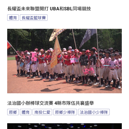
長耀盃未來聯盟開打 UBA和SBL同場競技
體育
長耀盃籃球賽
法治國小辦棒球交流賽 4縣市隊伍共襄盛舉
原鄉
體育
南投仁愛
原鄉少棒隊
法治國小少棒隊