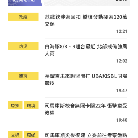
范織欽涉索回扣 橋檢發動搜索120萬
政經
交保
12:21
白海豚8/8、9離台最近 北部戒備強風
防災
大雨
12:02
長耀盃未來聯盟開打 UBA和SBL同場
體育
競技
19:47
司馬庫斯校舍無照卡關22年 衝擊童受
原鄉
環境
教權
19:40
司馬庫斯災後復建 立委前往考察盤點
交通
原鄉