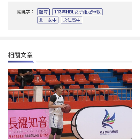
關鍵字：
體育
113年HBL女子組冠軍戰
北一女中
永仁高中
相關文章