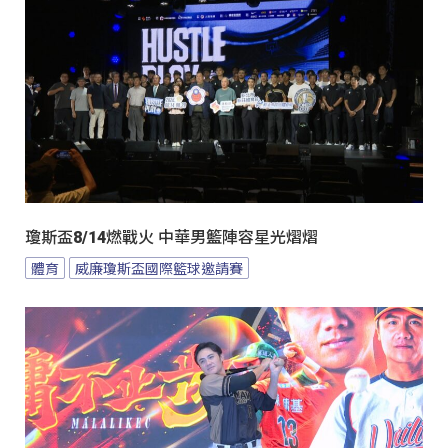
瓊斯盃8/14燃戰火 中華男籃陣容星光熠熠
體育
威廉瓊斯盃國際籃球邀請賽