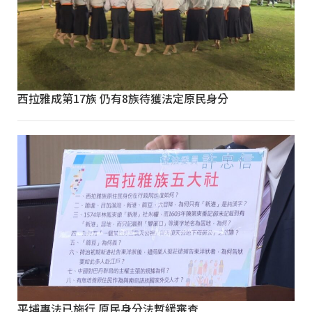
西拉雅成第17族 仍有8族待獲法定原民身分
平埔專法已施行 原民身分法暫緩審查