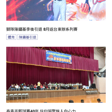
獅隊陳鏞基季後引退 8月返台東辦系列賽
體育
陳鏞基引退
泰青盃籃球賽40年 信仰凝聚族人向心力