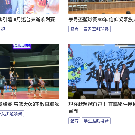
後引退 8月返台東辦系列賽
泰青盃籃球賽40年 信仰凝聚族
引退
體育
泰青盃籃球賽
請賽 高師大0:3不敵日職隊
現在就超越自己！ 直擊學生運
畫面
沙女排邀請賽
體育
學生運動聯賽