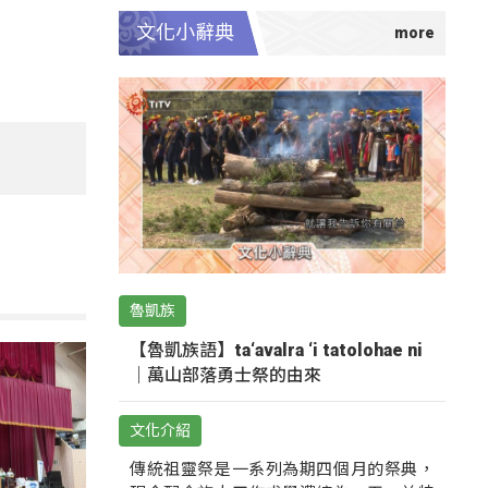
文化小辭典
魯凱族
【魯凱族語】ta‘avalra ‘i tatolohae ni
｜萬山部落勇士祭的由來
文化介紹
傳統祖靈祭是一系列為期四個月的祭典，