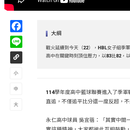
Facebook
大綱
Line
戰火延續到今天（22），HBL女子組
高中在關鍵時刻頂住壓力，以83比82
A
114學年度高中籃球聯賽進入了季
A
直追，不僅追平比分還一度反超，不
A
永仁高中球員 吳宜蓓：「其實中間
實這種精神，大家都彼此互相鼓勵