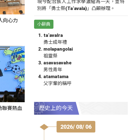
現今配合族人工作求學濃縮為一天，並特
別將「勇士祭(Ta‘avala)」凸顯辦理。
人向心力
小辭典
ta‘avalra
勇士成年禮
molapangolai
祖靈祭
asavasavahe
男性青年
atamatama
父字輩的稱呼
歷史上的今天
動聯賽熱血
2026/ 08/ 06