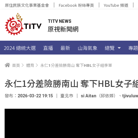
原住民族文化事業基金會
Facebook 粉絲專頁
YouTube 頻道
TITV NEWS
原視新聞網
2024 總統大選
直播
最新
山海氣象
總覽
專題
首頁
體育
永仁1分差險勝南山 奪下HBL女子組季軍
永仁1分差險勝南山 奪下HBL女子
發布：2026-03-22 19:15
臺北市
si Aitan（邱依婷）
、
tjivu