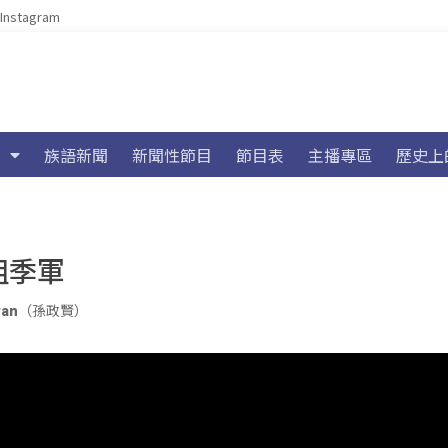
Instagram
族語新聞
新聞性節目
節目表
主播專區
歷史上
組季軍
luwan（孫政賢）