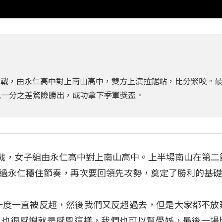
季軍戰，由永仁高中對上南山高中，雙方上演拉鋸站，比分緊咬。
，以一分之差驚險勝出，成功拿下季軍獎盃。
軍戰，女子組由永仁高中對上南山高中。上半場南山在第二
過永仁穩住節奏，再次要回領先攻勢，奠定了勝利的基
一度一直被反超，然後我們又反超過去，但是大家都不放
，也很感謝就是感恩這樣，我們也可以幫學姊，最後一場