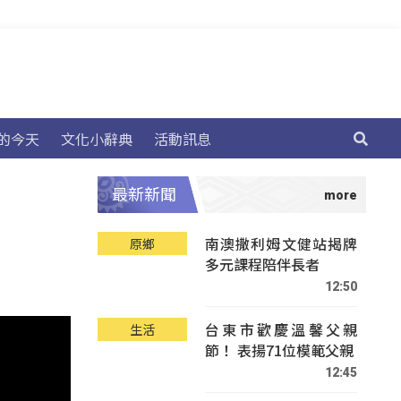
的今天
文化小辭典
活動訊息
最新新聞
南澳撒利姆文健站揭牌
原鄉
多元課程陪伴長者
12:50
台東市歡慶溫馨父親
生活
節！ 表揚71位模範父親
12:45