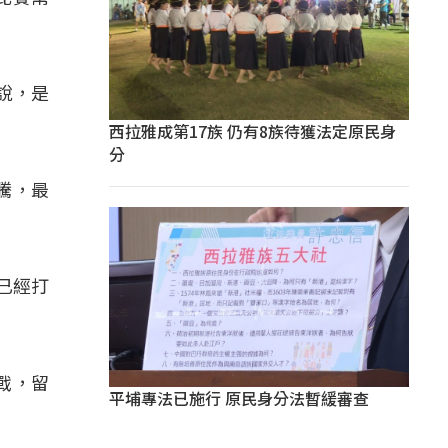
說，是
西拉雅成第17族 仍有8族待獲法定原民身
分
騰，最
已經打
戰，留
平埔專法已施行 原民身分法暫緩審查