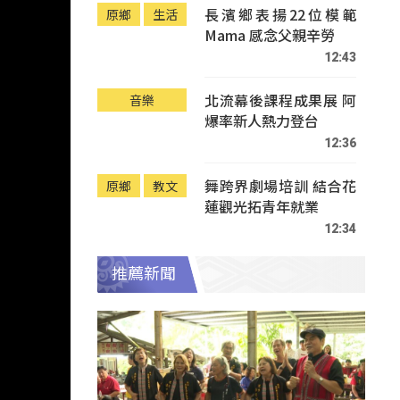
長濱鄉表揚22位模範
原鄉
生活
Mama 感念父親辛勞
12:43
北流幕後課程成果展 阿
音樂
爆率新人熱力登台
12:36
舞跨界劇場培訓 結合花
原鄉
教文
蓮觀光拓青年就業
12:34
推薦新聞