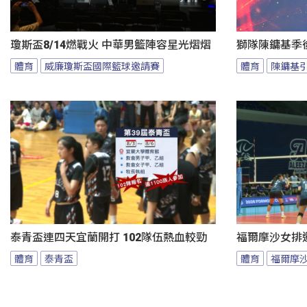
瓊斯盃8/14燃戰火 中華男籃陣容星光熠熠
獅隊陳鏞基季
體育
威廉瓊斯盃國際籃球邀請賽
體育
陳鏞基
泰青盃連四天宜蘭開打 102隊伍熱血較勁
福爾摩沙女排邀
體育
泰青盃
體育
福爾摩