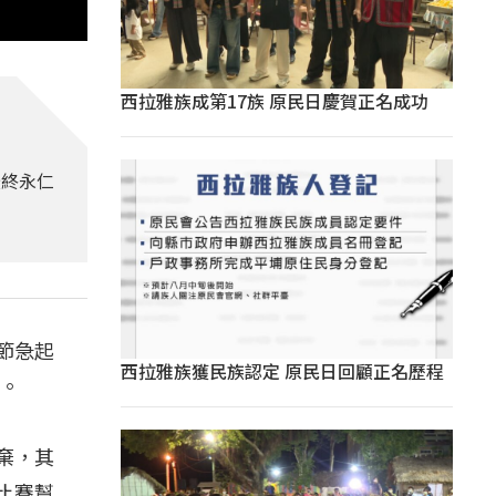
西拉雅族成第17族 原民日慶賀正名成功
最終永仁
節急起
西拉雅族獲民族認定 原民日回顧正名歷程
礎。
棄，其
比賽幫