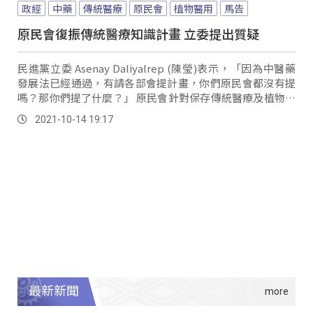
政經
中藥
傳統醫療
原民會
植物醫用
馬告
原民會復振傳統醫療知識計畫 立委提出質疑
民進黨立委 Asenay Daliyalrep (陳瑩)表示，「因為中醫藥
發展法已經通過，有請各部會提計畫，你們原民會都沒有提
嗎？那你們提了什麼？」 原民會針對保存傳統醫療及植物醫
用途的復振計畫，將到明年2月28號結束，立委陳瑩大追進
2021-10-14 19:17
度，不料在詢問下，發現研究品項的挑選就出現很大瑕疵。
最新新聞