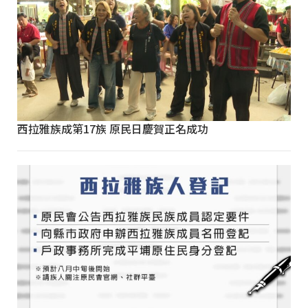
西拉雅族成第17族 原民日慶賀正名成功