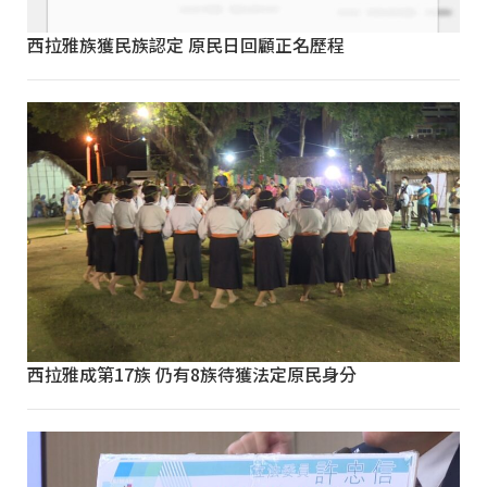
西拉雅族獲民族認定 原民日回顧正名歷程
西拉雅成第17族 仍有8族待獲法定原民身分