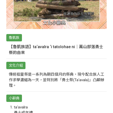
魯凱族
【魯凱族語】ta‘avalra ‘i tatolohae ni｜萬山部落勇士
祭的由來
文化介紹
傳統祖靈祭是一系列為期四個月的祭典，現今配合族人工
作求學濃縮為一天，並特別將「勇士祭(Ta‘avala)」凸顯辦
理。
小辭典
ta‘avalra
勇士成年禮