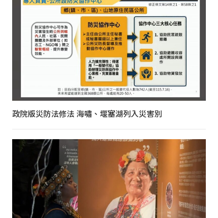
政院版災防法修法 海嘯、堰塞湖列入災害別