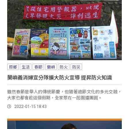
原鄉
生活
春節
蘭嶼
防火
防災
蘭嶼義消婦宣分隊擴大防火宣導 提昇防火知識
雖然春節是華人的傳統節慶，但隨著過節文化的多元交融，
大家也都會趁這個假期，全家聚在一起圍爐團圓。
2022-01-15 18:43