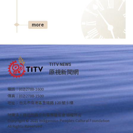
more
TITV NEWS
原視新聞網
電話：(02)2788-1600
傳真：(02)2788-1500
地址：台北市南港區重陽路 120 號 5 樓
財團法人原住民族文化事業基金會 版權所有
Copyright © 2021 Indigenous Peoples Cultural Foundation
All Rights Reserved .