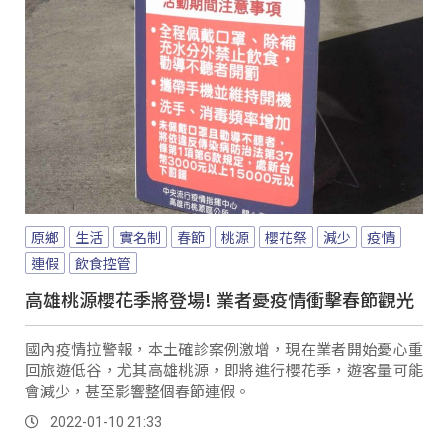
原鄉
生活
實名制
春節
桃源
櫻花祭
減少
疫情
連假
飲食控管
高雄桃源櫻花季將登場! 業者憂疫情衝擊春節觀光
國內疫情拉警報，本土確診案例激增，現在業者開始憂心重
回旅遊低谷，尤其高雄桃源，即將進行櫻花季，遊客量可能
會減少，甚至影響整個春節連假。
2022-01-10 21:33