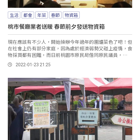
生活
都會
年菜
春節
物資箱
桃市餐廳業者送暖 春節前夕發送物資箱
現在應該有不少人，開始操辦今年過年的圍爐菜色了吧！但
在社會上仍有部分家庭，因為處於經濟弱勢又碰上疫情，食
物採買都有困難，而日前桃園市原民局偕同原民議員，和兩
家桃園大溪在地餐廳業者，舉辦寒冬送暖的物資箱...。
2022-01-23 21:25