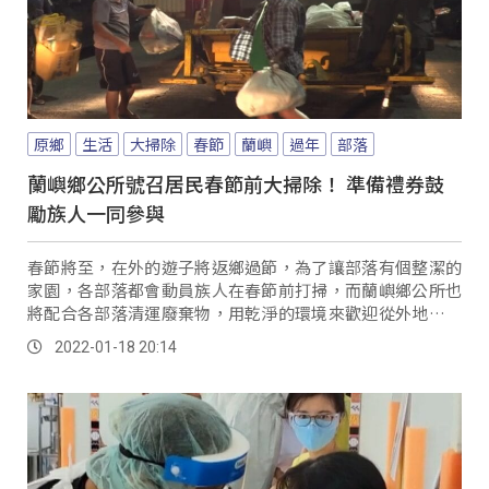
原鄉
生活
大掃除
春節
蘭嶼
過年
部落
蘭嶼鄉公所號召居民春節前大掃除！ 準備禮券鼓
勵族人一同參與
春節將至，在外的遊子將返鄉過節，為了讓部落有個整潔的
家園，各部落都會動員族人在春節前打掃，而蘭嶼鄉公所也
將配合各部落清運廢棄物，用乾淨的環境來歡迎從外地回來
的族人。
2022-01-18 20:14