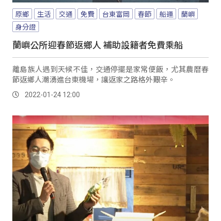
原鄉
生活
交通
免費
台東富岡
春節
船運
蘭嶼
身分證
蘭嶼公所迎春節返鄉人 補助設籍者免費乘船
離島族人遇到天候不佳，交通停擺是家常便飯，尤其農曆春
節返鄉人潮湧進台東機場，讓返家之路格外艱辛。
2022-01-24 12:00