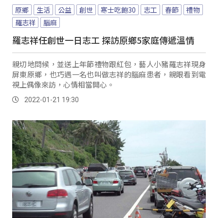
原鄉
生活
公益
創世
寒士吃飽30
志工
春節
禮物
羅志祥
腦麻
羅志祥任創世一日志工 探訪原鄉5家庭傳遞溫情
親切地問候，並送上年節禮物跟紅包，藝人小豬羅志祥現身
屏東原鄉，也巧遇一名也叫做志祥的腦麻患者，親眼看到電
視上偶像來訪，心情相當開心。
2022-01-21 19:30