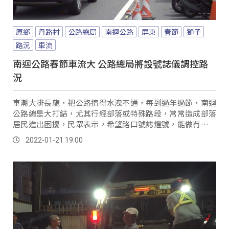
原鄉
丹路村
公路總局
南迴公路
屏東
春節
獅子
路況
車流
南迴公路春節車流大 公路總局將設號誌儀調控路
況
車潮大排長龍，把公路擠得水洩不通，每到過年過節，南迴
公路總是大打結，尤其行經部落或特殊路段，常常造成部落
居民進出困擾，民眾表示，希望路口號誌燈號，能做有效管
控，方便部落居民進出。
2022-01-21 19:00