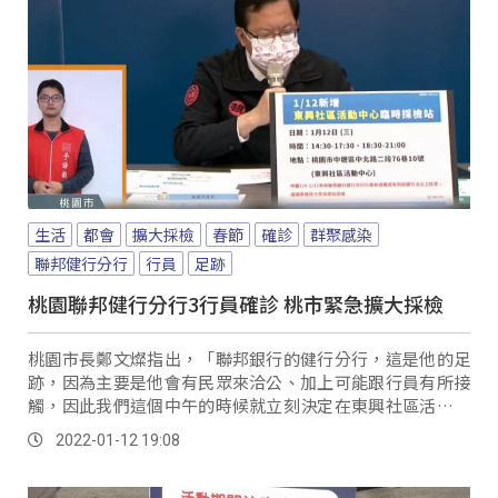
生活
都會
擴大採檢
春節
確診
群聚感染
聯邦健行分行
行員
足跡
桃園聯邦健行分行3行員確診 桃市緊急擴大採檢
桃園市長鄭文燦指出，「聯邦銀行的健行分行，這是他的足
跡，因為主要是他會有民眾來洽公、加上可能跟行員有所接
觸，因此我們這個中午的時候就立刻決定在東興社區活動中
心設置臨時採檢站。
2022-01-12 19:08