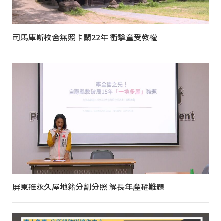
司馬庫斯校舍無照卡關22年 衝擊童受教權
屏東推永久屋地籍分割分照 解長年產權難題