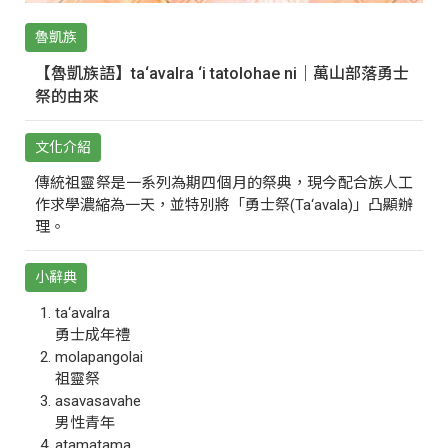
魯凱族
【魯凱族語】ta‘avalra ‘i tatolohae ni｜萬山部落勇士
祭的由來
文化介紹
傳統祖靈祭是一系列為期四個月的祭典，現今配合族人工
作求學濃縮為一天，並特別將「勇士祭(Ta‘avala)」凸顯辦
理。
小辭典
ta‘avalra
勇士成年禮
molapangolai
祖靈祭
asavasavahe
男性青年
atamatama