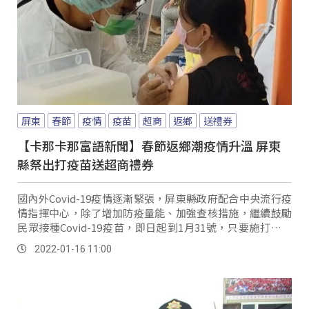
屏東
春節
疫情
疫苗
超商
返鄉
送禮券
【卡那卡那富語新聞】春節返鄉潮疫情升溫 屏東
縣祭出打疫苗送超商禮券
國內外Covid-19疫情逐漸緊張，屏東縣政府配合中央流行疫
情指揮中心，除了增加防疫量能、加強查核措施，繼續鼓勵
民眾接種Covid-19疫苗，即日起到1月31號，只要施打第一
劑或第二劑民眾，都能獲得200元超商禮券。
2022-01-16 11:00