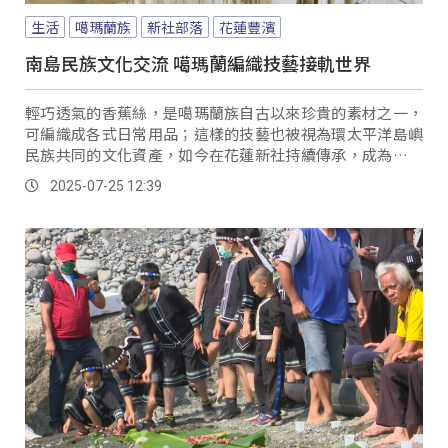
生活
噶瑪蘭族
新社部落
花蓮豐濱
南島民族文化交流 噶瑪蘭編織技藝接軌世界
輕巧透氣的香蕉絲，是噶瑪蘭族自古以來珍貴的素材之一，
可編織成各式日常用品；這樣的技藝也被視為環太平洋島嶼
民族共同的文化資產，如今在花蓮新社持續傳承，成為台灣
原住民文化中最具代表性的工藝之一。
2025-07-25 12:39