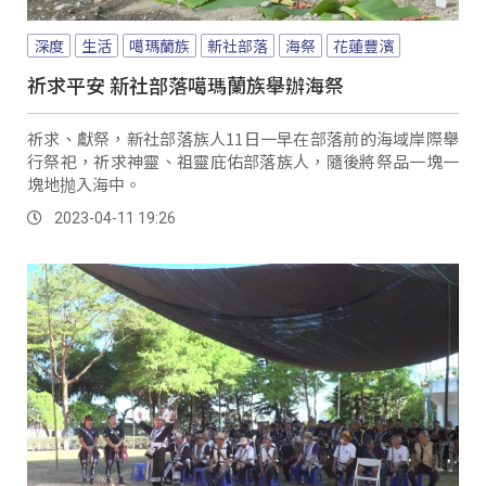
深度
生活
噶瑪蘭族
新社部落
海祭
花蓮豐濱
祈求平安 新社部落噶瑪蘭族舉辦海祭
祈求、獻祭，新社部落族人11日一早在部落前的海域岸際舉
行祭祀，祈求神靈、祖靈庇佑部落族人，隨後將祭品一塊一
塊地抛入海中。
2023-04-11 19:26