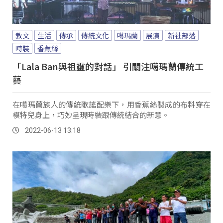
教文
生活
傳承
傳統文化
噶瑪蘭
展演
新社部落
時裝
香蕉絲
「Lala Ban與祖靈的對話」 引關注噶瑪蘭傳統工
藝
在噶瑪蘭族人的傳統歌謠配樂下，用香蕉絲製成的布料穿在
模特兒身上，巧妙呈現時裝跟傳統結合的新意。
2022-06-13 13:18