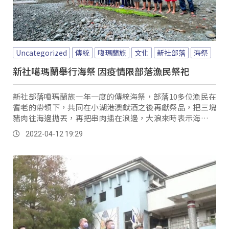
Uncategorized
傳統
噶瑪蘭族
文化
新社部落
海祭
新社噶瑪蘭舉行海祭 因疫情限部落漁民祭祀
新社部落噶瑪蘭族一年一度的傳統海祭，部落10多位漁民在
耆老的帶領下，共同在小湖港澳獻酒之後再獻祭品，把三塊
豬肉往海邊拋丟，再把串肉插在浪邊，大浪來時表示海神、
祖靈來吃東西。
2022-04-12 19:29