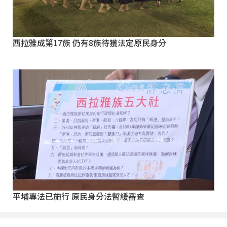
西拉雅成第17族 仍有8族待獲法定原民身分
平埔專法已施行 原民身分法暫緩審查