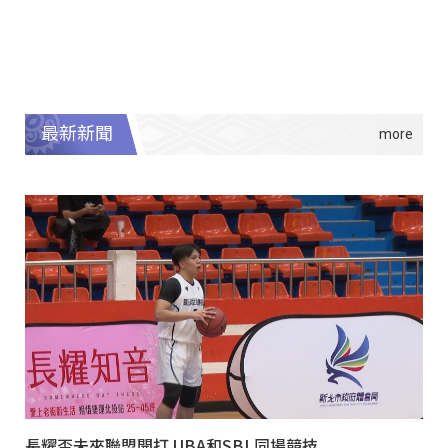
最新新聞
長耀盃未來聯盟開打 UBA和SBL同場競技