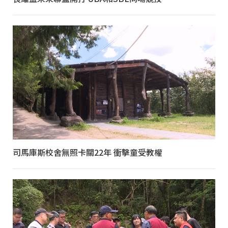
司馬庫斯校舍無照卡關22年 衝擊童受教權