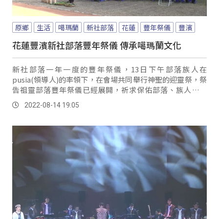
原鄉
生活
噶瑪蘭
新社部落
花蓮
豐年祭儀
豐濱
花蓮豐濱新社部落豐年祭儀 傳承噶瑪蘭文化
新社部落一年一度的豐年祭儀，13日下午部落族人在
pusia(領導人)的率領下，在會場共同舉行神聖的迎靈祭，祭
告祖靈部落豐年祭儀已經展開，祈求保佑部落、族人平安
等，隨後部落族人在領唱者的引領下，共同傳唱傳統歌舞，
2022-08-14 19:05
傳承部落祭儀文化。