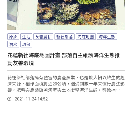
原鄉
生活
友善農耕
新社部落
海底地圖
海洋生態
潛水
環保
花蓮新社海底地圖計畫 部落自主維護海洋生態推
動友善環境
花蓮新社部落擁有豐富的農產漁業，也是族人賴以維生的經
濟來源，稻作面積將近20公頃，但受到數十年來慣行農法影
響，肥料與農藥隨著河流與土地衝擊海洋生態，導致捕獲的
魚跟龍蝦愈來愈少。
2021-11-24 14:52