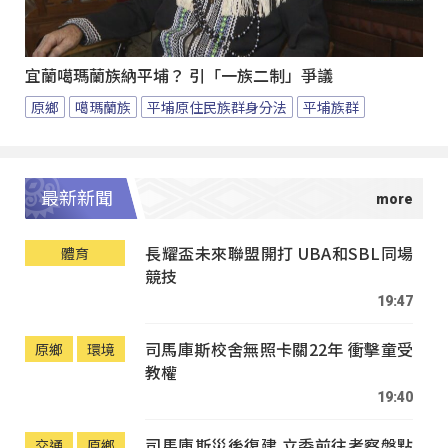
宜蘭噶瑪蘭族納平埔？ 引「一族二制」爭議
原鄉
噶瑪蘭族
平埔原住民族群身分法
平埔族群
最新新聞
長耀盃未來聯盟開打 UBA和SBL同場
體育
競技
19:47
司馬庫斯校舍無照卡關22年 衝擊童受
原鄉
環境
教權
19:40
司馬庫斯災後復建 立委前往考察盤點
交通
原鄉