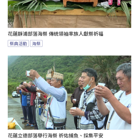
花蓮靜浦部落海祭 傳統領袖率族人獻祭祈福
祭典活動
海祭
花蓮立德部落舉行海祭 祈佑捕魚、採集平安