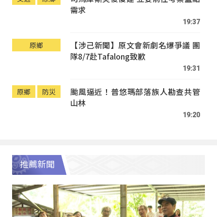
需求
19:37
【涉己新聞】原文會新劇名爆爭議 團
原鄉
隊8/7赴Tafalong致歉
19:31
颱風逼近！普悠瑪部落族人勘查共管
原鄉
防災
山林
19:20
推薦新聞