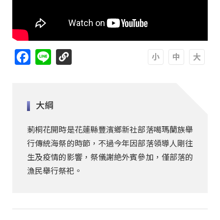
Facebook
Line
A
A
A
大綱
莿桐花開時是花蓮縣豐濱鄉新社部落噶瑪蘭族舉
行傳統海祭的時節，不過今年因部落領導人剛往
生及疫情的影響，祭儀謝絶外賓參加，僅部落的
漁民舉行祭祀。