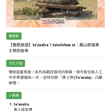
魯凱族
【魯凱族語】ta‘avalra ‘i tatolohae ni｜萬山部落勇
士祭的由來
文化介紹
傳統祖靈祭是一系列為期四個月的祭典，現今配合族人工
作求學濃縮為一天，並特別將「勇士祭(Ta‘avala)」凸顯
辦理。
小辭典
ta‘avalra
勇士成年禮