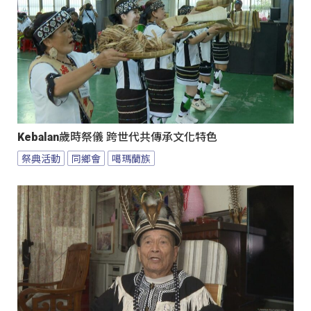
Kebalan歲時祭儀 跨世代共傳承文化特色
祭典活動
同鄉會
噶瑪蘭族