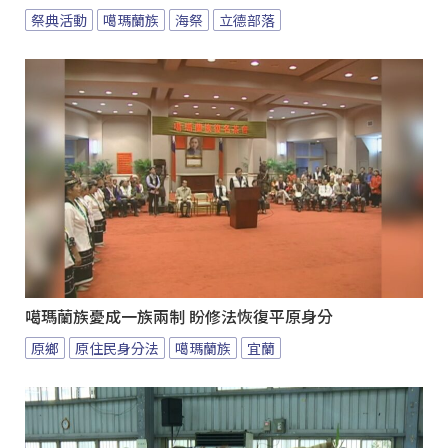
祭典活動
噶瑪蘭族
海祭
立德部落
噶瑪蘭族憂成一族兩制 盼修法恢復平原身分
原鄉
原住民身分法
噶瑪蘭族
宜蘭