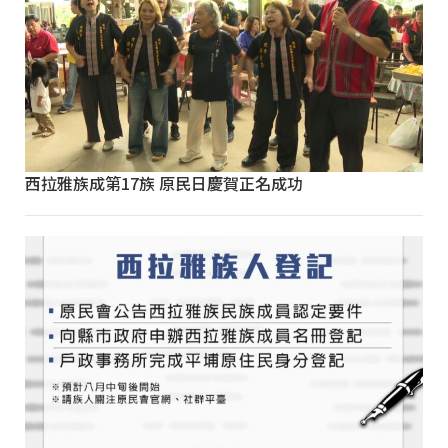
西拉雅族成第17族 原民日慶賀正名成功