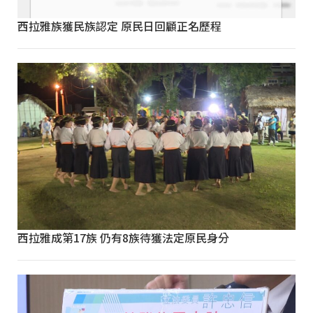
西拉雅族獲民族認定 原民日回顧正名歷程
西拉雅成第17族 仍有8族待獲法定原民身分