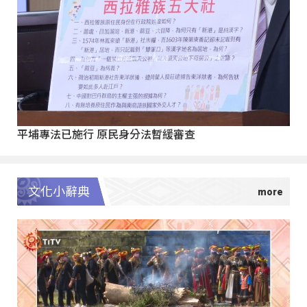
平埔專法已施行 原民身分法暫緩審查
文化小辭典