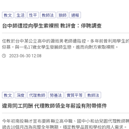
教文
生活
性平
教師法
狼師
通報
台中師遭控向學生索裸照 教評會：停聘調查
任教於台中某公立高中的蕭姓男老師遭指控，多年前曾利用學生
仰慕，與一名17歲女學生發展師生戀，進而向對方索取裸照。
2023-06-30 12:08
教文
深度
代理教師
勞基法
實質平等
教師法
違背同工同酬 代理教師領全年薪設有附帶條件
今年初南投縣才宣布要將縣立高中職、國中小和幼兒園代理教師
過去10個月改為完整全年聘期，穩定教學品質和學校的用人需求。