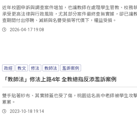
近年校園申訴與調查案件增加，也讓教師在處理學生管教、校務
承受更高法律與行政風險，尤其部分案件最終查無實據，卻已讓
查期間付出停聘、減薪與名譽受損等代價下，權益受損。
2026-04-17 19:08
政經
教文
修法
教師法
濫訴案例
「教師法」修法上路4年 全教總指反添濫訴案例
雙手貼著紗布、其實膝蓋也受了傷，桃園這名高中老師被學生攻
累累。
2023-10-18 19:14