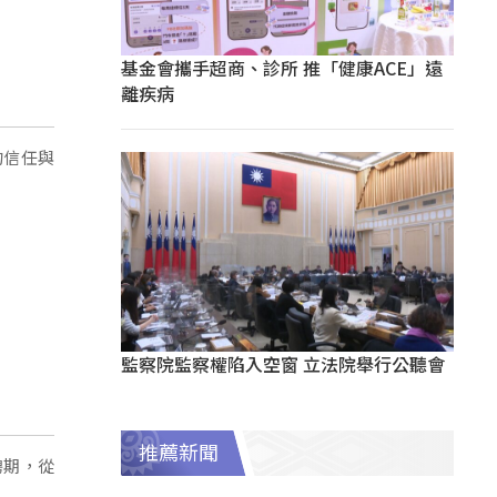
基金會攜手超商、診所 推「健康ACE」遠
離疾病
的信任與
監察院監察權陷入空窗 立法院舉行公聽會
推薦新聞
聘期，從