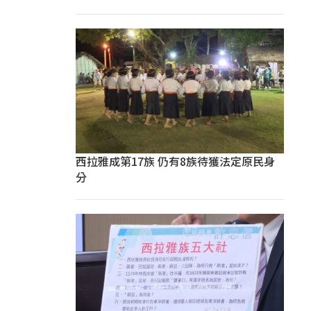
西拉雅成第17族 仍有8族待獲法定原民身
分