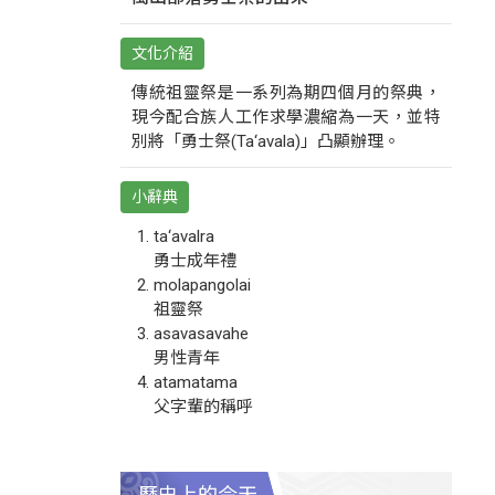
文化介紹
傳統祖靈祭是一系列為期四個月的祭典，
現今配合族人工作求學濃縮為一天，並特
別將「勇士祭(Ta‘avala)」凸顯辦理。
小辭典
ta‘avalra
勇士成年禮
molapangolai
祖靈祭
asavasavahe
男性青年
atamatama
父字輩的稱呼
歷史上的今天