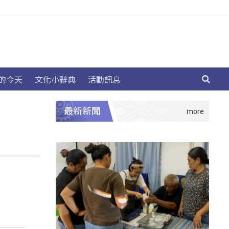
的今天
文化小辭典
活動訊息
最新新聞