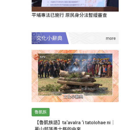
平埔專法已施行 原民身分法暫緩審查
文化小辭典
魯凱族
【魯凱族語】ta‘avalra ‘i tatolohae ni｜
萬山部落勇士祭的由來