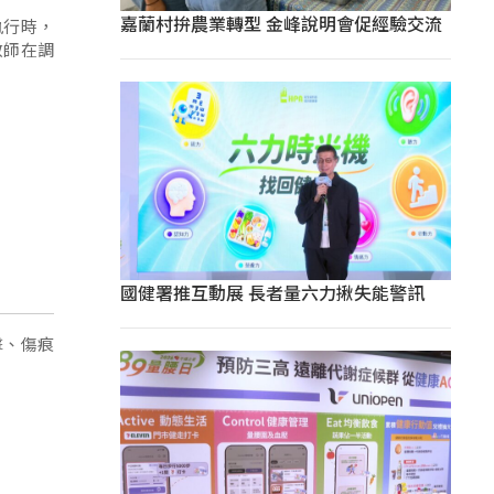
嘉蘭村拚農業轉型 金峰說明會促經驗交流
執行時，
教師在調
國健署推互動展 長者量六力揪失能警訊
擊、傷痕