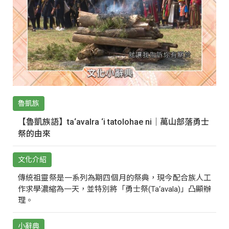
魯凱族
【魯凱族語】ta‘avalra ‘i tatolohae ni｜萬山部落勇士
祭的由來
文化介紹
傳統祖靈祭是一系列為期四個月的祭典，現今配合族人工
作求學濃縮為一天，並特別將「勇士祭(Ta‘avala)」凸顯辦
理。
小辭典