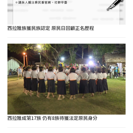
西拉雅族獲民族認定 原民日回顧正名歷程
西拉雅成第17族 仍有8族待獲法定原民身分