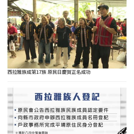
西拉雅族成第17族 原民日慶賀正名成功