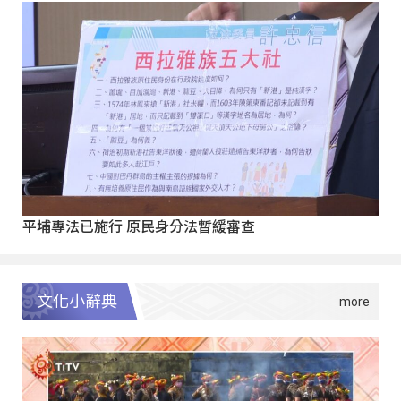
平埔專法已施行 原民身分法暫緩審查
文化小辭典