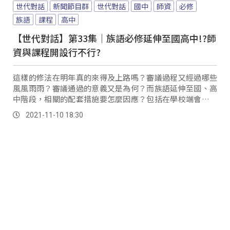
世代對話
新聞節目群
世代對話
國中
師資
必修
族語
課程
高中
【世代對話】第33集｜族語必修延伸至國高中!?師
資與課程開設行不行?
這樣的修法在明年真的來得及上路嗎？審議過程又經過哪些
風風雨雨？審議通過的意義又是為何？而族語延伸至國、高
中階段，相關的配套措施要怎麼因應？包括在學校端會不會
需要什麼樣的準備？族語師資上，會有什麼挑戰？ 來賓 1.教
2021-11-10 18:30
育部十二年國教課程綱要審議會大會委員...。