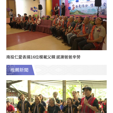
南投仁愛表揚16位模範父親 感謝爸爸辛勞
推薦新聞