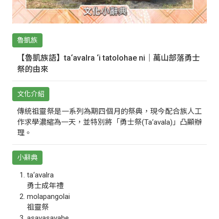
魯凱族
【魯凱族語】ta‘avalra ‘i tatolohae ni｜萬山部落勇士
祭的由來
文化介紹
傳統祖靈祭是一系列為期四個月的祭典，現今配合族人工
作求學濃縮為一天，並特別將「勇士祭(Ta‘avala)」凸顯辦
理。
小辭典
ta‘avalra
勇士成年禮
molapangolai
祖靈祭
asavasavahe