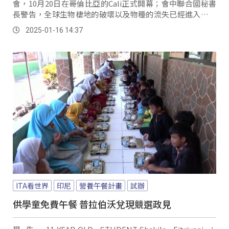
會，10月20日在哥倫比亞的Cali正式開幕；會中聯合國秘書
長警告，全球生物棲地的破壞以及物種的流失已經進入危機
狀態，所有人必須重新思考人類與大自然的關係。
2025-01-16 14:37
ITA看世界
印尼
營養午餐計畫
試辦
供學童免費午餐 普拉伯沃兌現競選政見