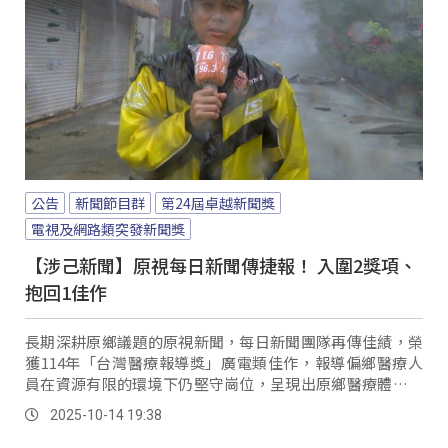
公告
新聞節目群
第24屆卓越新聞獎
電視及網路類突發新聞獎
【涉己新聞】原視每日新聞傳捷報！ 入圍2獎項、
抱回1佳作
長期深耕原鄉議題的原視新聞，每日新聞團隊再傳佳績，榮
獲114年「台灣醫療報導獎」廣電類佳作，報導偏鄉醫療人
員在資源有限的環境下仍堅守崗位，呈現出原鄉醫療體系長
期面臨的挑戰與困境。
2025-10-14 19:38