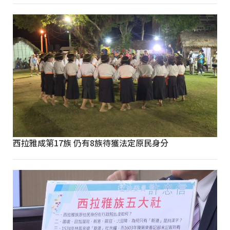
西拉雅成第17族 仍有8族待獲法定原民身分