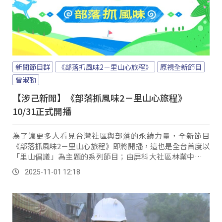
新聞節目群
《部落抓風味2－里山心旅程》
原視全新節目
曾淑勤
【涉己新聞】《部落抓風味2－里山心旅程》
10/31正式開播
為了讓更多人看見台灣社區與部落的永續力量，全新節目
《部落抓風味2－里山心旅程》即將開播，這也是全台首度以
「里山倡議」為主題的系列節目；由屏科大社區林業中心陳
美惠教授團隊指導，結合農業部林保署與原文會支持，帶領
2025-11-01 12:18
觀眾走入山林社區、感受人與自然共生的故事。