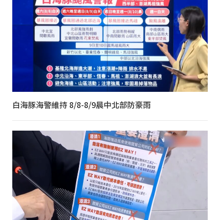
白海豚海警維持 8/8-8/9晨中北部防豪雨