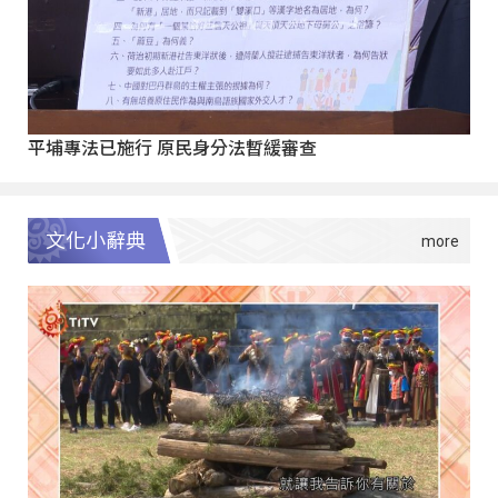
平埔專法已施行 原民身分法暫緩審查
文化小辭典