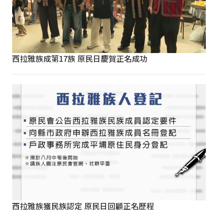
西拉雅族成第17族 原民日慶賀正名成功
西拉雅族獲民族認定 原民日回顧正名歷程