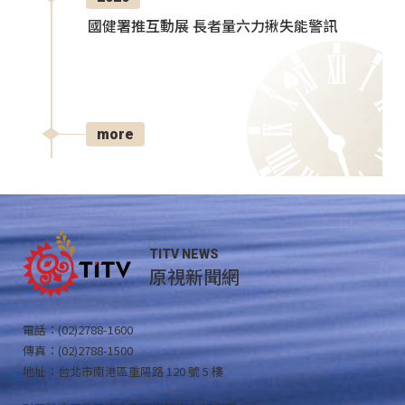
國健署推互動展 長者量六力揪失能警訊
more
TITV NEWS
原視新聞網
電話：(02)2788-1600
傳真：(02)2788-1500
地址：台北市南港區重陽路 120 號 5 樓