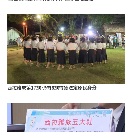
西拉雅成第17族 仍有8族待獲法定原民身分