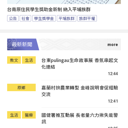
台南原住民學生獎助金新制 納入平埔族群
公告
社會
學生獎學金
平埔族群
族群平權
最新新聞
台東pulingau生命故事展 香氛串起文
教文
生活
化連結
12:44
嘉蘭村拚農業轉型 金峰說明會促經驗
原鄉
交流
12:41
國健署推互動展 長者量六力揪失能警
生活
醫療
訊