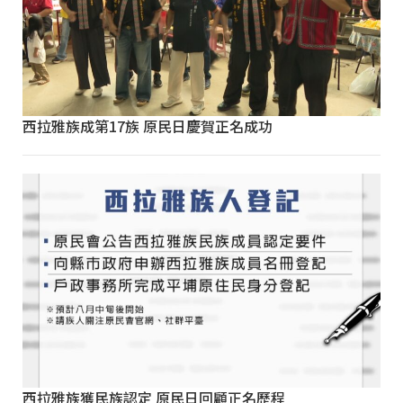
西拉雅族成第17族 原民日慶賀正名成功
西拉雅族獲民族認定 原民日回顧正名歷程