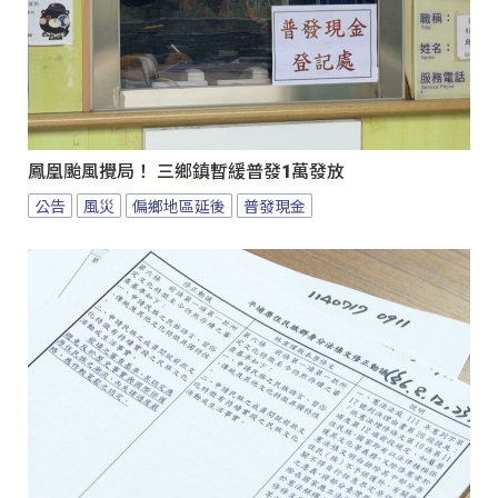
鳳凰颱風攪局！ 三鄉鎮暫緩普發1萬發放
公告
風災
偏鄉地區延後
普發現金