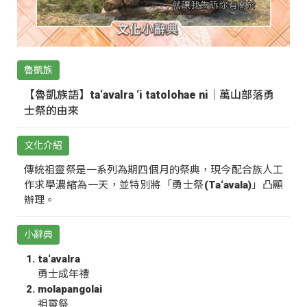
魯凱族
【魯凱族語】ta‘avalra ‘i tatolohae ni｜萬山部落勇
士祭的由來
文化介紹
傳統祖靈祭是一系列為期四個月的祭典，現今配合族人工
作求學濃縮為一天，並特別將「勇士祭(Ta‘avala)」凸顯
辦理。
小辭典
ta‘avalra
勇士成年禮
molapangolai
祖靈祭