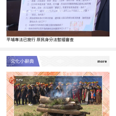
平埔專法已施行 原民身分法暫緩審查
文化小辭典