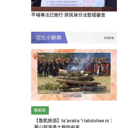
平埔專法已施行 原民身分法暫緩審查
文化小辭典
魯凱族
【魯凱族語】ta‘avalra ‘i tatolohae ni｜
萬山部落勇士祭的由來