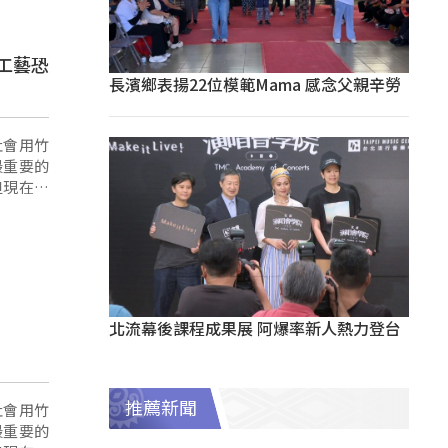
工藝恐
長濱鄉表揚22位模範Mama 感念父親辛勞
社會用竹
最重要的
但現在因
北流幕後課程成果展 阿爆率新人熱力登台
推薦新聞
社會用竹
最重要的