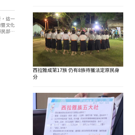
者，這一
術暨文化
原民部分
西拉雅成第17族 仍有8族待獲法定原民身
分