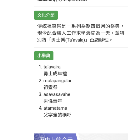
文化介紹
傳統祖靈祭是一系列為期四個月的祭典，
現今配合族人工作求學濃縮為一天，並特
別將「勇士祭(Ta‘avala)」凸顯辦理。
小辭典
ta‘avalra
勇士成年禮
molapangolai
祖靈祭
asavasavahe
男性青年
atamatama
父字輩的稱呼
歷史上的今天