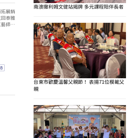
南澳撒利姆文健站揭牌 多元課程陪伴長者
而拓展銷
重回泰雅
工藝師的
師
台東市歡慶溫馨父親節！ 表揚71位模範父
親