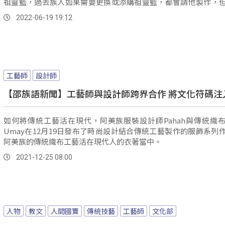
祖靈籃，過去族人如果需要更換或添購祖靈籃，都會請他製作，
為他年老...。
2022-06-19 19:12
工藝師
設計師
【邵族語新聞】工藝師與設計師跨界合作 將文化符碼注
如何將傳統工藝活在現代，阿美族服裝設計師Pahah與傳統織
Umay在12月19日發布了時尚設計結合傳統工藝製作的服飾系列
阿美族的傳統織布工藝活在現代人的衣著當中。
2021-12-25 08:00
人物
教文
人間國寶
傳統技藝
工藝師
文化部