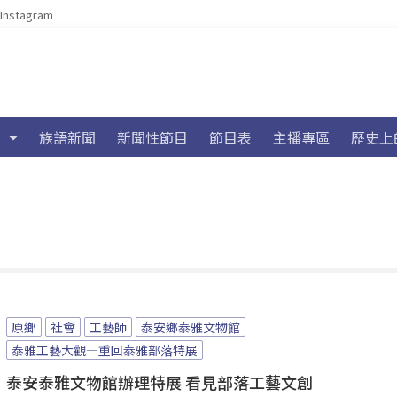
Instagram
族語新聞
新聞性節目
節目表
主播專區
歷史上
原鄉
社會
工藝師
泰安鄉泰雅文物館
泰雅工藝大觀—重回泰雅部落特展
泰安泰雅文物館辦理特展 看見部落工藝文創