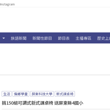
Instagram
族語新聞
新聞性節目
節目表
主播專區
歷史上
生活
偏鄉學童
屏東科技大學
新式課桌椅
捐150組可調式新式課桌椅 送屏東縣4國小