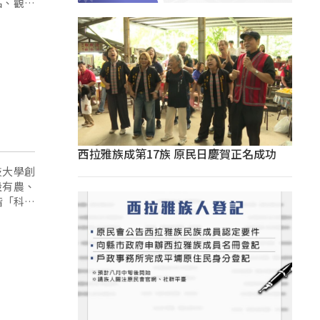
品、觀光
西拉雅族成第17族 原民日慶賀正名成功
技大學創
設有農、
階「科技
技人才的