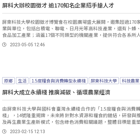
屏科大辦校園徵才 逾170知名企業招手搶人才
屏東科技大學校園徵才博覽會在校園廣場盛大展開，邀集超過170
業與單位，包括台積電、聯電、日月光等高科技產業，還有卜蜂
食品加工產業；涵蓋17個不同類型的機關產業，提供符合各系所
及職缺。
2023-05-05 12:46
原鄉
生活
1.5度糧食與消費轉型永續棧
屏東科技大學
科技農業
屏科大成立永續棧 推廣減碳、循環農業經濟
由屏東科技大學與國科會臺灣永續棧合作的「1.5度糧食與消費
棧」，14號隆重揭牌，未來將針對水資源和糧食的鏈結，研發與
及再生農業生產新模式，包含綠色消費相關議題，整體目標是重
產和消費系統。
2023-02-15 12:13