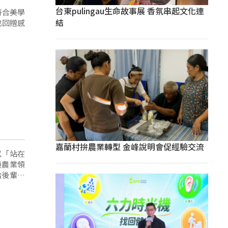
台東pulingau生命故事展 香氛串起文化連
符合美學
結
也回贈感
嘉蘭村拚農業轉型 金峰說明會促經驗交流
以「站在
種農業領
給後輩莘