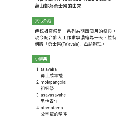
萬山部落勇士祭的由來
文化介紹
傳統祖靈祭是一系列為期四個月的祭典，
現今配合族人工作求學濃縮為一天，並特
別將「勇士祭(Ta‘avala)」凸顯辦理。
小辭典
ta‘avalra
勇士成年禮
molapangolai
祖靈祭
asavasavahe
男性青年
atamatama
父字輩的稱呼