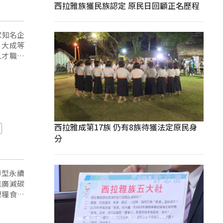
西拉雅族獲民族認定 原民日回顧正名歷程
家知名企
、大成等
人才職種
西拉雅成第17族 仍有8族待獲法定原民身
分
轉型永續
推廣減碳
塑糧食生