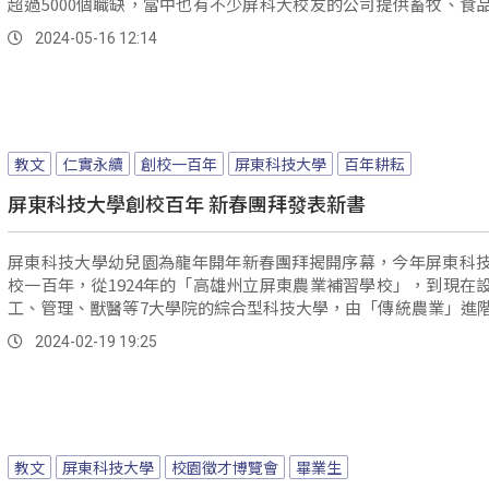
超過5000個職缺，當中也有不少屏科大校友的公司提供畜牧、食
旅遊等，與學校相關專業的工作機會。
2024-05-16 12:14
教文
仁實永續
創校一百年
屏東科技大學
百年耕耘
屏東科技大學創校百年 新春團拜發表新書
屏東科技大學幼兒園為龍年開年新春團拜揭開序幕，今年屏東科
校一百年，從1924年的「高雄州立屏東農業補習學校」，到現在
工、管理、獸醫等7大學院的綜合型科技大學，由「傳統農業」進
農業」，從「糧食生產」發展到「永續經濟」，成為國家培育專
2024-02-19 19:25
重點大學。
教文
屏東科技大學
校園徵才博覽會
畢業生