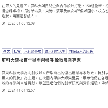
在眾人的見證下，屏科大與民間企業合作設計打造，150組全新、
概念課桌椅，捐贈給泰武、東港、繁華及廣安4所偏鄉國小，校方
謝狀，場面溫馨感人。
2026-01-05 12:08
教文
社會
大師榮譽展
屏東科技大學
站在巨人的肩膀
屏科大建校百年舉辦榮譽展 致敬農業專家
屏東科技大學為向創校以來所孕育出的傑出農業專家致敬，特別
巨人的肩膀」為主題，在校園內舉辦大師榮譽展，展示他們在各
域的專業與卓越貢獻，希望透過他們的創新研究與實作經驗，帶
莘學子很好的啟發。
2024-11-01 12:57