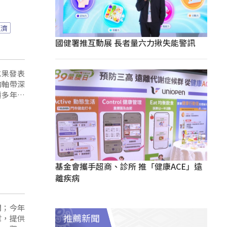
經濟
國健署推互動展 長者量六力揪失能警訊
成果發表
的軸帶深
積多年合
就有不錯
基金會攜手超商、診所 推「健康ACE」遠
離疾病
開；今年
業，提供
推薦新聞