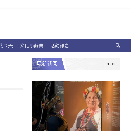
的今天
文化小辭典
活動訊息
最新新聞