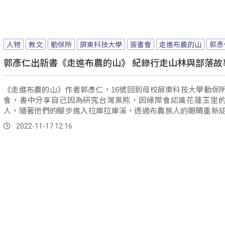
人物
教文
動保所
屏東科技大學
簽書會
走進布農的山
郭彥
郭彥仁出新書《走進布農的山》 紀錄行走山林與部落故
《走進布農的山》作者郭彥仁，16號回到母校屏東科技大學動保
會，書中分享自己因為研究台灣黑熊，因緣際會認識花蓮玉里
人，隨著他們的腳步進入拉庫拉庫溪，透過布農族人的眼睛重新
山林，無...。
2022-11-17 12:16