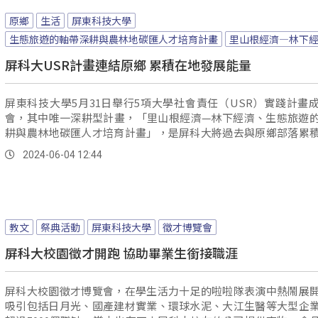
原鄉
生活
屏東科技大學
生態旅遊的軸帶深耕與農林地碳匯人才培育計畫
里山根經濟—林下
屏科大USR計畫連結原鄉 累積在地發展能量
屏東科技大學5月31日舉行5項大學社會責任（USR）實踐計畫
會，其中唯一深耕型計畫，「里山根經濟—林下經濟、生態旅遊
耕與農林地碳匯人才培育計畫」，是屏科大將過去與原鄉部落累
作經驗，並因應氣候變遷轉化而成的永續發展計畫，像在霧台鄉
2024-06-04 12:44
的成果。
教文
祭典活動
屏東科技大學
徵才博覽會
屏科大校園徵才開跑 協助畢業生銜接職涯
屏科大校園徵才博覽會，在學生活力十足的啦啦隊表演中熱鬧展
吸引包括日月光、國產建材實業、環球水泥、大江生醫等大型企