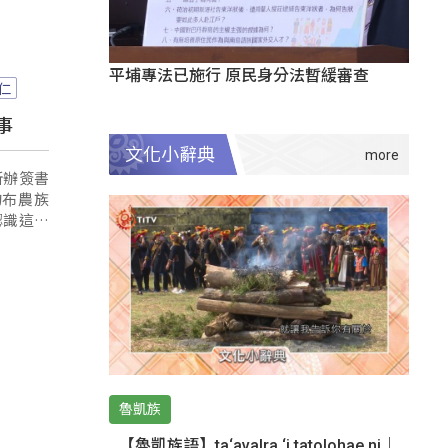
平埔專法已施行 原民身分法暫緩審查
仁
事
文化小辭典
所辦簽書
的布農族
認識這片
魯凱族
【魯凱族語】ta‘avalra ‘i tatolohae ni｜