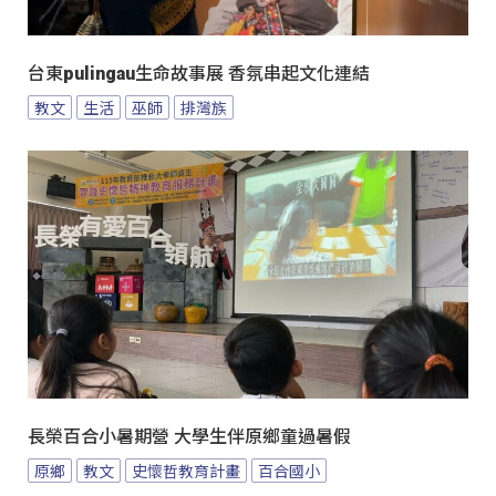
台東pulingau生命故事展 香氛串起文化連結
教文
生活
巫師
排灣族
長榮百合小暑期營 大學生伴原鄉童過暑假
原鄉
教文
史懷哲教育計畫
百合國小