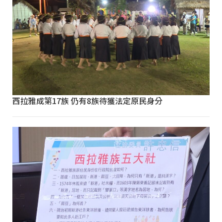
西拉雅成第17族 仍有8族待獲法定原民身分