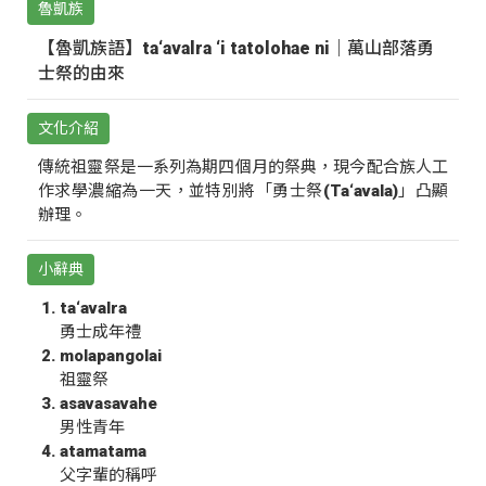
魯凱族
【魯凱族語】ta‘avalra ‘i tatolohae ni｜萬山部落勇
士祭的由來
文化介紹
傳統祖靈祭是一系列為期四個月的祭典，現今配合族人工
作求學濃縮為一天，並特別將「勇士祭(Ta‘avala)」凸顯
辦理。
小辭典
ta‘avalra
勇士成年禮
molapangolai
祖靈祭
asavasavahe
男性青年
atamatama
父字輩的稱呼