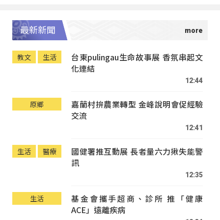
最新新聞
台東pulingau生命故事展 香氛串起文
教文
生活
化連結
12:44
嘉蘭村拚農業轉型 金峰說明會促經驗
原鄉
交流
12:41
國健署推互動展 長者量六力揪失能警
生活
醫療
訊
12:35
基金會攜手超商、診所 推「健康
生活
ACE」遠離疾病