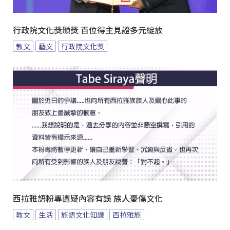
行政院文化獎頒獎 百位得主見證多元綻放
教文
藝文
行政院文化獎
西拉雅語粉專遭疑內容有誤 族人憂傷文化
教文
生活
族語文化知識
西拉雅族