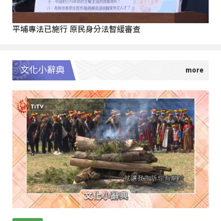
平埔專法已施行 原民身分法暫緩審查
文化小辭典