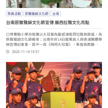
祭典活動
原聲雅韻文化節
台南
台南原聲雅韻文化節宣傳 展西拉雅文化亮點
口埤實驗小學合唱團以大冠鷲為靈感演唱西拉雅族歌謠，為
原聲雅韻文化節暖場；台南市府14日邀集族人與表演團體舉
辦宣傳記者會，其中一首《飛吧大冠鷲》，象徵族群展翅高
飛，文化節上也將呈現古謠、樂舞展演。
2025-11-14 19:37