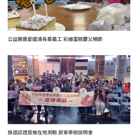
公益團邀愛國浦長輩義工 彩繪蛋糕慶父親節
族語認證首推在地測驗 屏東舉辦說明會