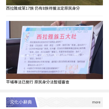
西拉雅成第17族 仍有8族待獲法定原民身分
平埔專法已施行 原民身分法暫緩審查
文化小辭典