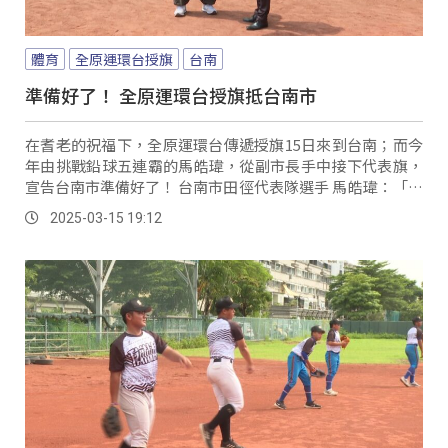
體育
全原運環台授旗
台南
準備好了！ 全原運環台授旗抵台南市
在耆老的祝福下，全原運環台傳遞授旗15日來到台南；而今
年由挑戰鉛球五連霸的馬皓瑋，從副市長手中接下代表旗，
宣告台南市準備好了！ 台南市田徑代表隊選手 馬皓瑋：「連
霸就拚一下，不會讓大家失望；後面還有幾場比較重要的比
2025-03-15 19:12
賽，那就把它（全原運）當作是後面亞洲錦標賽跟一些台灣
田徑公開賽的一個熱身賽。