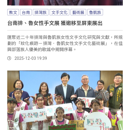
教文
台南
排灣族
文手文化
藝術展
魯凱族
台南排、魯女性手文展 獲邀移至屏東展出
匯聚近二十年排灣與魯凱族女性文手文化研究與文獻，所規
劃的「紋化痕跡－排灣．魯凱女性文手文化藝術展」，在佳
興部落族人優美的歌謠中揭開序幕。
2025-12-03 19:39