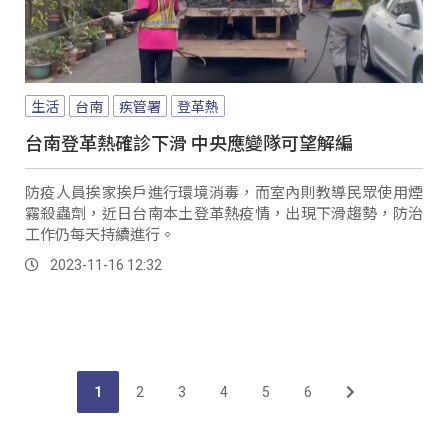
生活
台南
疾管署
登革熱
台南登革熱確診下滑 中央應變隊可望解編
防疫人員挨家挨戶進行環境消毒，而室內則教導民眾使用煙
霧殺蟲劑，近日台南本土登革熱疫情，出現下滑趨勢，防治
工作仍每天持續進行。
2023-11-16 12:32
1
2
3
4
5
6