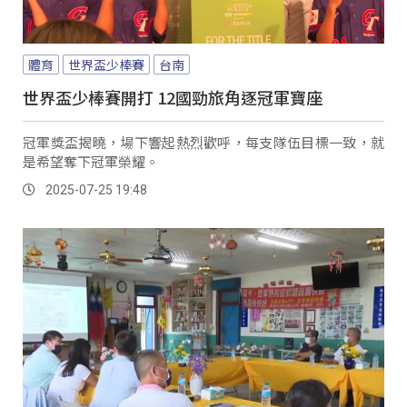
體育
世界盃少棒賽
台南
世界盃少棒賽開打 12國勁旅角逐冠軍寶座
冠軍獎盃揭曉，場下響起熱烈歡呼，每支隊伍目標一致，就
是希望奪下冠軍榮耀。
2025-07-25 19:48