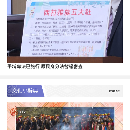
平埔專法已施行 原民身分法暫緩審查
文化小辭典