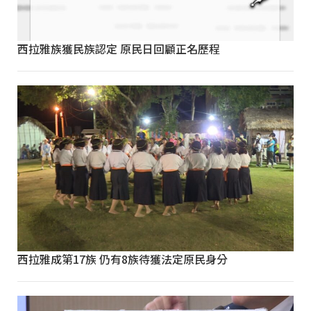
西拉雅族獲民族認定 原民日回顧正名歷程
西拉雅成第17族 仍有8族待獲法定原民身分