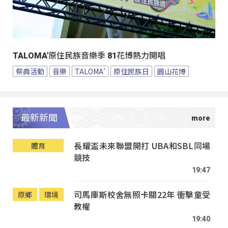
TALOMA'原住民族音樂季 81花博熱力開唱
祭典活動
音樂
TALOMA'
原住民族日
圓山花博
最新新聞
長耀盃未來聯盟開打 UBA和SBL同場
體育
競技
19:47
司馬庫斯校舍無照卡關22年 衝擊童受
原鄉
環境
教權
19:40