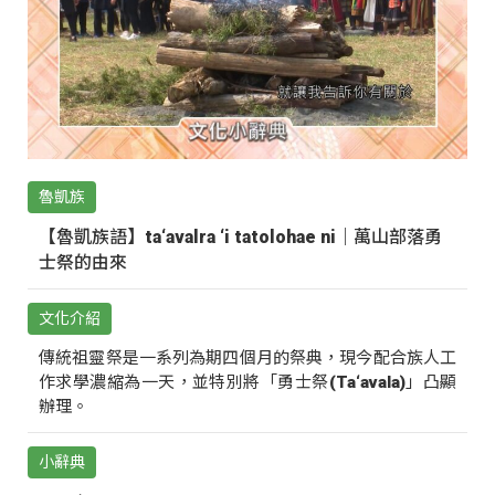
魯凱族
【魯凱族語】ta‘avalra ‘i tatolohae ni｜萬山部落勇
士祭的由來
文化介紹
傳統祖靈祭是一系列為期四個月的祭典，現今配合族人工
作求學濃縮為一天，並特別將「勇士祭(Ta‘avala)」凸顯
辦理。
小辭典