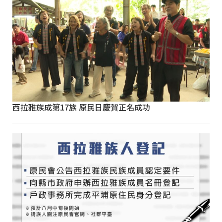
西拉雅族成第17族 原民日慶賀正名成功