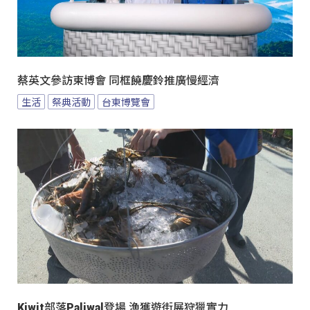
蔡英文參訪東博會 同框饒慶鈴推廣慢經濟
生活
祭典活動
台東博覽會
Kiwit部落Paliwal登場 漁獲遊街展狩獵實力