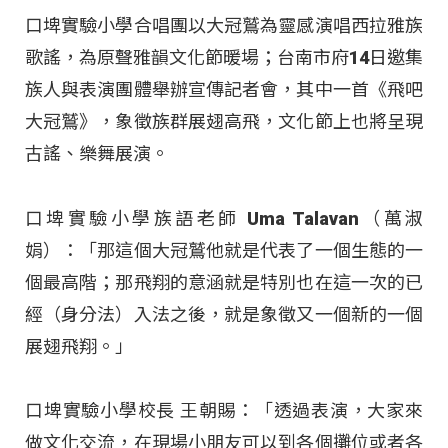
口埤實驗小學合唱團以大冠鷲為靈感演唱西拉雅族
歌謠，為原聲雅韻文化節暖場；台南市府14日邀集
族人與表演團體舉辦宣傳記者會，其中一首《飛吧
大冠鷲》，象徵族群展翅高飛，文化節上也將呈現
古謠、樂舞展演。
口埤實驗小學族語老師 Uma Talavan（萬淑
娟）：「那這個大冠鷲他就是代表了一個生態的一
個最高階；那飛翔的意涵就是特別也在這一次的已
經（身分法）入法之後，就是象徵又一個新的一個
展翅飛翔。」
口埤實驗小學校長 王朝賜：「透過表演，大家來
做文化交流，在現場小朋友可以到各個攤位或者各