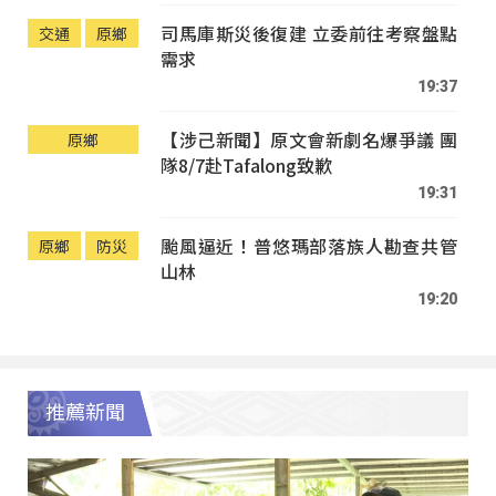
司馬庫斯災後復建 立委前往考察盤點
交通
原鄉
需求
19:37
【涉己新聞】原文會新劇名爆爭議 團
原鄉
隊8/7赴Tafalong致歉
19:31
颱風逼近！普悠瑪部落族人勘查共管
原鄉
防災
山林
19:20
推薦新聞