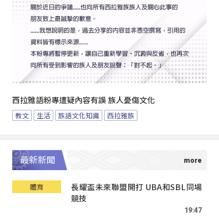
西拉雅語粉專遭疑內容有誤 族人憂傷文化
教文
生活
族語文化知識
西拉雅族
最新新聞
長耀盃未來聯盟開打 UBA和SBL同場
體育
競技
19:47