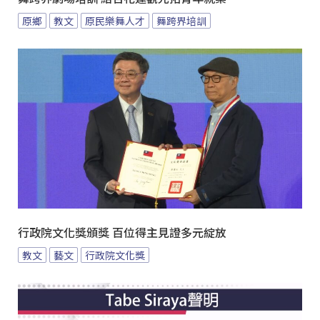
原鄉
教文
原民樂舞人才
舞跨界培訓
行政院文化獎頒獎 百位得主見證多元綻放
教文
藝文
行政院文化獎