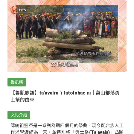
魯凱族
【魯凱族語】ta‘avalra ‘i tatolohae ni｜萬山部落勇
士祭的由來
文化介紹
傳統祖靈祭是一系列為期四個月的祭典，現今配合族人工
作求學濃縮為一天，並特別將「勇士祭(Ta‘avala)」凸顯