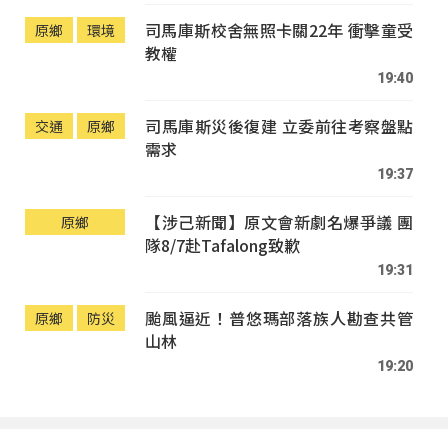
司馬庫斯校舍無照卡關22年 衝擊童受
原鄉
環境
教權
19:40
司馬庫斯災後復建 立委前往考察盤點
交通
原鄉
需求
19:37
【涉己新聞】原文會新劇名爆爭議 團
原鄉
隊8/7赴Tafalong致歉
19:31
颱風逼近！普悠瑪部落族人勘查共管
原鄉
防災
山林
19:20