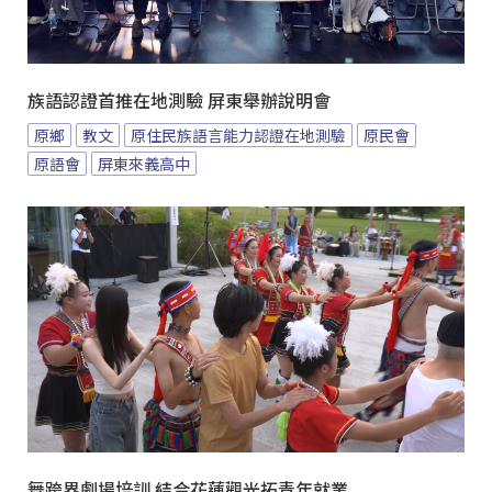
族語認證首推在地測驗 屏東舉辦說明會
原鄉
教文
原住民族語言能力認證在地測驗
原民會
原語會
屏東來義高中
舞跨界劇場培訓 結合花蓮觀光拓青年就業