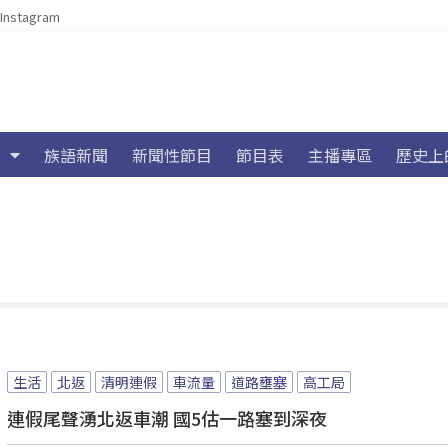
Instagram
族語新聞
新聞性節目
節目表
主播專區
歷史上
生活
北返
清明連假
車流量
道路壅塞
高工局
連假尾聲湧北返車潮 國5估一路塞到深夜