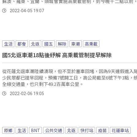
蘇澳、羅東、宜蘭、頭城會實施高乘載管制，到今晚十二點以前
也會有多...。
2022-04-05 19:07
生活
都會
北返
國五
解除
車潮
高乘載
國5北返車潮18點後紓解 高乘載管制提早解除
從花蓮北返車潮陸續湧現，但不至於塞車回堵，因為9天連假進入
少民眾都已提早回程，預備7號開工日，高公局截至6號下午3點，
全線交通量，也只剩下49.2百萬車公里。
2022-02-06 19:05
原鄉
生活
BNT
公共交通
北返
快打站
疫苗
花蓮車站