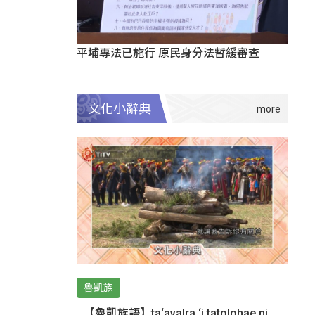
平埔專法已施行 原民身分法暫緩審查
文化小辭典
魯凱族
【魯凱族語】ta‘avalra ‘i tatolohae ni｜