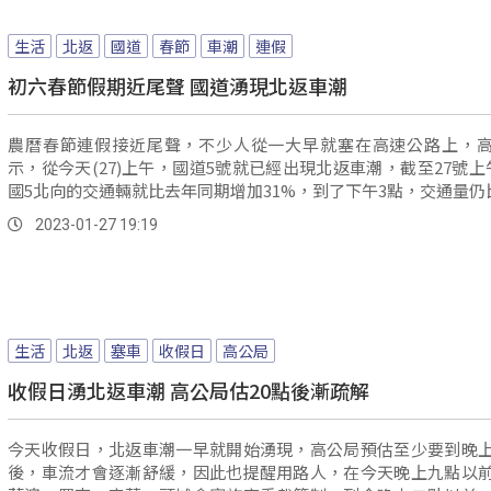
生活
北返
國道
春節
車潮
連假
初六春節假期近尾聲 國道湧現北返車潮
農曆春節連假接近尾聲，不少人從一大早就塞在高速公路上，
示，從今天(27)上午，國道5號就已經出現北返車潮，截至27號上
國5北向的交通輛就比去年同期增加31%，到了下午3點，交通量仍比去
2023-01-27 19:19
生活
北返
塞車
收假日
高公局
收假日湧北返車潮 高公局估20點後漸疏解
今天收假日，北返車潮一早就開始湧現，高公局預估至少要到晚
後，車流才會逐漸舒緩，因此也提醒用路人，在今天晚上九點以