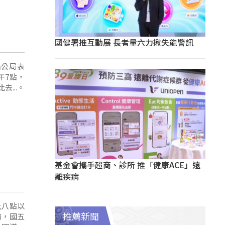
國健署推互動展 長者量六力揪失能警訊
高公局表
午7點，
...。
基金會攜手超商、診所 推「健康ACE」遠
離疾病
上八點以
前，國五
推薦新聞