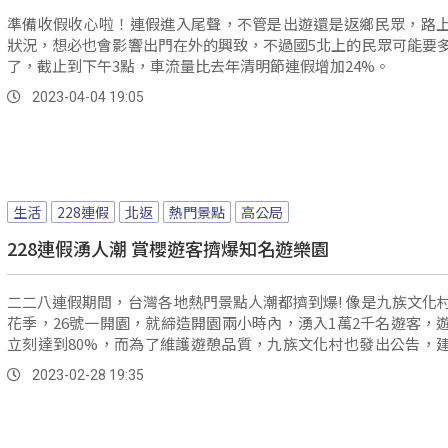
準備收假收心啦！連假進入尾聲，不管是出遊還是返鄉民眾，路
狀況，想必也會影響出門在外的興致，不過國5北上的民眾可能要
了，截止到下午3點，車流量比去年清明節連假增加24%。
2023-04-04 19:05
生活
228連假
北返
熱門景點
高公局
228連假湧人潮 賞櫻遊客擠爆知名遊樂園
二二八連假期間，台灣各地熱門景點人潮都擠到爆! 像是九族文化
花季，26號一開園，就締造開園兩小時內，湧入1萬2千名遊客，
立刻達到80%，而為了維護遊憩品質，九族文化村也發出公告，
改往其他地區遊玩。
2023-02-28 19:35