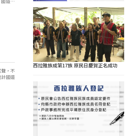
，國道上
西拉雅族成第17族 原民日慶賀正名成功
尾聲，不
統計國道