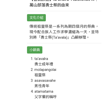
萬山部落勇士祭的由來
文化介紹
傳統祖靈祭是一系列為期四個月的祭典，
現今配合族人工作求學濃縮為一天，並特
別將「勇士祭(Ta‘avala)」凸顯辦理。
小辭典
ta‘avalra
勇士成年禮
molapangolai
祖靈祭
asavasavahe
男性青年
atamatama
父字輩的稱呼