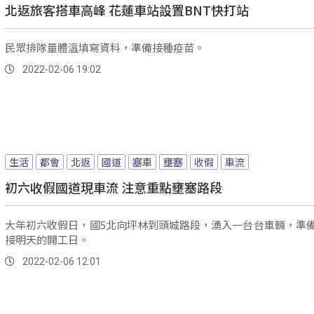
北返旅客搭車高峰 花蓮車站設置BNT快打站
民眾排隊量體溫填寫資料，準備接種疫苗。
2022-02-06 19:02
生活
都會
北返
國道
塞車
壅塞
收假
車流
初六收假國道現車流 注意重點壅塞路段
大年初六收假日，國5北向坪林到頭城路段，湧入一台台車輛，準
接明天的開工日。
2022-02-06 12:01