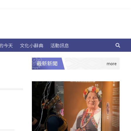
的今天
文化小辭典
活動訊息
最新新聞