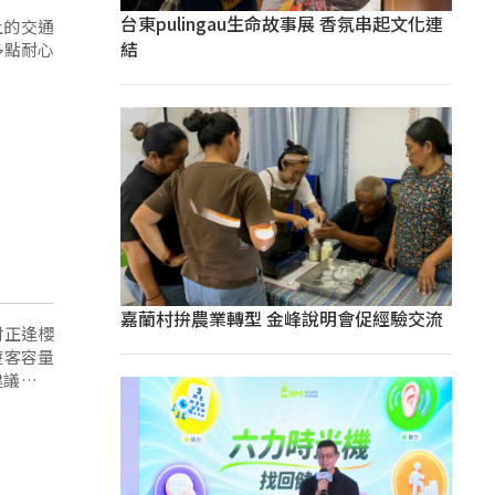
台東pulingau生命故事展 香氛串起文化連
上的交通
結
多點耐心
嘉蘭村拚農業轉型 金峰說明會促經驗交流
村正逢櫻
遊客容量
建議民眾