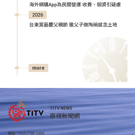
海外網購App為民間營運 收費、個資引疑慮
2026
台東窯藝慶父親節 邀父子做陶碗感念土地
more
TITV NEWS
原視新聞網
電話：(02)2788-1600