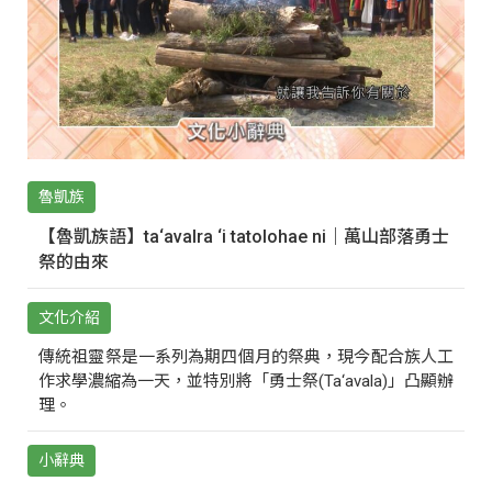
魯凱族
【魯凱族語】ta‘avalra ‘i tatolohae ni｜萬山部落勇士
祭的由來
文化介紹
傳統祖靈祭是一系列為期四個月的祭典，現今配合族人工
作求學濃縮為一天，並特別將「勇士祭(Ta‘avala)」凸顯辦
理。
小辭典