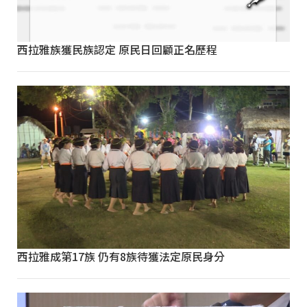
西拉雅族獲民族認定 原民日回顧正名歷程
西拉雅成第17族 仍有8族待獲法定原民身分