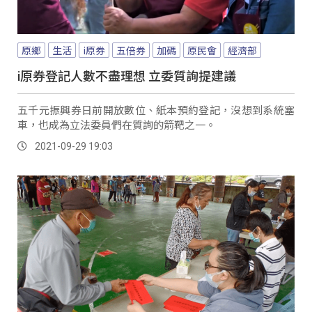
原鄉
生活
i原券
五倍券
加碼
原民會
經濟部
i原券登記人數不盡理想 立委質詢提建議
五千元振興券日前開放數位、紙本預約登記，沒想到系統塞
車，也成為立法委員們在質詢的箭靶之一。
2021-09-29 19:03