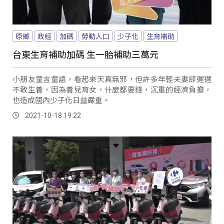
原鄉
政經
加碼
勞動人口
少子化
生育補助
台東生育補助加碼 生一胎補助三萬元
小朋友童言童語，看起來天真無邪，但許多年輕夫妻卻遲遲
不敢生養，因為養兒育女，什麼都要錢，沉重的經濟負擔，
也造成國內少子化日益嚴重。
2021-10-18 19:22