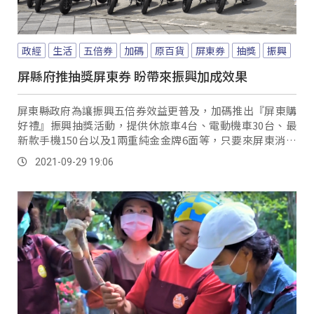
政經
生活
五倍券
加碼
原百貨
屏東券
抽獎
振興
屏縣府推抽獎屏東券 盼帶來振興加成效果
屏東縣政府為讓振興五倍券效益更普及，加碼推出『屏東購
好禮』振興抽獎活動，提供休旅車4台、電動機車30台、最
新款手機150台以及1兩重純金金牌6面等，只要來屏東消費
就有機會抽中大獎。
2021-09-29 19:06