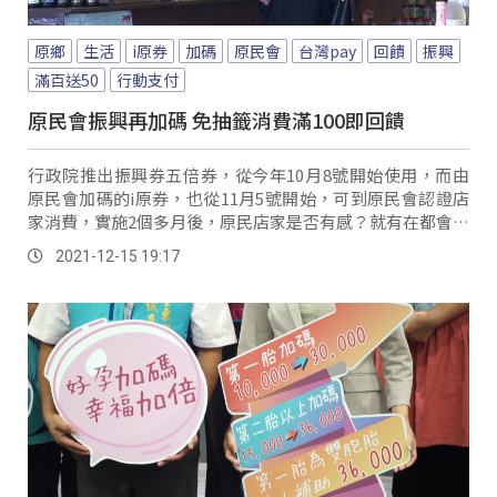
原鄉
生活
i原券
加碼
原民會
台灣pay
回饋
振興
滿百送50
行動支付
原民會振興再加碼 免抽籤消費滿100即回饋
行政院推出振興券五倍券，從今年10月8號開始使用，而由
原民會加碼的i原券，也從11月5號開始，可到原民會認證店
家消費，實施2個多月後，原民店家是否有感？就有在都會區
的原民店家表示，雖然受到疫情影響，讓銷售通路由實體轉
2021-12-15 19:17
戰網路商店，但i原券的推出也讓店家增加顧客群。