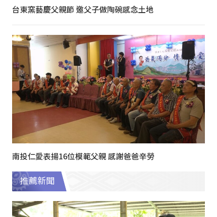
台東窯藝慶父親節 邀父子做陶碗感念土地
南投仁愛表揚16位模範父親 感謝爸爸辛勞
推薦新聞