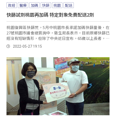
政經
醫療
加碼
快篩
桃園
配送
快篩試劑桃園再加碼 特定對象免費配送2劑
桃園復興區快篩荒，5月中桃園市長承諾加碼快篩量後，在
27號桃園市議會總質詢中，衛生局長表示，目前原鄉快篩已
經沒有短缺情形，但除了中央近日宣布，65歲以上長者，或
55歲以上原住民，只要在6月底前接種疫苗，就能獲得2劑免
2022-05-27 19:15
費快篩外，下周桃園市將再加碼，配送長者2劑免費快篩試
劑。