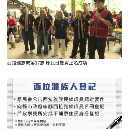
西拉雅族成第17族 原民日慶賀正名成功