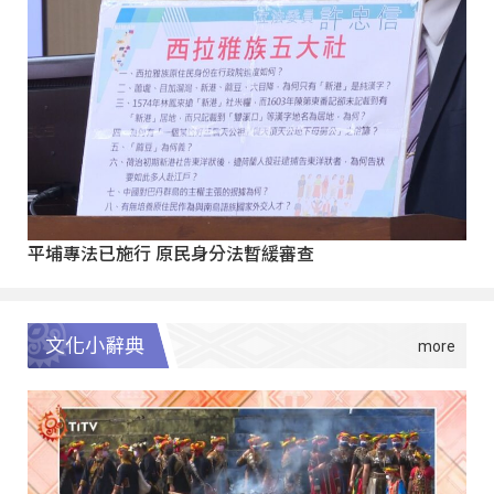
平埔專法已施行 原民身分法暫緩審查
文化小辭典