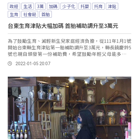
政經
生活
3萬
加碼
少子化
托嬰
托育
津貼
生育
社會局
首胎
台東生育津貼大幅加碼 首胎補助調升至3萬元
為了鼓勵生育、減輕新生兒家庭經濟負擔，從111年1月1號
開始台東縣生育津貼第一胎補助調升至3萬元，縣長饒慶鈴5
號也親自頒發第一份補助費，希望鼓勵年輕父母能多多生
育。
2022-01-05 20:07