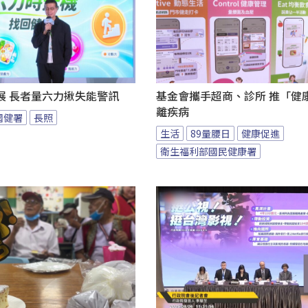
展 長者量六力揪失能警訊
基金會攜手超商、診所 推「健康
離疾病
國健署
長照
生活
89量腰日
健康促進
衛生福利部國民健康署