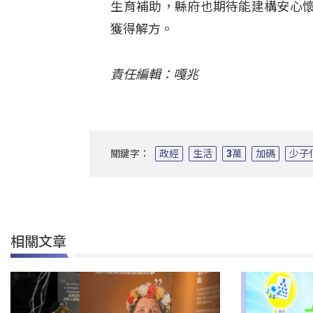
生育補助，縣府也期待能建構安心
獲得解方。
責任編輯：嘎兆
關鍵字：
政經
生活
3萬
加碼
少子
相關文章