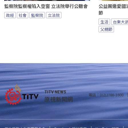
監察院監察權陷入空窗 立法院舉行公聽會
公益團邀愛國
節
政經
社會
監察院
立法院
生活
台東大
父親節
TITV NEWS
電話：(02)2788-1600
原視新聞網