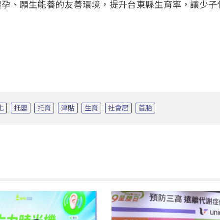
懷孕、願生能養的友善環境，提升台東縣生育率，讓少子
化
托嬰
托育
津貼
生育
社會局
首胎