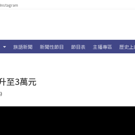
Instagram
族語新聞
新聞性節目
節目表
主播專區
歷史上
升至3萬元
)