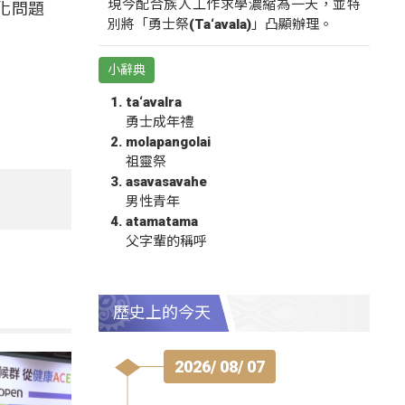
現今配合族人工作求學濃縮為一天，並特
化問題
別將「勇士祭(Ta‘avala)」凸顯辦理。
小辭典
ta‘avalra
勇士成年禮
molapangolai
祖靈祭
asavasavahe
男性青年
atamatama
父字輩的稱呼
歷史上的今天
2026/ 08/ 07