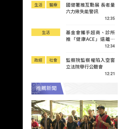
國健署推互動展 長者量
生活
醫療
六力揪失能警訊
12:35
基金會攜手超商、診所
生活
推「健康ACE」遠離疾
病
12:34
監察院監察權陷入空窗
政經
社會
立法院舉行公聽會
12:21
推薦新聞