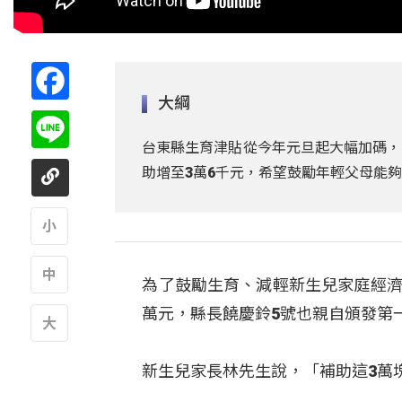
Facebook
大綱
Line
台東縣生育津貼從今年元旦起大幅加碼，
助增至3萬6千元，希望鼓勵年輕父母能
A
為了鼓勵生育、減輕新生兒家庭經濟
A
萬元，縣長饒慶鈴5號也親自頒發第
A
新生兒家長林先生說，「補助這3萬