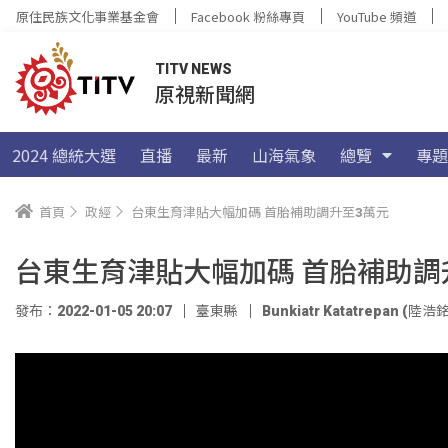
原住民族文化事業基金會
Facebook 粉絲專頁
YouTube 頻道
TITV NEWS
原視新聞網
2024 總統大選
直播
最新
山海氣象
總覽
專題
首頁
政經
台東生育津貼大幅加碼 首胎補助調升至3萬元
台東生育津貼大幅加碼 首胎補助調
發布：2022-01-05 20:07
臺東縣
Bunkiatr Katatrepan (陸浩銘