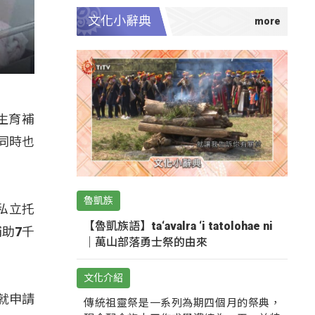
文化小辭典
生育補
同時也
魯凱族
私立托
【魯凱族語】ta‘avalra ‘i tatolohae ni
助7千
｜萬山部落勇士祭的由來
文化介紹
就申請
傳統祖靈祭是一系列為期四個月的祭典，