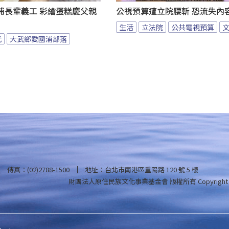
浦長輩義工 彩繪蛋糕慶父親
公視預算遭立院腰斬 恐流失內
生活
立法院
公共電視預算
武
大武鄉愛國浦部落
傳真：(02)2788-1500
地址：台北市南港區重陽路 120 號 5 樓
財團法人原住民族文化事業基金會 版權所有
Copyright