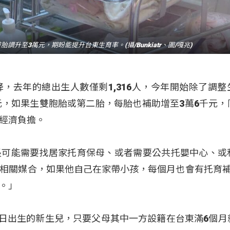
升至3萬元，期盼能提升台東生育率。(攝/Bunkiatr、圖/嘎兆)
，去年的總出生人數僅剩1,316人，今年開始除了調整
元，如果生雙胞胎或第二胎，每胎也補助增至3萬6千元，
經濟負擔。
長可能需要找居家托育保母、或者需要公共托嬰中心、或
相關媒合，如果他自己在家帶小孩，每個月也會有托育補
。」
月1日出生的新生兒，只要父母其中一方設籍在台東滿6個月