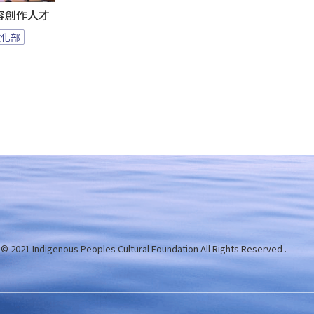
容創作人才
文化部
 © 2021 Indigenous Peoples Cultural Foundation
All Rights Reserved .