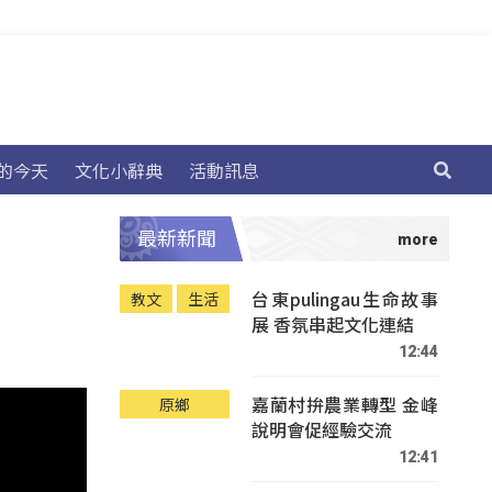
的今天
文化小辭典
活動訊息
最新新聞
台東pulingau生命故事
教文
生活
展 香氛串起文化連結
12:44
嘉蘭村拚農業轉型 金峰
原鄉
說明會促經驗交流
12:41