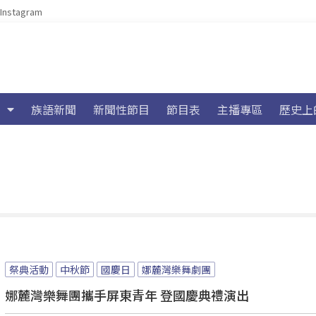
Instagram
族語新聞
新聞性節目
節目表
主播專區
歷史上
祭典活動
中秋節
國慶日
娜麓灣樂舞劇團
娜麓灣樂舞團攜手屏東青年 登國慶典禮演出