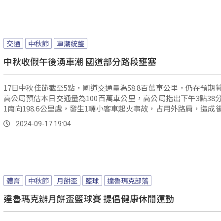
交通
中秋節
車潮統整
中秋收假午後湧車潮 國道部分路段壅塞
17日中秋佳節截至5點，國道交通量為58.8百萬車公里，仍在預期
高公局預估本日交通量為100百萬車公里，高公局指出下午3點38
1南向198.6公里處，發生1輛小客車起火事故，占用外路肩，造成
回堵5公里。
2024-09-17 19:04
體育
中秋節
月餅盃
籃球
達魯瑪克部落
達魯瑪克辦月餅盃籃球賽 提倡健康休閒運動