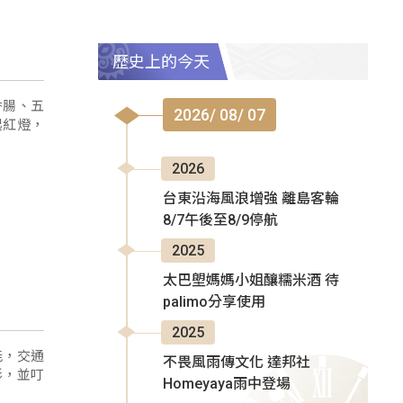
歷史上的今天
香腸、五
2026/ 08/ 07
起紅燈，
2026
台東沿海風浪增強 離島客輪
8/7午後至8/9停航
2025
太巴塱媽媽小姐釀糯米酒 待
palimo分享使用
2025
能，交通
不畏風雨傳文化 達邦社
形，並叮
Homeyaya雨中登場