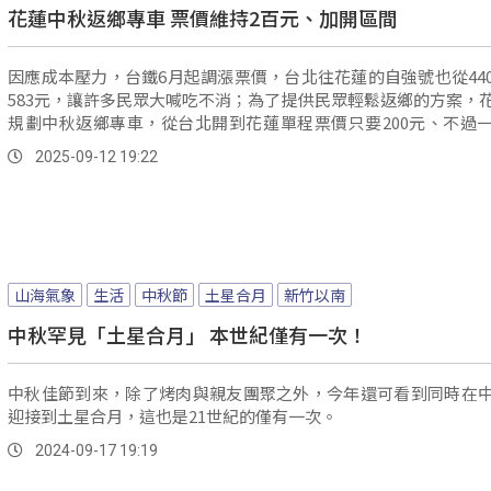
花蓮中秋返鄉專車 票價維持2百元、加開區間
因應成本壓力，台鐵6月起調漲票價，台北往花蓮的自強號也從44
583元，讓許多民眾大喊吃不消；為了提供民眾輕鬆返鄉的方案，
規劃中秋返鄉專車，從台北開到花蓮單程票價只要200元、不過
372個座位。
2025-09-12 19:22
山海氣象
生活
中秋節
土星合月
新竹以南
中秋罕見「土星合月」 本世紀僅有一次！
中秋佳節到來，除了烤肉與親友團聚之外，今年還可看到同時在
迎接到土星合月，這也是21世紀的僅有一次。
2024-09-17 19:19