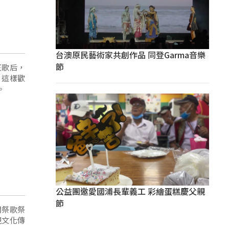
台澳原民藝術家共創作品 同登Garma音樂
節
王歌后，
，這樣歡
。
公益團邀愛國浦長輩義工 彩繪蛋糕慶父親
節
開祭歌祭
現文化傳