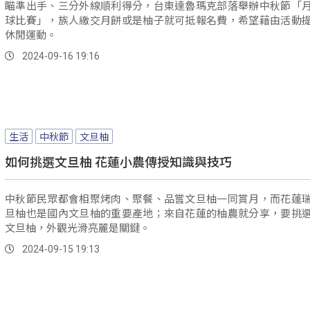
瞄準出手、三分外線順利得分，台東達魯瑪克部落舉辦中秋節「
球比賽」，族人繳交月餅或是柚子就可抵報名費，希望藉由活動
休閒運動。
2024-09-16 19:16
生活
中秋節
文旦柚
如何挑選文旦柚 花蓮小農傳授知識與技巧
中秋節民眾都會相聚烤肉、聚餐、品嘗文旦柚一同賞月，而花蓮
旦柚也是國內文旦柚的重要產地；來自花蓮的柚農就分享，要挑
文旦柚，外觀光滑亮麗是關鍵。
2024-09-15 19:13