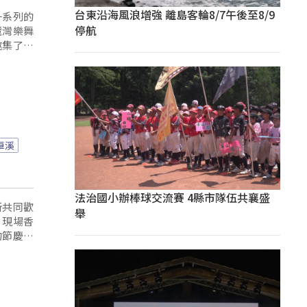
台東沿海風浪增強 離島客輪8/7午後至8/9
一系列的
停航
麓灣樂舞
邀集了不
卓溪
法治國小辦棒球交流賽 4縣市隊伍共襄盛
所共同歡
舉
，現場香
的節慶氣