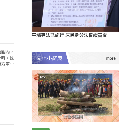
平埔專法已施行 原民身分法暫緩審查
範圍內，
分時，國
文化小辭典
後方車流