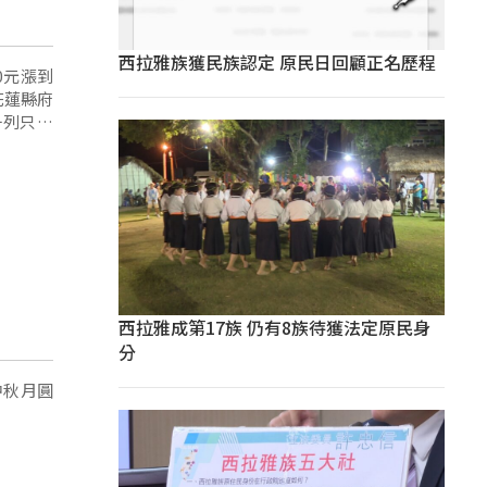
西拉雅族獲民族認定 原民日回顧正名歷程
0元漲到
花蓮縣府
一列只有
西拉雅成第17族 仍有8族待獲法定原民身
分
中秋月圓