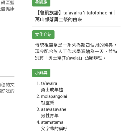
月餅盃籃
魯凱族
提倡健康
【魯凱族語】ta‘avalra ‘i tatolohae ni｜
萬山部落勇士祭的由來
文化介紹
傳統祖靈祭是一系列為期四個月的祭典，
現今配合族人工作求學濃縮為一天，並特
別將「勇士祭(Ta‘avala)」凸顯辦理。
小辭典
ta‘avalra
瑞穗的文
勇士成年禮
選好吃的
molapangolai
祖靈祭
asavasavahe
男性青年
atamatama
父字輩的稱呼