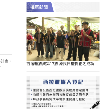
推薦新聞
學計畫，
西拉雅族成第17族 原民日慶賀正名成功
。