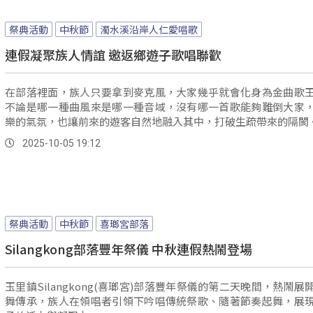
祭典活動
中秋節
濁水溪沿岸人仁愛唱歌
連假凝聚族人情誼 邀返鄉遊子歌唱聯歡
在部落裡面，族人只要拿到麥克風，大家幾乎就會化身為金曲歌
不論是哪一種曲風來是哪一種音域，沒有哪一首歌能夠難倒大家
樂的氣氛，也讓前來的遊客自然地融入其中，打破生疏帶來的隔閡
2025-10-05 19:12
祭典活動
中秋節
喜瑯宮部落
Silangkong部落豐年祭儀 中秋連假熱鬧登場
玉里鎮Silangkong(喜瑯宮)部落豐年祭儀的第二天晚間，熱鬧展
舞傳承，族人在領唱者引領下吟唱傳統祭歌、隨著節奏起舞，展