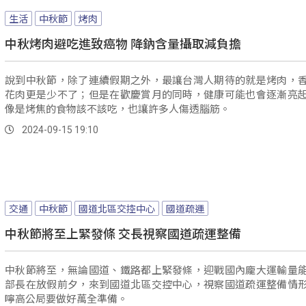
生活
中秋節
烤肉
中秋烤肉避吃進致癌物 降鈉含量攝取減負擔
說到中秋節，除了連續假期之外，最讓台灣人期待的就是烤肉，
花肉更是少不了；但是在歡慶賞月的同時，健康可能也會逐漸亮
像是烤焦的食物該不該吃，也讓許多人傷透腦筋。
2024-09-15 19:10
交通
中秋節
國道北區交控中心
國道疏運
中秋節將至上緊發條 交長視察國道疏運整備
中秋節將至，無論國道、鐵路都上緊發條，迎戰國內龐大運輸量
部長在放假前夕，來到國道北區交控中心，視察國道疏運整備情
嚀高公局要做好萬全準備。