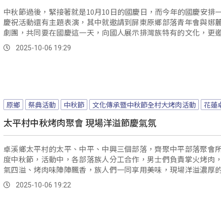
中秋節過後，緊接著就是10月10日的國慶日，而今年的國慶安排
慶祝活動還有主題表演，其中就邀請到屏東原鄉部落青年會與娜
劇團，共同要在國慶這一天，向國人展示排灣族特有的文化，更
同部落一起盛大演出。
2025-10-06 19:29
原鄉
祭典活動
中秋節
文化傳承暨中秋節全村大烤肉活動
花蓮
太平村中秋烤肉聚會 現場洋溢節慶氣氛
卓溪鄉太平村的太平、中平、中興三個部落，齊聚中平部落聚會
度中秋節，活動中，各部落族人分工合作，男士們負責掌火烤肉
氣四溢、烤肉味陣陣飄香，族人們一同享用美味，現場洋溢濃厚
氛。
2025-10-06 19:22