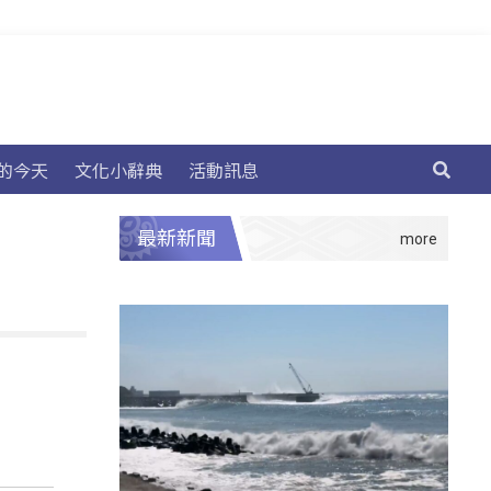
的今天
文化小辭典
活動訊息
最新新聞