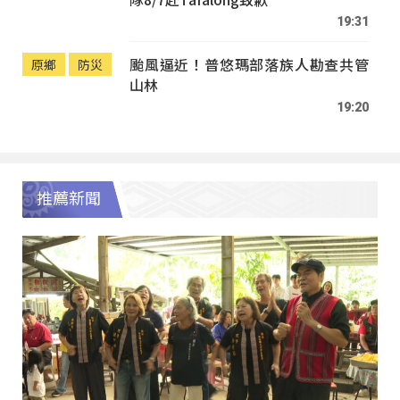
19:31
颱風逼近！普悠瑪部落族人勘查共管
原鄉
防災
山林
19:20
推薦新聞