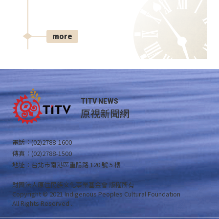
more
TITV NEWS
原視新聞網
電話：(02)2788-1600
傳真：(02)2788-1500
地址：台北市南港區重陽路 120 號 5 樓
財團法人原住民族文化事業基金會 版權所有
Copyright © 2021 Indigenous Peoples Cultural Foundation
All Rights Reserved .