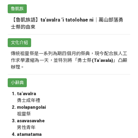
魯凱族
【魯凱族語】ta‘avalra ‘i tatolohae ni｜萬山部落勇
士祭的由來
文化介紹
傳統祖靈祭是一系列為期四個月的祭典，現今配合族人工
作求學濃縮為一天，並特別將「勇士祭(Ta‘avala)」凸顯
辦理。
小辭典
ta‘avalra
勇士成年禮
molapangolai
祖靈祭
asavasavahe
男性青年
atamatama