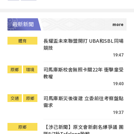
最新新聞
長耀盃未來聯盟開打 UBA和SBL同場
體育
競技
19:47
司馬庫斯校舍無照卡關22年 衝擊童受
原鄉
環境
教權
19:40
司馬庫斯災後復建 立委前往考察盤點
交通
原鄉
需求
19:37
【涉己新聞】原文會新劇名爆爭議 團
原鄉
隊8/7赴Tafalong致歉