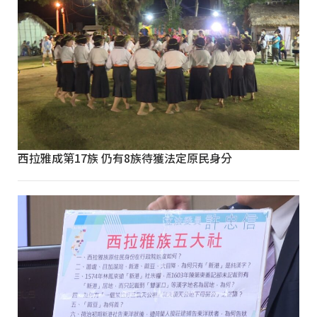
西拉雅成第17族 仍有8族待獲法定原民身分