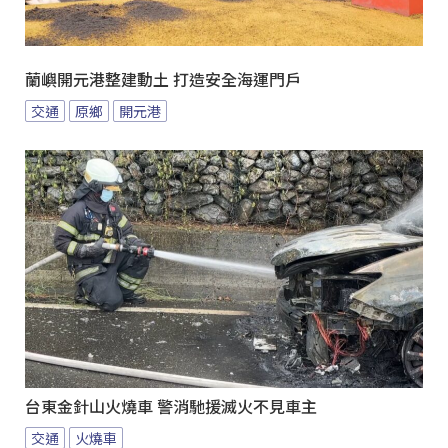
蘭嶼開元港整建動土 打造安全海運門戶
交通
原鄉
開元港
台東金針山火燒車 警消馳援滅火不見車主
交通
火燒車