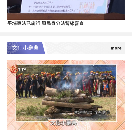
平埔專法已施行 原民身分法暫緩審查
文化小辭典