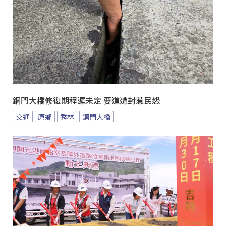
銅門大橋修復期程遲未定 要道遭封惹民怨
交通
原鄉
秀林
銅門大橋