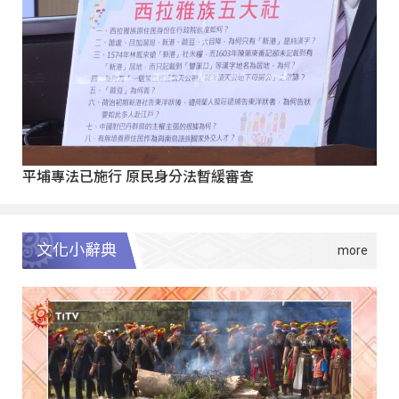
平埔專法已施行 原民身分法暫緩審查
文化小辭典