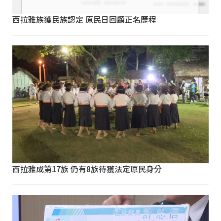
西拉雅族獲民族認定 原民日回顧正名歷程
西拉雅成第17族 仍有8族待獲法定原民身分