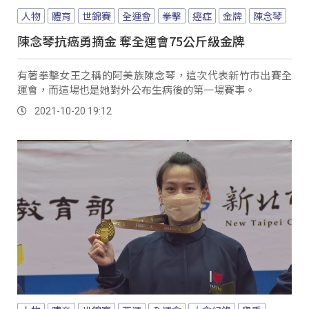
人物
體育
世錦賽
全運會
拳擊
癌症
金牌
陳念琴
陳念琴抗癌勇摘金 奪全運會75公斤級金牌
有著拳擊女王之稱的阿美族陳念琴，這次代表新竹市出賽全
運會，而這場也是她對外公布生病後的第一場賽事。
2021-10-20 19:12