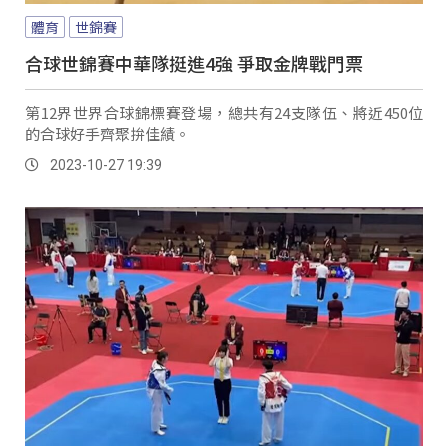
體育
世錦賽
合球世錦賽中華隊挺進4強 爭取金牌戰門票
第12界世界合球錦標賽登場，總共有24支隊伍、將近450位
的合球好手齊聚拚佳績。
2023-10-27 19:39