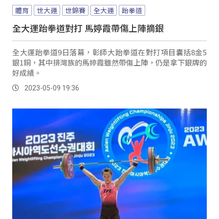
體育
世大運
世錦賽
全大運
跆拳道
全大運跆拳道對打 馬婷霞帶傷上陣摘銀
全大運跆拳道9日落幕，彰師大跆拳道在對打項目囊括8金5
銀1銅，其中排灣族的馬婷霞雖然帶傷上陣，仍是拿下銀牌的
好成績。
2023-05-09 19:36