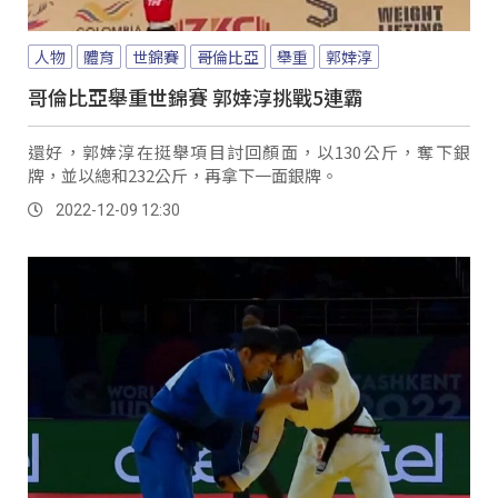
人物
體育
世錦賽
哥倫比亞
舉重
郭婞淳
哥倫比亞舉重世錦賽 郭婞淳挑戰5連霸
還好，郭婞淳在挺舉項目討回顏面，以130公斤，奪下銀
牌，並以總和232公斤，再拿下一面銀牌。
2022-12-09 12:30