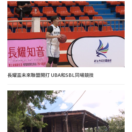
長耀盃未來聯盟開打 UBA和SBL同場競技