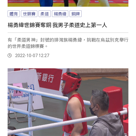
體育
世錦賽
柔道
楊勇緯
銅牌
楊勇緯世錦賽奪銅 我男子柔道史上第一人
有「柔道男神」封號的排灣族楊勇緯，挑戰在烏茲別克舉行
的世界柔道錦標賽。
2022-10-07 12:27