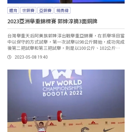
體育
世錦賽
亞錦賽
楊勇緯
2023亞洲舉重錦標賽 郭婞淳摘3面銅牌
台灣舉重天后阿美族郭婞淳出戰舉重亞錦賽，在抓舉項目當
中以保守的方式試舉，第一次試舉以98公斤開始，成功完成
後第二把試舉和第三把試舉，則是以100公斤、102公斤輕鬆
舉起。
2023-05-08 19:40