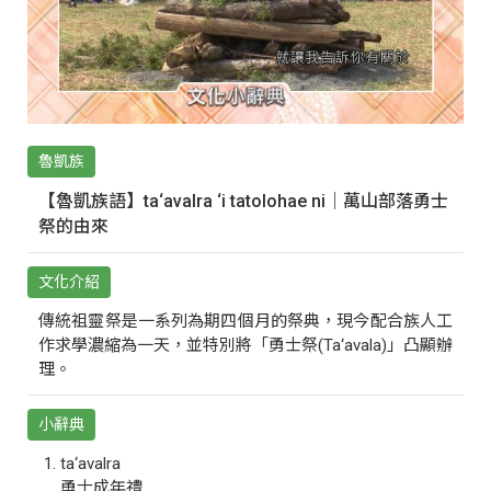
魯凱族
【魯凱族語】ta‘avalra ‘i tatolohae ni｜萬山部落勇士
祭的由來
文化介紹
傳統祖靈祭是一系列為期四個月的祭典，現今配合族人工
作求學濃縮為一天，並特別將「勇士祭(Ta‘avala)」凸顯辦
理。
小辭典
ta‘avalra
勇士成年禮