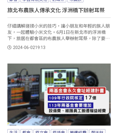
旅北布農族人傳承文化 浮洲橋下辦射耳祭
仔細講解搓揉小米的技巧，讓小朋友和年輕的族人朋
友，一起體驗小米文化。6月1日在新北市的浮洲橋
下，旅居在都會區的布農族人舉辦射耳祭，除了要讓
傳統文化在都會區扎根外，更要凝聚族人的向心力。
2024-06-02
19:13
生活
都會
原文會
原語會
搬遷經費
鄭天財