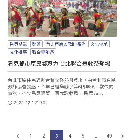
祭典活動
都會
台北市原民教師協會
文化傳承
文化推廣
聯合豐年祭
看見都市原民凝聚力 台北聯合豐收祭登場
台北市原住民族聯合豐收祭熱鬧登場，由台北市原民
教師協會發起，今年已經舉辦了第6個年頭，歡快的
氣氛，不少民眾跟著一同載歌載舞。 民眾 Amy：
「非常開心，因為這個我們原住民豐年祭辦得非常
2023-12-17
19:09
棒。
1
2
3
4
5
...
40