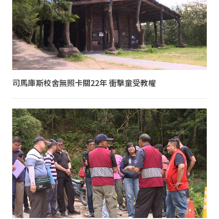
司馬庫斯校舍無照卡關22年 衝擊童受教權