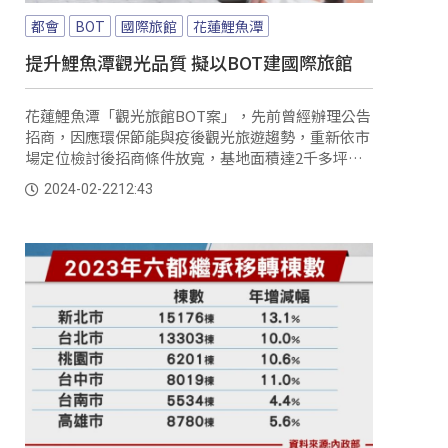
都會
BOT
國際旅館
花蓮鯉魚潭
提升鯉魚潭觀光品質 擬以BOT建國際旅館
花蓮鯉魚潭「觀光旅館BOT案」，先前曾經辦理公告
招商，因應環保節能與疫後觀光旅遊趨勢，重新依市
場定位檢討後招商條件放寬，基地面積達2千多坪、
許可期間50年，營運權利金以定額每年50萬元以上與
2024-02-22
12:43
比例權利金，希望能夠為花蓮鯉魚潭注入新的旅遊模
式。