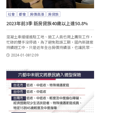
社會
都會
房價高漲
房貸族
2023年前3季 新房貸族40歲以上達50.8%
混凝土車緩緩進駐工地、施工人員也爬上鷹架工作，
忙碌的雙手沒停過，為了避免耽誤工期，國內新建案
持續趕工中，只是近年全台房價持續漲，也讓民眾買
房越來越困難；有不動產加值服務平台彙整聯徵中心
2024-01-08
12:09
資料，結果發現近10年來全台貸款買房民眾年齡明顯
增加，2023年前3季全國新增房貸族40歲以上占比達
50.8%，平