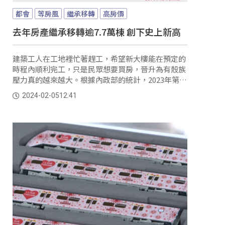
都會
等房風
繼承移轉
高房價
去年房產繼承移轉逾7.7萬棟 創下史上新高
建築工人在工地裡忙著趕工，希望新大樓能在預定的
時程內順利完工，只是民眾想要買房，晉升為有殼族
壓力真的越來越大。根據內政部的統計，2023年第三
季全國房價所得比高達9.86倍，再創歷史新高。 民
2024-02-05
12:41
眾：「房價漲得太快了台北買不下去，就會去往新北
桃園，這個是沒有爭議的就大部分的人都是這樣子。