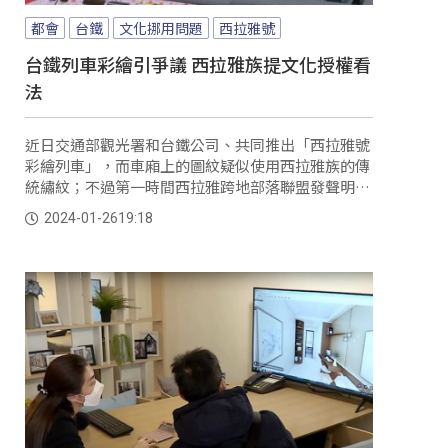
都會
台鐵
文化挪用問題
西拉雅號
台鐵列車彩繪引爭議 西拉雅族提文化授權看
法
近日交通部觀光署和台鐵公司、共同推出「西拉雅號
彩繪列車」，而車廂上的圖紋疑似使用西拉雅族的傳
統繡紋；不過第一時間西拉雅跨地部落聯盟發聲明表
示，彩繪列車是交通部觀光署為西拉雅國家風景區的
2024-01-26
19:18
推廣及宣傳而設計，和推廣西拉雅族文化或肯認西拉
雅族無關。不過在未來內部審查的機制上也做出說
明。