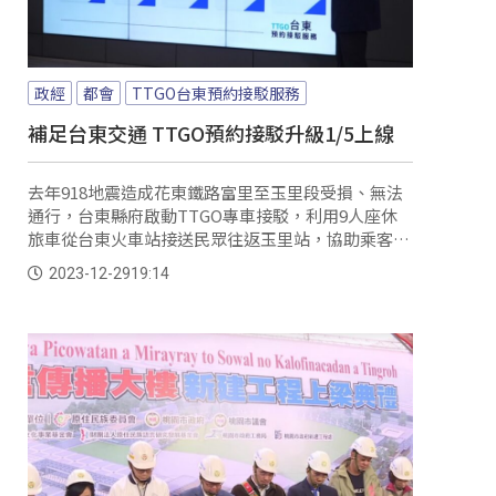
政經
都會
TTGO台東預約接駁服務
補足台東交通 TTGO預約接駁升級1/5上線
去年918地震造成花東鐵路富里至玉里段受損、無法
通行，台東縣府啟動TTGO專車接駁，利用9人座休
旅車從台東火車站接送民眾往返玉里站，協助乘客往
返北東；如今縣府宣布將升級2.0服務，以相同模式
2023-12-29
19:14
擴大提供全縣15鄉鎮居民點到點預約接駁，民眾只要
透過網路預約，就能輕鬆在家等車、前往想去的地
方。