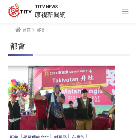
TITV NEWS
原視新聞網
首頁
都會
都會
都會
學習傳統文化
射耳祭
布農族