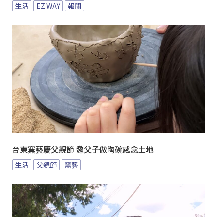
生活
EZ WAY
報關
台東窯藝慶父親節 邀父子做陶碗感念土地
生活
父親節
窯藝