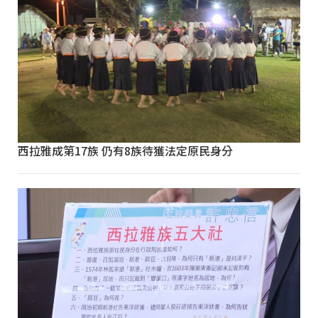
西拉雅成第17族 仍有8族待獲法定原民身分