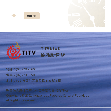
more
TITV NEWS
原視新聞網
電話：(02)2788-1600
傳真：(02)2788-1500
地址：台北市南港區重陽路 120 號 5 樓
財團法人原住民族文化事業基金會 版權所有
Copyright © 2021 Indigenous Peoples Cultural Foundation
All Rights Reserved .