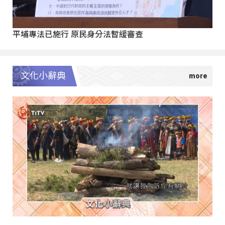
平埔專法已施行 原民身分法暫緩審查
文化小辭典