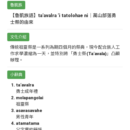
魯凱族
【魯凱族語】ta‘avalra ‘i tatolohae ni｜萬山部落勇
士祭的由來
文化介紹
傳統祖靈祭是一系列為期四個月的祭典，現今配合族人工
作求學濃縮為一天，並特別將「勇士祭(Ta‘avala)」凸顯
辦理。
小辭典
ta‘avalra
勇士成年禮
molapangolai
祖靈祭
asavasavahe
男性青年
atamatama
父字輩的稱呼