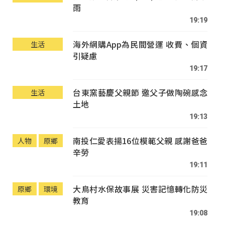
雨
19:19
海外網購App為民間營運 收費、個資
生活
引疑慮
19:17
台東窯藝慶父親節 邀父子做陶碗感念
生活
土地
19:13
南投仁愛表揚16位模範父親 感謝爸爸
人物
原鄉
辛勞
19:11
大鳥村水保故事展 災害記憶轉化防災
原鄉
環境
教育
19:08