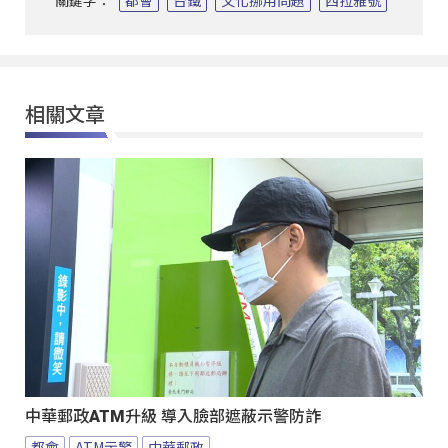
關鍵字：
都會
台鐵
文化挪用問題
西拉雅號
相關文章
中華郵政ATM升級 導入臉部遮蔽示警防詐
都會
ATM示警
中華郵政