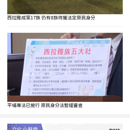
西拉雅成第17族 仍有8族待獲法定原民身分
平埔專法已施行 原民身分法暫緩審查
文化小辭典