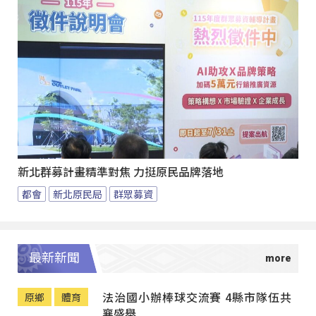
新北群募計畫精準對焦 力挺原民品牌落地
都會
新北原民局
群眾募資
最新新聞
法治國小辦棒球交流賽 4縣市隊伍共
原鄉
體育
襄盛舉