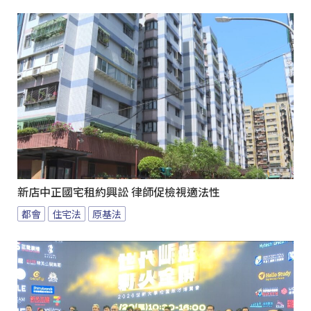
新店中正國宅租約興訟 律師促檢視適法性
都會
住宅法
原基法