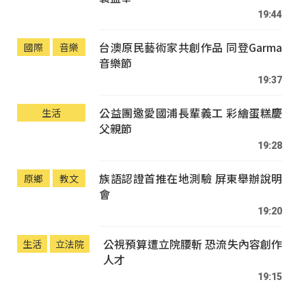
19:44
台澳原民藝術家共創作品 同登Garma
國際
音樂
音樂節
19:37
公益團邀愛國浦長輩義工 彩繪蛋糕慶
生活
父親節
19:28
族語認證首推在地測驗 屏東舉辦說明
原鄉
教文
會
19:20
公視預算遭立院腰斬 恐流失內容創作
生活
立法院
人才
19:15