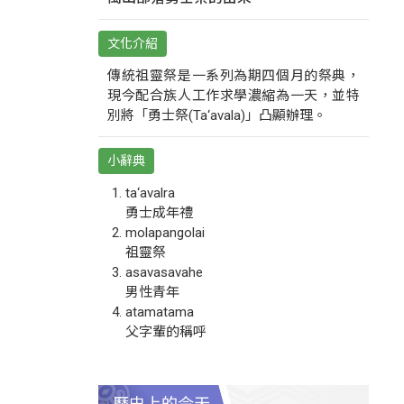
文化介紹
傳統祖靈祭是一系列為期四個月的祭典，
現今配合族人工作求學濃縮為一天，並特
別將「勇士祭(Ta‘avala)」凸顯辦理。
小辭典
ta‘avalra
勇士成年禮
molapangolai
祖靈祭
asavasavahe
男性青年
atamatama
父字輩的稱呼
歷史上的今天