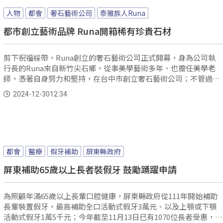
人物
都會
奢石藝術公司
泰雅族人Runa
都市創立藝術品牌 Runa開箱稀有珍貴石材
剪下祝福綵帶，Runa創立的奢石藝術公司正式開幕，身為公司執
行長的Runa來自新竹尖石鄉，從事美學藝術多年、也擔任美學老
師，憑著自身努力和堅持，在台中市創立奢石藝術公司；不管過程
有多少艱辛，Runa也表示，希望能將自己對於藝術的美感讓更多
2024-12-30
12:34
人認識與欣賞。
都會
醫療
假牙補助
屏東縣政府
屏東補助65歲以上長者裝假牙 鼓勵踴躍申請
為照顧年滿65歲以上長輩口腔健康，屏東縣政府從111年開始補助
長輩裝置假牙，最高補助全口活動式假牙3萬元、以及上顎或下顎
活動式假牙1萬5千元；今年截至11月13日已有1070位長者受惠，目