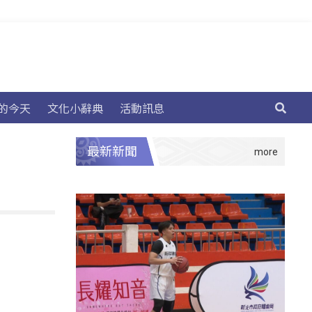
的今天
文化小辭典
活動訊息
最新新聞