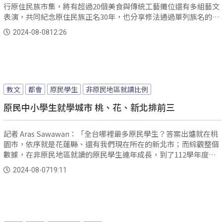
行原住民族市集，將有超過20個美食與傳統工藝攤位還有多組藝文
表演，共同紀念原住民族正名30年，也分享修法通過單列族名的喜
悅。
2024-08-08
12:26
教文
都會
原民學生
非原民地區就讀比例
原民中小學生就學城市 桃、花、新北排前三
記者 Aras Sawawan：「全台哪裡最多原民學生？答案出爐就在桃
園市，依序就是花蓮縣、還有我們現在所在的新北市；而綜觀整個
數據，在非原民地區就讀的原民學生連年成長，到了112學年度為
止，已經有超過六成五的學生。
2024-08-07
19:11