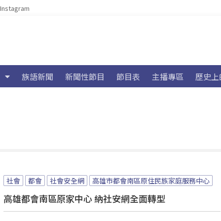
Instagram
族語新聞
新聞性節目
節目表
主播專區
歷史上
社會
都會
社會安全網
高雄市都會南區原住民族家庭服務中心
高雄都會南區原家中心 納社安網全面轉型