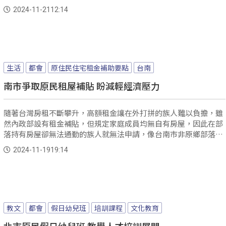
前尚有經費，衛生局呼籲符合條件民眾踴躍申請。
2024-11-21
12:14
生活
都會
原住民住宅租金補助要點
台南
南市爭取原民租屋補貼 盼減輕經濟壓力
隨著台灣房租不斷攀升，高額租金讓在外打拼的族人難以負擔，雖
然內政部設有租金補貼，但規定家庭成員均無自有房屋，因此在部
落持有房屋卻無法通勤的族人就無法申請，像台南市非原鄉部落，
租房也成為一大經濟壓力。
2024-11-19
19:14
教文
都會
假日幼兒班
培訓課程
文化教育
北市原民假日幼兒班 教學人才培訓展開