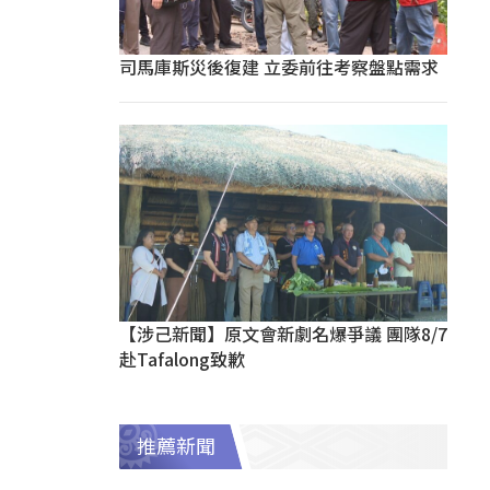
司馬庫斯災後復建 立委前往考察盤點需求
【涉己新聞】原文會新劇名爆爭議 團隊8/7
赴Tafalong致歉
推薦新聞