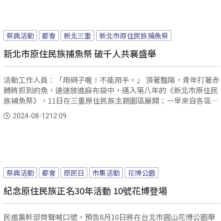
祭典活動
都會
新北三重
新北市原住民族捕魚祭
新北市原住民族捕魚祭 破千人共襄盛舉
活動工作人員：「用網子喔！不能用手。」 頂著豔陽，青年打著赤
膊將抓到的魚，速速放進麻布袋中，邁入第八年的《新北市原住民
族捕魚祭》，11日在三重原住民族主題園區展開；一早來自各區的
族人派出抓魚代表，要來看誰抓的魚最多。
2024-08-12
12:09
祭典活動
都會
原民日
市集活動
花博公園
紀念原住民族正名30年活動 10號花博登場
民進黨幹部齊聲喊口號，預告8月10日將在台北市圓山花博公園舉