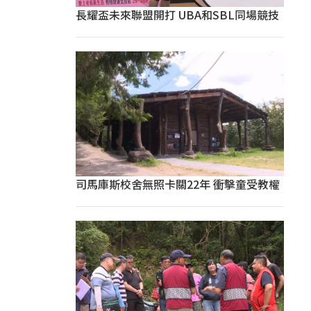
長耀盃未來聯盟開打 UBA和SBL同場競技
司馬庫斯校舍無照卡關22年 衝擊童受教權