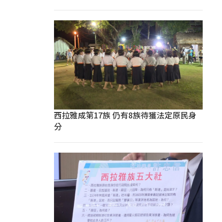
西拉雅成第17族 仍有8族待獲法定原民身
分