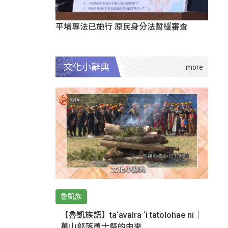
平埔專法已施行 原民身分法暫緩審查
文化小辭典
魯凱族
【魯凱族語】ta‘avalra ‘i tatolohae ni｜
萬山部落勇士祭的由來