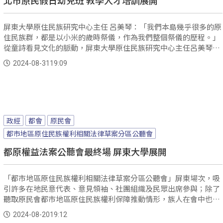
屏東大學原住民族研究中心主任 呂美琴：「我們本島幾乎很多的原
住民族群，都是以小米的歲時祭儀，作為我們整個祭儀的歷程。」
從童詩看見文化的脈動，屏東大學原住民族研究中心主任呂美琴，
將教育知識背景結合自身文化的生命經驗，除了做研究之外更要連
2024-08-31
19:09
結原住民的幼兒教育。
政經
都會
原民會
都市地區原住民族權利相關法律草案分區公聽會
都原權益法案公聽會最終場 屏東大學展開
「都市地區原住民族權利相關法律草案分區公聽會」屏東場次，吸
引許多在地民意代表、意見領袖、社團組織及民眾出席參與；除了
聽取原民會都市地區原住民族權利保障推動情形，族人在會中也針
對族語學習、原住民身分取得、歲時祭儀休假、都會區集會所、社
2024-08-20
19:12
會住宅及居住正義等，提出許多意見。