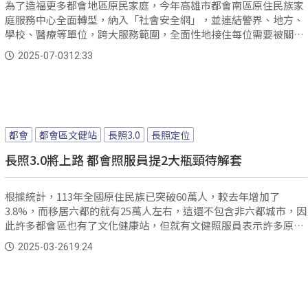
為了造福更多都會地區原民家庭，今年高雄市都會南區原住民族家
庭服務中心全面轉型，納入「社會安全網」，並連結警界、地方、
學校、醫療等單位，跨大服務範圍，全面性地接住每位需要被關懷
的族人。
2025-07-03
12:33
都會
都會區文健站
長照3.0
長照定位
長照3.0將上路 都會照服員提2大瓶頸待解套
根據統計，113年全國原住民族已突破60萬人，較去年增加了
3.8%，而移居六都的就有25萬人左右，這還不包含非六都城市，因
此許多都會區也有了文化健康站，但就有文健照服員表示許多原民
長者，已經習慣都市生活模式，長者的文化認同較低、族語能力也
2025-03-26
19:24
退步，在推動族群文化的懷舊課程時，仍會出現瓶頸。