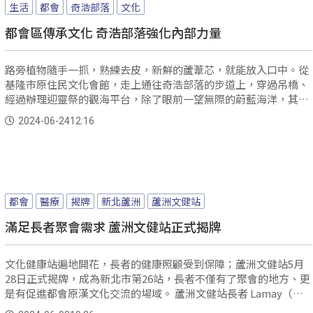
生活
都會
奇浩部落
文化
都會區傳承文化 奇浩部落強化內部力量
路旁植物隨手一抓，熟練去皮，新鮮的蘆葦芯，就能放入口中。從
基隆市原住民文化會館，走上通往奇浩部落的步道上，穿過吊橋、
經過辦理迎靈祭的觀海平台，除了眼前一望無際的蔚藍海洋，其實
沿路上都暗藏綠色寶藏。
2024-06-24
12:16
都會
醫療
揭牌
新北蘆洲
蘆洲文健站
滿足長者聚會需求 蘆洲文健站正式揭牌
文化健康站遍地開花，長者的健康照顧受到保障；蘆洲文健站5月
28日正式揭牌，成為新北市第26站，長者不僅有了聚會的地方、更
是有促進都會原漢文化交流的場域。 蘆洲文健站長者 Lamay（孔
春義）：「我非常高興！如今文健站成立了，有非常多位的長者一