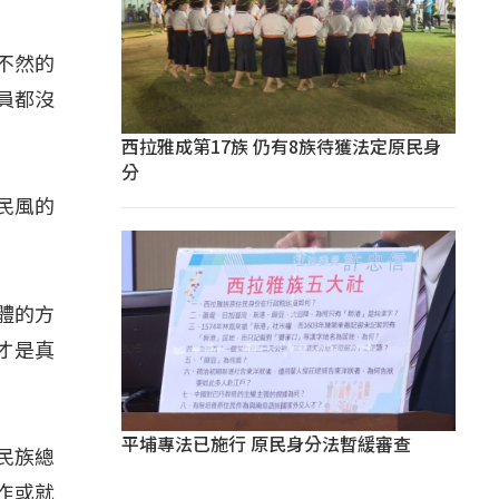
不然的
員都沒
西拉雅成第17族 仍有8族待獲法定原民身
分
民風的
體的方
才是真
平埔專法已施行 原民身分法暫緩審查
民族總
作或就