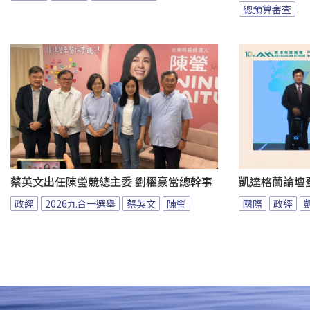
總預算審查
蔡英文出任陳瑩競總主委 劉櫂豪當總幹事
凱達格蘭論壇
政經
2026九合一選舉
蔡英文
陳瑩
國際
政經