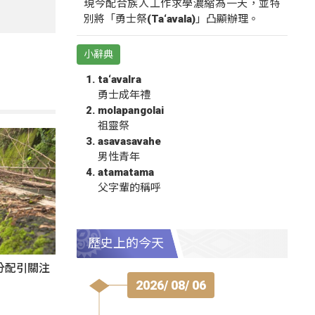
現今配合族人工作求學濃縮為一天，並特
別將「勇士祭(Ta‘avala)」凸顯辦理。
小辭典
ta‘avalra
勇士成年禮
molapangolai
祖靈祭
asavasavahe
男性青年
atamatama
父字輩的稱呼
歷史上的今天
分配引關注
2026/ 08/ 06