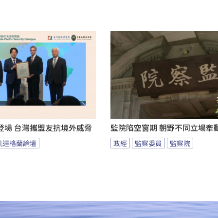
登場 台灣攜盟友抗境外威脅
監院陷空窗期 朝野不同立場牽
凱達格蘭論壇
政經
監察委員
監察院