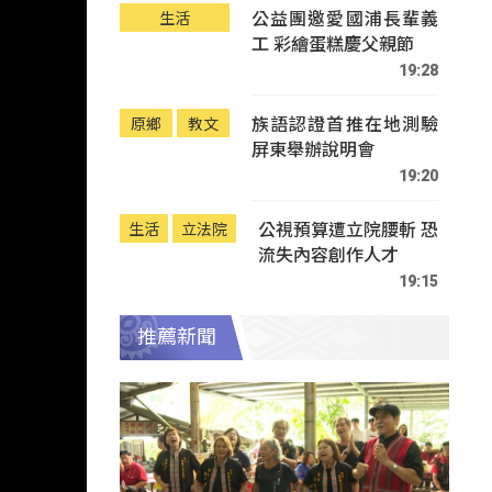
公益團邀愛國浦長輩義
生活
工 彩繪蛋糕慶父親節
19:28
族語認證首推在地測驗
原鄉
教文
屏東舉辦說明會
19:20
公視預算遭立院腰斬 恐
生活
立法院
流失內容創作人才
19:15
推薦新聞