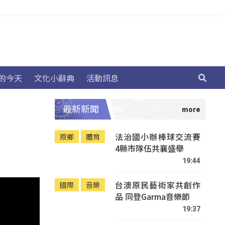
的今天
文化小辭典
活動訊息
最新新聞
法治國小辦棒球交流賽
原鄉
體育
4縣市隊伍共襄盛舉
19:44
台澳原民藝術家共創作
國際
音樂
品 同登Garma音樂節
19:37