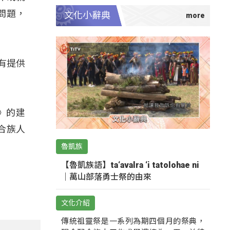
問題，
文化小辭典
家有提供
》的建
合族人
魯凱族
【魯凱族語】ta‘avalra ‘i tatolohae ni
｜萬山部落勇士祭的由來
文化介紹
傳統祖靈祭是一系列為期四個月的祭典，