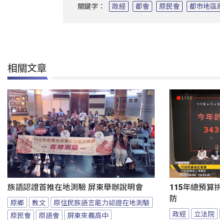
關鍵字：
政經
都會
原民會
都市地區
相關文章
族語認證首推在地測驗 屏東舉辦說明會
115年總預算
防
原鄉
教文
原住民族語言能力認證在地測驗
政經
立法院
原民會
原語會
屏東來義高中